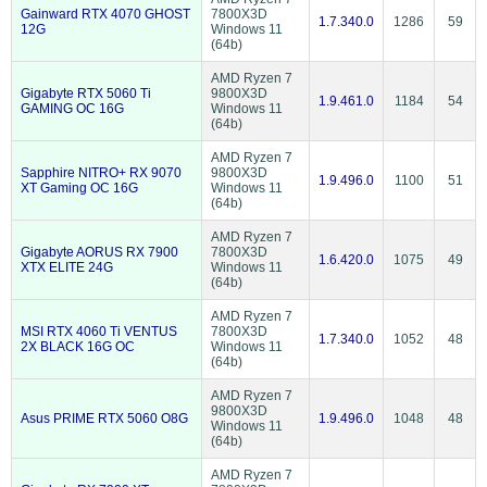
Gainward RTX 4070 GHOST
7800X3D
1.7.340.0
1286
59
12G
Windows 11
(64b)
AMD Ryzen 7
Gigabyte RTX 5060 Ti
9800X3D
1.9.461.0
1184
54
GAMING OC 16G
Windows 11
(64b)
AMD Ryzen 7
Sapphire NITRO+ RX 9070
9800X3D
1.9.496.0
1100
51
XT Gaming OC 16G
Windows 11
(64b)
AMD Ryzen 7
Gigabyte AORUS RX 7900
7800X3D
1.6.420.0
1075
49
XTX ELITE 24G
Windows 11
(64b)
AMD Ryzen 7
MSI RTX 4060 Ti VENTUS
7800X3D
1.7.340.0
1052
48
2X BLACK 16G OC
Windows 11
(64b)
AMD Ryzen 7
9800X3D
Asus PRIME RTX 5060 O8G
1.9.496.0
1048
48
Windows 11
(64b)
AMD Ryzen 7