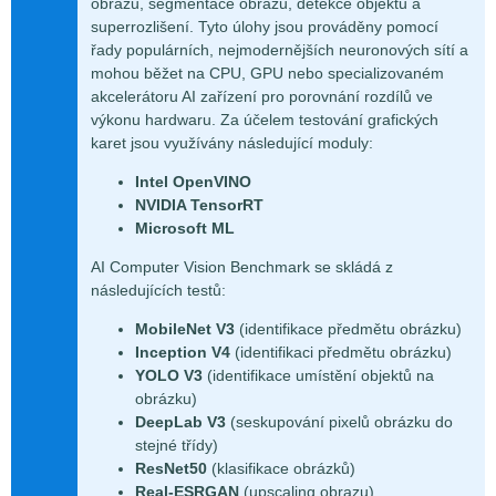
obrazu, segmentace obrazu, detekce objektů a
superrozlišení. Tyto úlohy jsou prováděny pomocí
řady populárních, nejmodernějších neuronových sítí a
mohou běžet na CPU, GPU nebo specializovaném
akcelerátoru AI zařízení pro porovnání rozdílů ve
výkonu hardwaru. Za účelem testování grafických
karet jsou využívány následující moduly:
Intel OpenVINO
NVIDIA TensorRT
Microsoft ML
AI Computer Vision Benchmark se skládá z
následujících testů:
MobileNet V3
(identifikace předmětu obrázku)
Inception V4
(identifikaci předmětu obrázku)
YOLO V3
(identifikace umístění objektů na
obrázku)
DeepLab V3
(seskupování pixelů obrázku do
stejné třídy)
ResNet50
(klasifikace obrázků)
Real-ESRGAN
(upscaling obrazu)