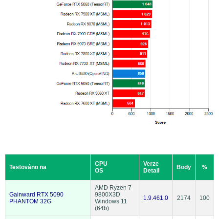
CPU
Verze
Testováno na
Body
%
OS
Detail
AMD Ryzen 7
Gainward RTX 5090
9800X3D
1.9.461.0
2174
100
PHANTOM 32G
Windows 11
(64b)