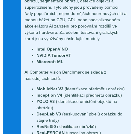
obrazu, segmentace obrazu, detekce objektů a
superrozlišení. Tyto úlohy jsou prováděny pomocí
řady populárních, nejmodernějších neuronových sítí a
mohou běžet na CPU, GPU nebo specializovaném
akcelerátoru AI zařízení pro porovnání rozdílů ve
výkonu hardwaru. Za účelem testování grafických
karet jsou využívány následující moduly:
Intel OpenVINO
NVIDIA TensorRT
Microsoft ML
AI Computer Vision Benchmark se skládá z
následujících testů:
MobileNet V3
(identifikace předmětu obrázku)
Inception V4
(identifikaci předmětu obrázku)
YOLO V3
(identifikace umístění objektů na
obrázku)
DeepLab V3
(seskupování pixelů obrázku do
stejné třídy)
ResNet50
(klasifikace obrázků)
Real-ESRGAN
(upscaling obrazu)