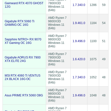
Gainward RTX 4070 GHOST
7800X3D
1.7.340.0
1286
59
12G
Windows 11
(64b)
AMD Ryzen 7
Gigabyte RTX 5060 Ti
9800X3D
1.9.461.0
1184
54
GAMING OC 16G
Windows 11
(64b)
AMD Ryzen 7
Sapphire NITRO+ RX 9070
9800X3D
1.9.496.0
1100
51
XT Gaming OC 16G
Windows 11
(64b)
AMD Ryzen 7
Gigabyte AORUS RX 7900
7800X3D
1.6.420.0
1075
49
XTX ELITE 24G
Windows 11
(64b)
AMD Ryzen 7
MSI RTX 4060 Ti VENTUS
7800X3D
1.7.340.0
1052
48
2X BLACK 16G OC
Windows 11
(64b)
AMD Ryzen 7
9800X3D
Asus PRIME RTX 5060 O8G
1.9.496.0
1048
48
Windows 11
(64b)
AMD Ryzen 7