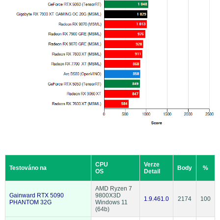
CPU
Verze
Testováno na
Body
%
OS
Detail
AMD Ryzen 7
Gainward RTX 5090
9800X3D
1.9.461.0
2174
100
PHANTOM 32G
Windows 11
(64b)