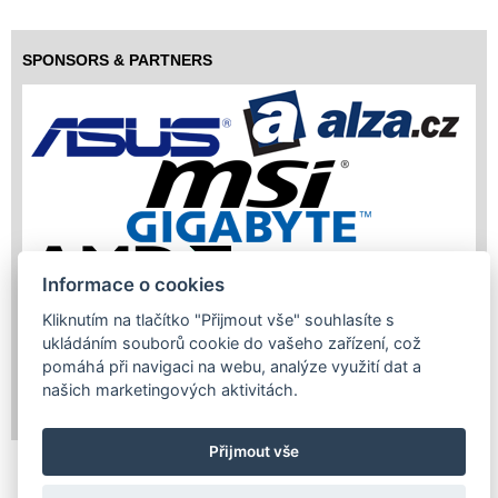
SPONSORS & PARTNERS
Informace o cookies
Kliknutím na tlačítko "Přijmout vše" souhlasíte s
ukládáním souborů cookie do vašeho zařízení, což
pomáhá při navigaci na webu, analýze využití dat a
našich marketingových aktivitách.
Copyright (c) 2026 InfoTrade Powered by ASP.NET & MS SQL
Server
Přijmout vše