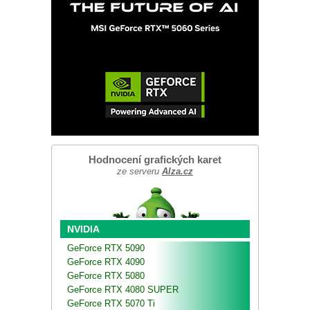
Hodnocení grafických karet
ze serveru
Alza.cz
NVIDIA
GeForce RTX 5090
GeForce RTX 4090
GeForce RTX 5080
GeForce RTX 4080 SUPER
GeForce RTX 5070 Ti