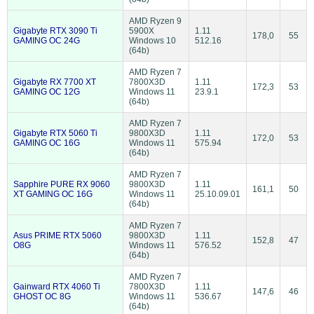
AMD Ryzen 9
Gigabyte RTX 3090 Ti
5900X
1.11
178,0
55
GAMING OC 24G
Windows 10
512.16
(64b)
AMD Ryzen 7
Gigabyte RX 7700 XT
7800X3D
1.11
172,3
53
GAMING OC 12G
Windows 11
23.9.1
(64b)
AMD Ryzen 7
Gigabyte RTX 5060 Ti
9800X3D
1.11
172,0
53
GAMING OC 16G
Windows 11
575.94
(64b)
AMD Ryzen 7
Sapphire PURE RX 9060
9800X3D
1.11
161,1
50
XT GAMING OC 16G
Windows 11
25.10.09.01
(64b)
AMD Ryzen 7
Asus PRIME RTX 5060
9800X3D
1.11
152,8
47
O8G
Windows 11
576.52
(64b)
AMD Ryzen 7
Gainward RTX 4060 Ti
7800X3D
1.11
147,6
46
GHOST OC 8G
Windows 11
536.67
(64b)