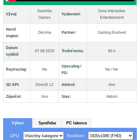
Guerrilla
Sony Interactive
Vývoj:
Vydavatel:
Games
Entertainment
Herní
Decima
Partner:
Gaming Evolved
engine:
Datum
07.08.2020
Trvání testu:
60 s
vydání:
Upscaling /
Raytracing:
Ne
Ne / Ne
FG:
3D API:
DirectX 12
Aktivní:
Ano
Zápočet:
Ano
Stav:
Aktivní
Výkon
Spotřeba
PC latence
GPU:
Rozlišení: