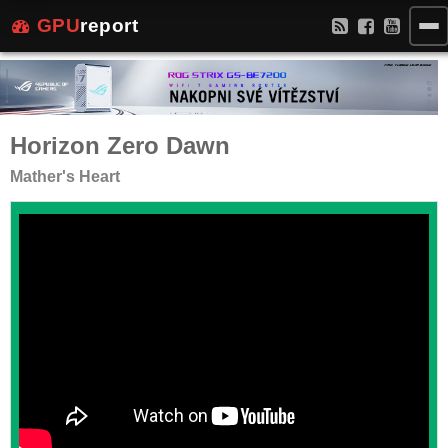
GPU
report
Horizon Zero Dawn
Mather's Heart