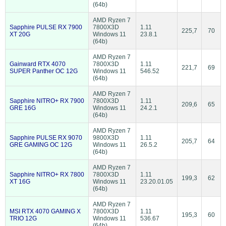
(64b)
AMD Ryzen 7
Sapphire PULSE RX 7900
7800X3D
1.11
225,7
70
XT 20G
Windows 11
23.8.1
(64b)
AMD Ryzen 7
Gainward RTX 4070
7800X3D
1.11
221,7
69
SUPER Panther OC 12G
Windows 11
546.52
(64b)
AMD Ryzen 7
Sapphire NITRO+ RX 7900
7800X3D
1.11
209,6
65
GRE 16G
Windows 11
24.2.1
(64b)
AMD Ryzen 7
Sapphire PULSE RX 9070
9800X3D
1.11
205,7
64
GRE GAMING OC 12G
Windows 11
26.5.2
(64b)
AMD Ryzen 7
Sapphire NITRO+ RX 7800
7800X3D
1.11
199,3
62
XT 16G
Windows 11
23.20.01.05
(64b)
AMD Ryzen 7
MSI RTX 4070 GAMING X
7800X3D
1.11
195,3
60
TRIO 12G
Windows 11
536.67
(64b)