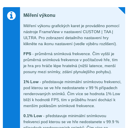
Měření výkonu
Měření výkonu grafických karet je prováděno pomocí
nástroje FrameView v nastavení CUSTOM | TAA |
ULTRA. Pro zobrazení detailního nastavení hry
klikněte na ikonu nastavení (vedle výběru rozlišení).
FPS
- průměrná snímková frekvence. Čím vyšší je
průměrná snímková frekvence v počítačové hře, tím
je hra pro hráče lépe hratelná (nižší latence, menší
posuny mezi snímky, zdání plynulejšího pohybu).
1% Low
- představuje minimální snímkovou frekvenci,
pod kterou se ve hře nedostanete v 99 % případech
renderovaných snímků. Čím více se hodnota 1% Low
blíží k hodnotě FPS, tím v průběhu hraní dochází k
menším poklesům snímkové frekvence.
0.1% Low
- představuje minimální snímkovou
frekvenci pod kterou se ve hře nedostanete v 99.9 %
případech renderovaných snímků. Čím více se