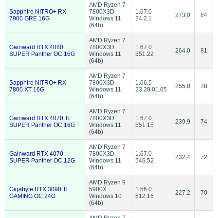
AMD Ryzen 7
Sapphire NITRO+ RX
7800X3D
1.67.0
273,0
84
7900 GRE 16G
Windows 11
24.2.1
(64b)
AMD Ryzen 7
Gainward RTX 4080
7800X3D
1.67.0
264,0
81
SUPER Panther OC 16G
Windows 11
551.22
(64b)
AMD Ryzen 7
Sapphire NITRO+ RX
7800X3D
1.66.5
255,0
78
7800 XT 16G
Windows 11
23.20.01.05
(64b)
AMD Ryzen 7
Gainward RTX 4070 Ti
7800X3D
1.67.0
239,9
74
SUPER Panther OC 16G
Windows 11
551.15
(64b)
AMD Ryzen 7
Gainward RTX 4070
7800X3D
1.67.0
232,4
72
SUPER Panther OC 12G
Windows 11
546.52
(64b)
AMD Ryzen 9
Gigabyte RTX 3090 Ti
5900X
1.56.0
227,2
70
GAMING OC 24G
Windows 10
512.16
(64b)
AMD Ryzen 7