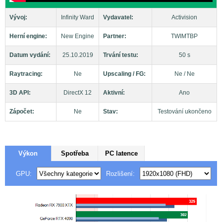
Vývoj:
Infinity Ward
Vydavatel:
Activision
Herní engine:
New Engine
Partner:
TWIMTBP
Datum vydání:
25.10.2019
Trvání testu:
50 s
Raytracing:
Ne
Upscaling / FG:
Ne / Ne
3D API:
DirectX 12
Aktivní:
Ano
Zápočet:
Ne
Stav:
Testování ukončeno
Výkon
Spotřeba
PC latence
GPU:
Rozlišení: