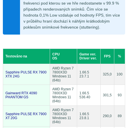
frekvenci pod kterou se ve hře nedostanete v 99.9 %
případech renderovaných snímků. Čím více se
hodnota 0,1% Low vzdaluje od hodnoty FPS, tím více
v průběhu hraní dochází k náhlým krátkodobým
poklesům snímkové frekvence (stuttering).
CPU
Game ver.
Testováno na
FPS
%
OS
Driver ver.
AMD Ryzen 7
Sapphire PULSE RX 7900
7800X3D
1.66.5
325,0
100
XTX 24G
Windows 11
23.7.1
(64b)
AMD Ryzen 7
Gainward RTX 4090
7800X3D
1.66.5
301,5
93
PHANTOM GS
Windows 11
536.40
(64b)
AMD Ryzen 7
Sapphire PULSE RX 7900
7800X3D
1.66.5
290,0
89
XT 20G
Windows 11
23.8.1
(64b)