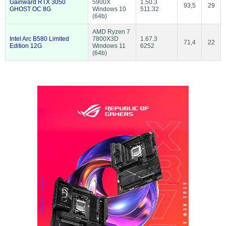
Gainward RTX 3050
5900X
1.50.3
93,5
29
GHOST OC 8G
Windows 10
511.32
(64b)
AMD Ryzen 7
Intel Arc B580 Limited
7800X3D
1.67.3
71,4
22
Edition 12G
Windows 11
6252
(64b)