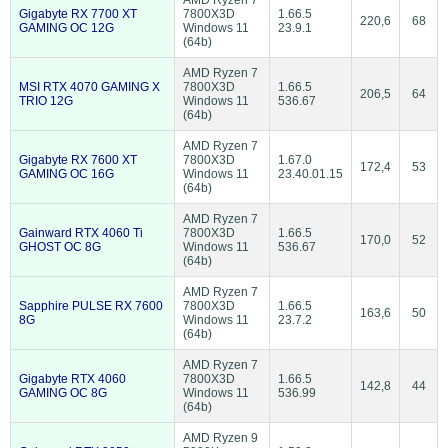
Gigabyte RX 7700 XT
7800X3D
1.66.5
220,6
68
GAMING OC 12G
Windows 11
23.9.1
(64b)
AMD Ryzen 7
MSI RTX 4070 GAMING X
7800X3D
1.66.5
206,5
64
TRIO 12G
Windows 11
536.67
(64b)
AMD Ryzen 7
Gigabyte RX 7600 XT
7800X3D
1.67.0
172,4
53
GAMING OC 16G
Windows 11
23.40.01.15
(64b)
AMD Ryzen 7
Gainward RTX 4060 Ti
7800X3D
1.66.5
170,0
52
GHOST OC 8G
Windows 11
536.67
(64b)
AMD Ryzen 7
Sapphire PULSE RX 7600
7800X3D
1.66.5
163,6
50
8G
Windows 11
23.7.2
(64b)
AMD Ryzen 7
Gigabyte RTX 4060
7800X3D
1.66.5
142,8
44
GAMING OC 8G
Windows 11
536.99
(64b)
AMD Ryzen 9