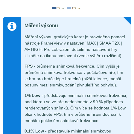
Měření výkonu
Měření výkonu grafických karet je prováděno pomocí
nástroje FrameView v nastavení MAX | SMAA T2X |
AF HIGH. Pro zobrazení detailního nastavení hry
klikněte na ikonu nastavení (vedle výběru rozlišení).
FPS
- průměrná snímková frekvence. Čím vyšší je
průměrná snímková frekvence v počítačové hře, tím
je hra pro hráče lépe hratelná (nižší latence, menší
posuny mezi snímky, zdání plynulejšího pohybu).
1% Low
- představuje minimální snímkovou frekvenci,
pod kterou se ve hře nedostanete v 99 % případech
renderovaných snímků. Čím více se hodnota 1% Low
blíží k hodnotě FPS, tím v průběhu hraní dochází k
menším poklesům snímkové frekvence.
0.1% Low
- představuje minimální snímkovou