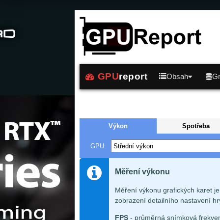
GPU
report
Obsah
Gr
Výkon
Spotřeba
GPU:
Měření výkonu
Měření výkonu grafických karet j
zobrazení detailního nastavení hry
FPS
- průměrná snímková frekven