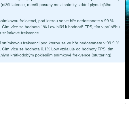
á (nižší latence, menší posuny mezi snímky, zdání plynulejšího
snímkovou frekvenci, pod kterou se ve hře nedostanete v 99 %
 Čím více se hodnota 1% Low blíží k hodnotě FPS, tím v průběhu
m snímkové frekvence.
í snímkovou frekvenci pod kterou se ve hře nedostanete v 99.9 %
 Čím více se hodnota 0,1% Low vzdaluje od hodnoty FPS, tím
áhlým krátkodobým poklesům snímkové frekvence (stuttering).