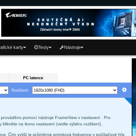
afické karty
Testy
Nástroje
PC latence
Rozlišení:
e prováděno pomocí nástroje FrameView v nastavení . Pro
 klikněte na ikonu nastavení (vedle výběru rozlišení).
ce. Čím vyšší je průměrná snímková frekvence v počítačové hře,