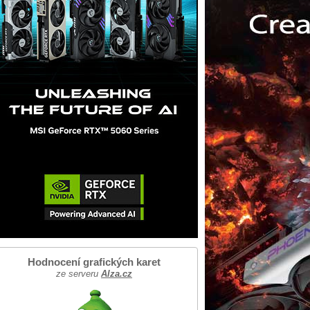
Hodnocení grafických karet
ze serveru
Alza.cz