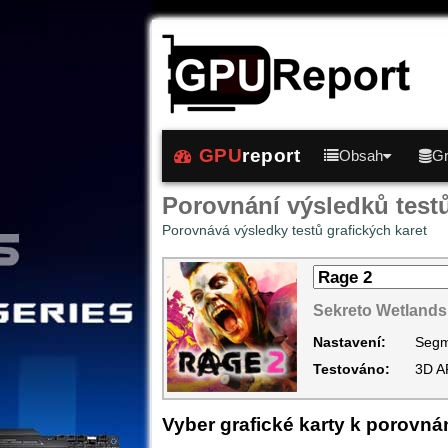
GPU
report
Obsah
Gr
Porovnání výsledků test
Porovnává výsledky testů grafických karet
Sekreto Wetlands
Nastavení:
Segm
Testováno:
3D A
Vyber grafické karty k porovná