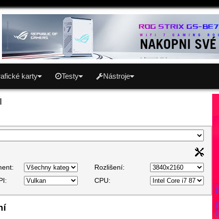
afické karty
Testy
Nástroje
ů
ent:
Rozlišení:
PI:
CPU:
ní