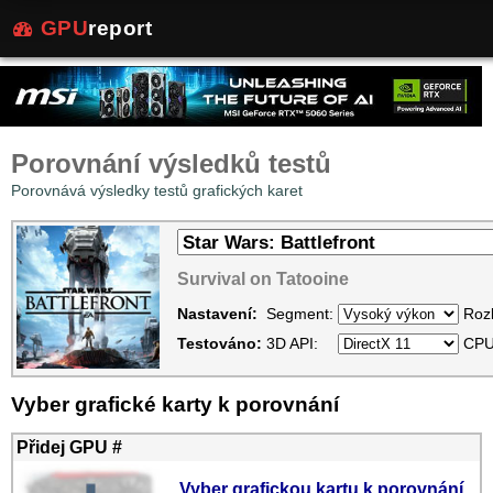
GPU
report
Porovnání výsledků testů
Porovnává výsledky testů grafických karet
Survival on Tatooine
Nastavení:
Segment:
Rozl
Testováno:
3D API:
CPU
Vyber grafické karty k porovnání
Přidej GPU #
Vyber grafickou kartu k porovnání