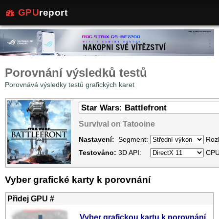
GPU
report
Porovnání výsledků testů
Porovnává výsledky testů grafických karet
Survival on Tatooine
Nastavení:
Segment:
Rozl
Testováno:
3D API:
CPU
Vyber grafické karty k porovnání
Přidej GPU #
Vyber grafickou kartu k porovnání