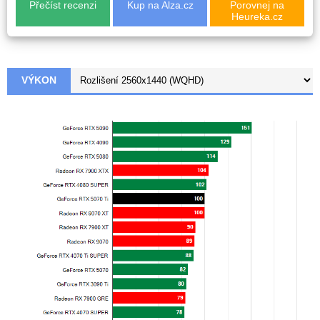
Přečíst recenzi
Kup na Alza.cz
Porovnej na
Heureka.cz
VÝKON