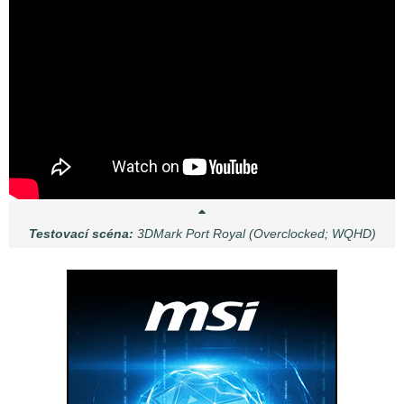
Testovací scéna:
3DMark Port Royal (Overclocked; WQHD)