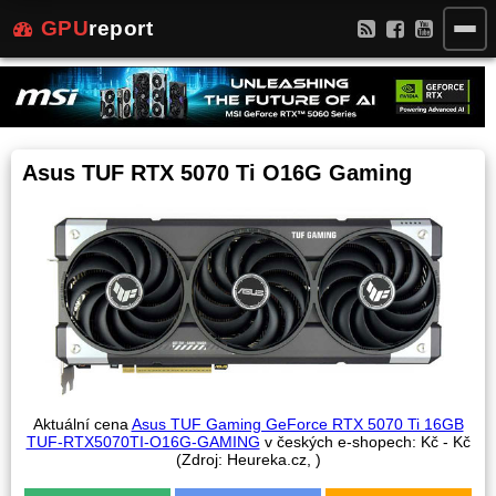
GPU
report
Asus TUF RTX 5070 Ti O16G Gaming
Aktuální cena
Asus TUF Gaming GeForce RTX 5070 Ti 16GB
TUF-RTX5070TI-O16G-GAMING
v českých e-shopech:
Kč -
Kč
(Zdroj: Heureka.cz,
)