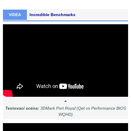
VIDEA
Incredible Benchmarks
Testovací scéna:
3DMark Port Royal (Qet vs Performance BIOS
WQHD)