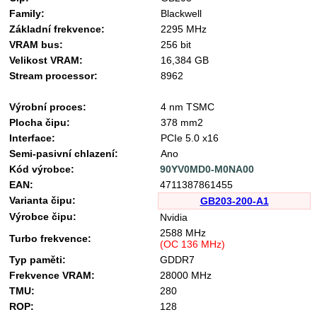
Family:
Blackwell
Základní frekvence:
2295 MHz
VRAM bus:
256 bit
Velikost VRAM:
16,384 GB
Stream processor:
8962
Výrobní proces:
4 nm TSMC
Plocha čipu:
378 mm2
Interface:
PCIe 5.0 x16
Semi-pasivní chlazení:
Ano
Kód výrobce:
90YV0MD0-M0NA00
EAN:
4711387861455
Varianta čipu:
GB203-200-A1
Výrobce čipu:
Nvidia
2588 MHz
Turbo frekvence:
(OC 136 MHz)
Typ paměti:
GDDR7
Frekvence VRAM:
28000 MHz
TMU:
280
ROP:
128