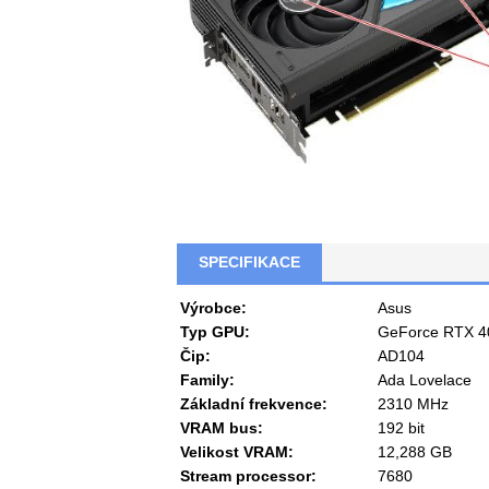
SPECIFIKACE
Výrobce:
Asus
Typ GPU:
GeForce RTX 4
Čip:
AD104
Family:
Ada Lovelace
Základní frekvence:
2310 MHz
VRAM bus:
192 bit
Velikost VRAM:
12,288 GB
Stream processor:
7680