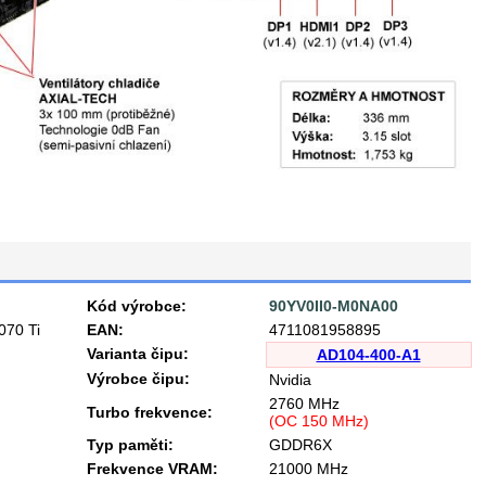
Kód výrobce:
90YV0II0-M0NA00
070 Ti
EAN:
4711081958895
Varianta čipu:
AD104-400-A1
Výrobce čipu:
Nvidia
2760 MHz
Turbo frekvence:
(OC 150 MHz)
Typ paměti:
GDDR6X
Frekvence VRAM:
21000 MHz