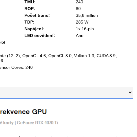
TMU:
240
ROP:
80
Počet trans:
35,8 million
TDP:
285 W
Napájení:
1x 16-pin
LED osvětlení:
Ano
lot
mate (12_2), OpenGL 4.6, OpenCL 3.0, Vulkan 1.3, CUDA 8.9,
.6
ensor Cores: 240