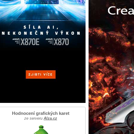
Hodnocení grafických karet
ze serveru
Alza.cz