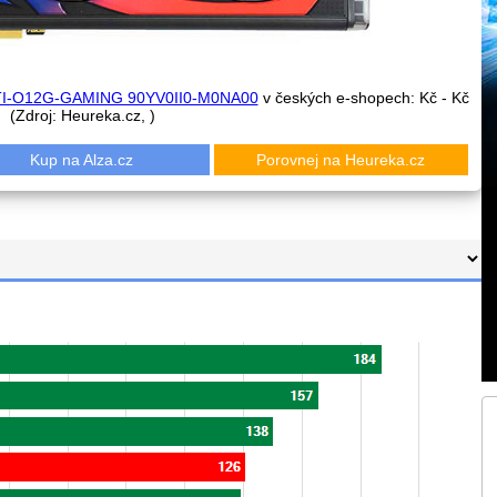
I-O12G-GAMING 90YV0II0-M0NA00
v českých e-shopech:
Kč -
Kč
(Zdroj: Heureka.cz,
)
Kup na Alza.cz
Porovnej na Heureka.cz