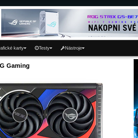
afické karty
Testy
Nástroje
2G Gaming