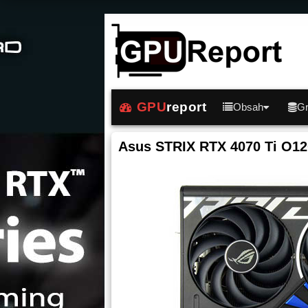
GPU
report
Obsah
Gr
Asus STRIX RTX 4070 Ti O1