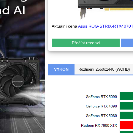
Aktuální cena
Asus ROG-STRIX-RTX4070T
Přečíst recenzi
VÝKON