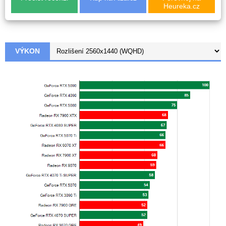
Heureka.cz
VÝKON