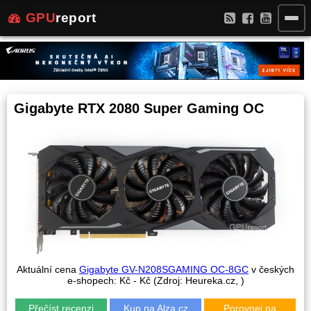
GPU
report
Gigabyte RTX 2080 Super Gaming OC
Aktuální cena
Gigabyte GV-N208SGAMING OC-8GC
v českých
e-shopech:
Kč -
Kč (Zdroj: Heureka.cz,
)
Přečíst recenzi
Kup na Alza.cz
Porovnej na