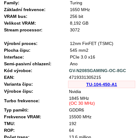
Family:
Turing
Základní frekvence:
1650 MHz
VRAM bus:
256 bit
Velikost VRAM:
8,192 GB
Stream processor:
3072
Výrobní proces:
12nm FinFET (TSMC)
Plocha čipu:
545 mm2
Interface:
PCIe 3.0 x16
Semi-pasivní chlazení:
Ano
Kód výrobce:
GV-N208SGAMING-OC-8GC
EAN:
4719331305215
Varianta čipu:
TU-104-450-A1
Výrobce čipu:
Nvidia
1845 MHz
Turbo frekvence:
(OC 30 MHz)
Typ paměti:
GDDR6
Frekvence VRAM:
15500 MHz
TMU:
192
ROP:
64
Počet trans:
13,6 million