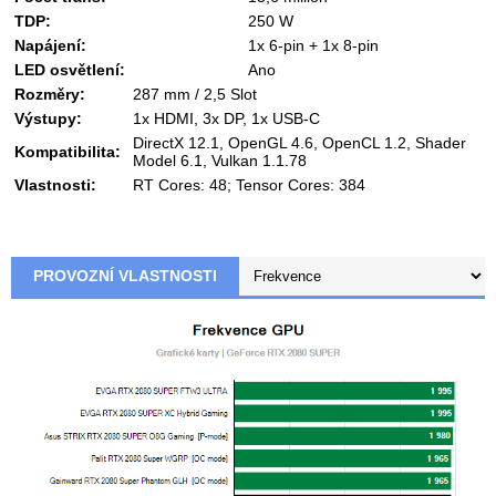
TDP:
250 W
Napájení:
1x 6-pin + 1x 8-pin
LED osvětlení:
Ano
Rozměry:
287 mm / 2,5 Slot
Výstupy:
1x HDMI, 3x DP, 1x USB-C
DirectX 12.1, OpenGL 4.6, OpenCL 1.2, Shader
Kompatibilita:
Model 6.1, Vulkan 1.1.78
Vlastnosti:
RT Cores: 48; Tensor Cores: 384
PROVOZNÍ VLASTNOSTI