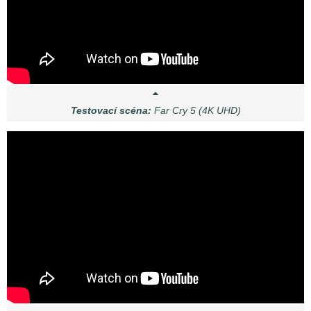
Testovací scéna:
Far Cry 5 (4K UHD)