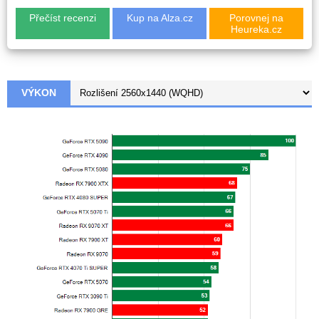
Přečíst recenzi
Kup na Alza.cz
Porovnej na
Heureka.cz
VÝKON