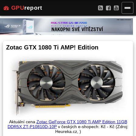
GPU
report
Zotac GTX 1080 Ti AMP! Edition
Aktuální cena
Zotac GeForce GTX 1080 Ti AMP Edition 11GB
DDR5X ZT-P10810D-10P
v českých e-shopech:
Kč -
Kč (Zdroj:
Heureka.cz,
)