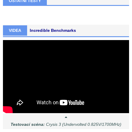
OSTATNÍ TESTY
VIDEA
Incredible Benchmarks
Testovací scéna:
Crysis 3 (Undervolted 0.825V/1700MHz)