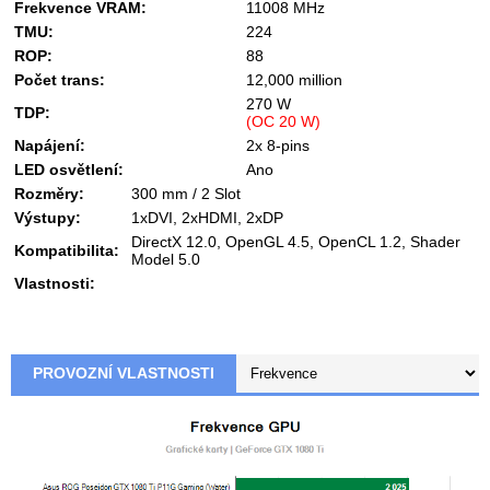
Frekvence VRAM:
11008 MHz
TMU:
224
ROP:
88
Počet trans:
12,000 million
270 W
TDP:
(OC 20 W)
Napájení:
2x 8-pins
LED osvětlení:
Ano
Rozměry:
300 mm / 2 Slot
Výstupy:
1xDVI, 2xHDMI, 2xDP
DirectX 12.0, OpenGL 4.5, OpenCL 1.2, Shader
Kompatibilita:
Model 5.0
Vlastnosti:
PROVOZNÍ VLASTNOSTI