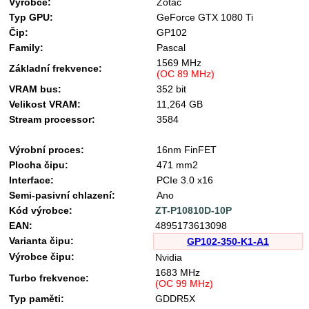
Výrobce:
Zotac
Typ GPU:
GeForce GTX 1080 Ti
Čip:
GP102
Family:
Pascal
1569 MHz
Základní frekvence:
(OC 89 MHz)
VRAM bus:
352 bit
Velikost VRAM:
11,264 GB
Stream processor:
3584
Výrobní proces:
16nm FinFET
Plocha čipu:
471 mm2
Interface:
PCIe 3.0 x16
Semi-pasivní chlazení:
Ano
Kód výrobce:
ZT-P10810D-10P
EAN:
4895173613098
Varianta čipu:
GP102-350-K1-A1
Výrobce čipu:
Nvidia
1683 MHz
Turbo frekvence:
(OC 99 MHz)
Typ paměti:
GDDR5X