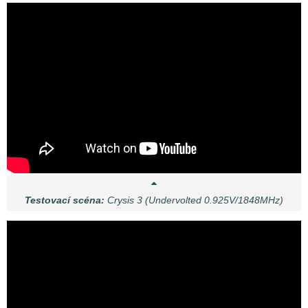
Testovací scéna:
Crysis 3 (Undervolted 0.925V/1848MHz)