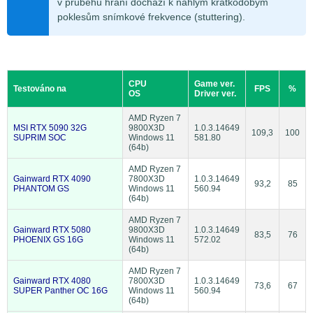
v průběhu hraní dochází k náhlým krátkodobým
poklesům snímkové frekvence (stuttering).
CPU
Game ver.
Testováno na
FPS
%
OS
Driver ver.
AMD Ryzen 7
MSI RTX 5090 32G
9800X3D
1.0.3.14649
109,3
100
SUPRIM SOC
Windows 11
581.80
(64b)
AMD Ryzen 7
Gainward RTX 4090
7800X3D
1.0.3.14649
93,2
85
PHANTOM GS
Windows 11
560.94
(64b)
AMD Ryzen 7
Gainward RTX 5080
9800X3D
1.0.3.14649
83,5
76
PHOENIX GS 16G
Windows 11
572.02
(64b)
AMD Ryzen 7
Gainward RTX 4080
7800X3D
1.0.3.14649
73,6
67
SUPER Panther OC 16G
Windows 11
560.94
(64b)