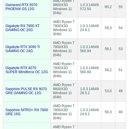
AMD Ryzen 7
Gainward RTX 5070
9800X3D
1.0.3.14649
60,2
55
PHOENIX GS 12G
Windows 11
572.50
(64b)
AMD Ryzen 7
Gigabyte RX 7900 XT
7800X3D
1.0.3.14649
59,3
54
GAMING OC 20G
Windows 11
24.8.1
(64b)
AMD Ryzen 7
Gigabyte RTX 3090 Ti
7800X3D
1.0.3.14649
58,1
53
GAMING OC 24G
Windows 11
560.94
(64b)
AMD Ryzen 7
Gigabyte RTX 4070
7800X3D
1.0.3.14649
56,2
51
SUPER Windforce OC 12G
Windows 11
560.94
(64b)
AMD Ryzen 7
Sapphire PULSE RX 9070
9800X3D
1.0.3.14649
53,0
48
GRE GAMING OC 12G
Windows 11
26.5.2
(64b)
AMD Ryzen 7
Sapphire NITRO+ RX 7900
7800X3D
1.0.3.14649
50,3
46
GRE 16G
Windows 11
24.8.1
(64b)
AMD Ryzen 7