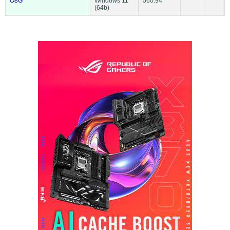
O8G
Windows 11
560.94
(64b)