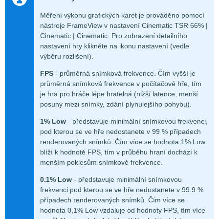
Měření výkonu grafických karet je prováděno pomocí
nástroje FrameView v nastavení Cinematic TSR 66% |
Cinematic | Cinematic. Pro zobrazení detailního
nastavení hry klikněte na ikonu nastavení (vedle
výběru rozlišení).
FPS
- průměrná snímková frekvence. Čím vyšší je
průměrná snímková frekvence v počítačové hře, tím
je hra pro hráče lépe hratelná (nižší latence, menší
posuny mezi snímky, zdání plynulejšího pohybu).
1% Low
- představuje minimální snímkovou frekvenci,
pod kterou se ve hře nedostanete v 99 % případech
renderovaných snímků. Čím více se hodnota 1% Low
blíží k hodnotě FPS, tím v průběhu hraní dochází k
menším poklesům snímkové frekvence.
0.1% Low
- představuje minimální snímkovou
frekvenci pod kterou se ve hře nedostanete v 99.9 %
případech renderovaných snímků. Čím více se
hodnota 0,1% Low vzdaluje od hodnoty FPS, tím více