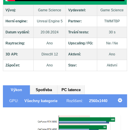
Vývoj:
Game Science
Vydavatel:
Game Science
Herní engine:
Unreal Engine 5
Partner:
TWIMTBP
Datum vydání:
20.08.2024
Trvání testu:
30 s
Raytracing:
Ano
Upscaling / FG:
Ne / Ne
3D API:
DirectX 12
Aktivní:
Ano
Zápočet:
Ano
Stav:
Aktivní
Výkon
Spotřeba
PC latence
GPU:
Všechny kategorie
Rozlišení:
2560x1440