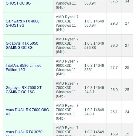
37,6
34
GHOST OC 8G
Windows 11
560.94
(64b)
AMD Ryzen 7
Gainward RTX 4060
7800X3D
1.0.3.14649
29,3
27
GHOST 8G
Windows 11
560.94
(64b)
AMD Ryzen 7
Gigabyte RTX 5050
9800X3D
1.0.3.14649
29,0
27
GAMING OC 8G
Windows 11
576.88
(64b)
AMD Ryzen 7
Intel Arc B580 Limited
9800X3D
1.0.3.14649
27,7
25
Edition 12G
Windows 11
8331
(64b)
AMD Ryzen 7
Gigabyte RX 7600 XT
7800X3D
1.0.3.14649
26,9
25
GAMING OC 16G
Windows 11
24.8.1
(64b)
AMD Ryzen 7
Asus DUAL RX 7600 O8G
7800X3D
1.0.3.14649
26,1
24
V2
Windows 11
24.8.1
(64b)
AMD Ryzen 7
Asus DUAL RTX 3050
7800X3D
1.0.3.14649
16,9
15