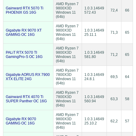
AMD Ryzen 7
Gainward RTX 5070 Ti
9800X3D
1.0.3.14649
72,4
66
PHOENIX GS 16G
Windows 11
572.43
(64b)
AMD Ryzen 7
Gigabyte RX 9070 XT
9800X3D
1.0.3.14649
71,3
65
GAMING OC 16G
Windows 11
25.11.1
(64b)
AMD Ryzen 7
PALiT RTX 5070 TI
9800X3D
1.0.3.14649
71,2
65
GamingPro-S OC 16G
Windows 11
581.80
(64b)
AMD Ryzen 7
Gigabyte AORUS RX 7900
7800X3D
1.0.3.14649
69,5
64
XTX ELITE 24G
Windows 11
24.8.1
(64b)
AMD Ryzen 7
Gainward RTX 4070 Ti
7800X3D
1.0.3.14649
63,3
58
SUPER Panther OC 16G
Windows 11
560.94
(64b)
AMD Ryzen 7
Gigabyte RX 9070
9800X3D
1.0.3.14649
62,2
57
GAMING OC 16G
Windows 11
25.10.2
(64b)