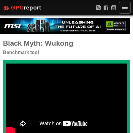
GPU
report
Black Myth: Wukong
Benchmark tool