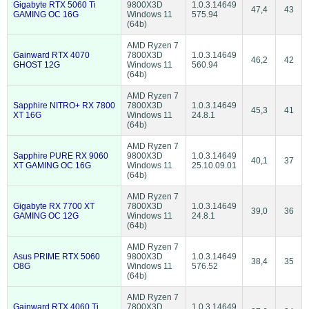
Gigabyte RTX 5060 Ti
9800X3D
1.0.3.14649
47,4
43
GAMING OC 16G
Windows 11
575.94
(64b)
AMD Ryzen 7
Gainward RTX 4070
7800X3D
1.0.3.14649
46,2
42
GHOST 12G
Windows 11
560.94
(64b)
AMD Ryzen 7
Sapphire NITRO+ RX 7800
7800X3D
1.0.3.14649
45,3
41
XT 16G
Windows 11
24.8.1
(64b)
AMD Ryzen 7
Sapphire PURE RX 9060
9800X3D
1.0.3.14649
40,1
37
XT GAMING OC 16G
Windows 11
25.10.09.01
(64b)
AMD Ryzen 7
Gigabyte RX 7700 XT
7800X3D
1.0.3.14649
39,0
36
GAMING OC 12G
Windows 11
24.8.1
(64b)
AMD Ryzen 7
Asus PRIME RTX 5060
9800X3D
1.0.3.14649
38,4
35
O8G
Windows 11
576.52
(64b)
AMD Ryzen 7
Gainward RTX 4060 Ti
7800X3D
1.0.3.14649