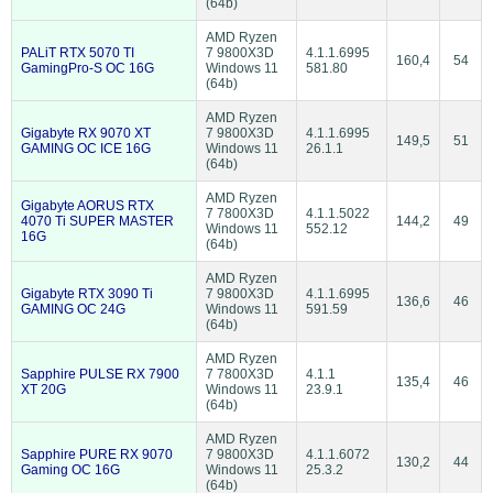
(64b)
AMD Ryzen
PALiT RTX 5070 TI
7 9800X3D
4.1.1.6995
160,4
54
GamingPro-S OC 16G
Windows 11
581.80
(64b)
AMD Ryzen
Gigabyte RX 9070 XT
7 9800X3D
4.1.1.6995
149,5
51
GAMING OC ICE 16G
Windows 11
26.1.1
(64b)
AMD Ryzen
Gigabyte AORUS RTX
7 7800X3D
4.1.1.5022
4070 Ti SUPER MASTER
144,2
49
Windows 11
552.12
16G
(64b)
AMD Ryzen
Gigabyte RTX 3090 Ti
7 9800X3D
4.1.1.6995
136,6
46
GAMING OC 24G
Windows 11
591.59
(64b)
AMD Ryzen
Sapphire PULSE RX 7900
7 7800X3D
4.1.1
135,4
46
XT 20G
Windows 11
23.9.1
(64b)
AMD Ryzen
Sapphire PURE RX 9070
7 9800X3D
4.1.1.6072
130,2
44
Gaming OC 16G
Windows 11
25.3.2
(64b)