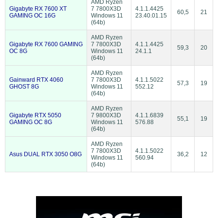
AMD Ryzen
Gigabyte RX 7600 XT
7 7800X3D
4.1.1.4425
60,5
21
GAMING OC 16G
Windows 11
23.40.01.15
(64b)
AMD Ryzen
Gigabyte RX 7600 GAMING
7 7800X3D
4.1.1.4425
59,3
20
OC 8G
Windows 11
24.1.1
(64b)
AMD Ryzen
Gainward RTX 4060
7 7800X3D
4.1.1.5022
57,3
19
GHOST 8G
Windows 11
552.12
(64b)
AMD Ryzen
Gigabyte RTX 5050
7 9800X3D
4.1.1.6839
55,1
19
GAMING OC 8G
Windows 11
576.88
(64b)
AMD Ryzen
7 7800X3D
4.1.1.5022
Asus DUAL RTX 3050 O8G
36,2
12
Windows 11
560.94
(64b)