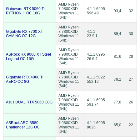
AMD Ryzen
Gainward RTX 5060 Ti
7 9800X3D
4.1.1.6995
93,4
32
PYTHON III OC 16G
Windows 11
596.49
(64b)
AMD Ryzen
Gigabyte RX 7700 XT
7 7800X3D
4.1.1
89,4
30
GAMING OC 12G
Windows 11
23.9.1
(64b)
AMD Ryzen
ASRock RX 9060 XT Steel
7 9800X3D
4.1.1.6995
81,6
28
Legend OC 16G
Windows 11
26.6.4
(64b)
AMD Ryzen
Gigabyte RTX 4060 Ti
7 7800X3D
4.1.1.5022
78,2
27
AERO OC 8G
Windows 11
552.12
(64b)
AMD Ryzen
7 9800X3D
4.1.1.6995
Asus DUAL RTX 5060 O8G
77,8
26
Windows 11
591.74
(64b)
AMD Ryzen
ASRock ARC B580
7 9800X3D
4.1.1.6995
65,0
22
Challenger 12G OC
Windows 11
8626
(64b)