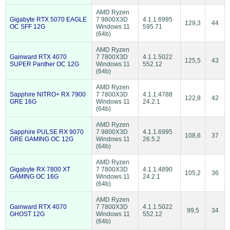
AMD Ryzen
Gigabyte RTX 5070 EAGLE
7 9800X3D
4.1.1.6995
129,3
44
OC SFF 12G
Windows 11
595.71
(64b)
AMD Ryzen
Gainward RTX 4070
7 7800X3D
4.1.1.5022
125,5
43
SUPER Panther OC 12G
Windows 11
552.12
(64b)
AMD Ryzen
Sapphire NITRO+ RX 7900
7 7800X3D
4.1.1.4788
122,8
42
GRE 16G
Windows 11
24.2.1
(64b)
AMD Ryzen
Sapphire PULSE RX 9070
7 9800X3D
4.1.1.6995
108,6
37
GRE GAMING OC 12G
Windows 11
26.5.2
(64b)
AMD Ryzen
Gigabyte RX 7800 XT
7 7800X3D
4.1.1.4890
105,2
36
GAMING OC 16G
Windows 11
24.2.1
(64b)
AMD Ryzen
Gainward RTX 4070
7 7800X3D
4.1.1.5022
99,5
34
GHOST 12G
Windows 11
552.12
(64b)