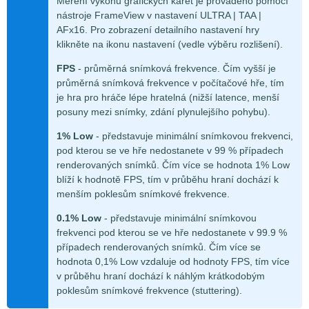
Měření výkonu grafických karet je prováděno pomocí
nástroje FrameView v nastavení ULTRA | TAA |
AFx16. Pro zobrazení detailního nastavení hry
klikněte na ikonu nastavení (vedle výběru rozlišení).
FPS
- průměrná snímková frekvence. Čím vyšší je
průměrná snímková frekvence v počítačové hře, tím
je hra pro hráče lépe hratelná (nižší latence, menší
posuny mezi snímky, zdání plynulejšího pohybu).
1% Low
- představuje minimální snímkovou frekvenci,
pod kterou se ve hře nedostanete v 99 % případech
renderovaných snímků. Čím více se hodnota 1% Low
blíží k hodnotě FPS, tím v průběhu hraní dochází k
menším poklesům snímkové frekvence.
0.1% Low
- představuje minimální snímkovou
frekvenci pod kterou se ve hře nedostanete v 99.9 %
případech renderovaných snímků. Čím více se
hodnota 0,1% Low vzdaluje od hodnoty FPS, tím více
v průběhu hraní dochází k náhlým krátkodobým
poklesům snímkové frekvence (stuttering).