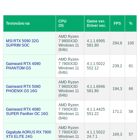
CPU
Game ver.
Testováno na
FPS
%
OS
Driver ver.
AMD Ryzen
MSI RTX 5090 32G
7 9800X3D
4.1.1.6995
294,8
100
SUPRIM SOC
Windows 11
581.80
(64b)
AMD Ryzen
Gainward RTX 4090
7 7800X3D
4.1.1.5022
239,2
81
PHANTOM GS
Windows 11
552.12
(64b)
AMD Ryzen
Gainward RTX 5080
7 9800X3D
4.1.1.6946
194,3
66
PHOENIX GS 16G
Windows 11
581.80
(64b)
AMD Ryzen
Gainward RTX 4080
7 7800X3D
4.1.1.4425
171,1
58
SUPER Panther OC 16G
Windows 11
551.22
(64b)
AMD Ryzen
Gigabyte AORUS RX 7900
7 7800X3D
4.1.1.5022
169,3
57
XTX ELITE 24G
Windows 11
24.7.1