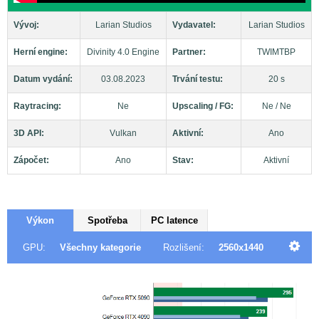
Vývoj:
Larian Studios
Vydavatel:
Larian Studios
Herní engine:
Divinity 4.0 Engine
Partner:
TWIMTBP
Datum vydání:
03.08.2023
Trvání testu:
20 s
Raytracing:
Ne
Upscaling / FG:
Ne / Ne
3D API:
Vulkan
Aktivní:
Ano
Zápočet:
Ano
Stav:
Aktivní
Výkon
Spotřeba
PC latence
GPU:
Všechny kategorie
Rozlišení:
2560x1440