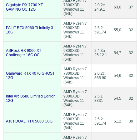
AMD Ryzen 7
Gigabyte RX 7700 XT
7800X3D
2.0.2c
63,0
37
GAMING OC 12G
Windows 11
24.9.1
(64b)
AMD Ryzen 7
PALiT RTX 5060 Ti Infinity 3
9800X3D
2.5.2
55,0
32
16G
Windows 11
591.74
(64b)
AMD Ryzen 7
ASRock RX 9060 XT
9800X3D
2.4.3a
54,7
32
Challenger 16G OC
Windows 11
25.12.1
(64b)
AMD Ryzen 7
Gainward RTX 4070 GHOST
7800X3D
2.0.2c
54,6
32
12G
Windows 11
565.90
(64b)
AMD Ryzen 7
Intel Arc B580 Limited Edition
9800X3D
2.5.1
54,5
32
12G
Windows 11
8331
(64b)
AMD Ryzen 7
9800X3D
2.5.2
Asus DUAL RTX 5060 O8G
51,2
30
Windows 11
591.74
(64b)
AMD Ryzen 7