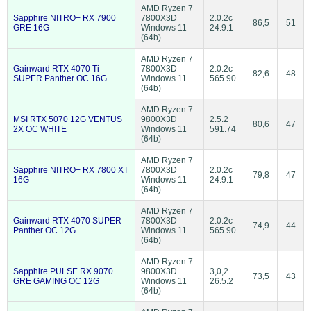
AMD Ryzen 7
Sapphire NITRO+ RX 7900
7800X3D
2.0.2c
86,5
51
GRE 16G
Windows 11
24.9.1
(64b)
AMD Ryzen 7
Gainward RTX 4070 Ti
7800X3D
2.0.2c
82,6
48
SUPER Panther OC 16G
Windows 11
565.90
(64b)
AMD Ryzen 7
MSI RTX 5070 12G VENTUS
9800X3D
2.5.2
80,6
47
2X OC WHITE
Windows 11
591.74
(64b)
AMD Ryzen 7
Sapphire NITRO+ RX 7800 XT
7800X3D
2.0.2c
79,8
47
16G
Windows 11
24.9.1
(64b)
AMD Ryzen 7
Gainward RTX 4070 SUPER
7800X3D
2.0.2c
74,9
44
Panther OC 12G
Windows 11
565.90
(64b)
AMD Ryzen 7
Sapphire PULSE RX 9070
9800X3D
3,0,2
73,5
43
GRE GAMING OC 12G
Windows 11
26.5.2
(64b)