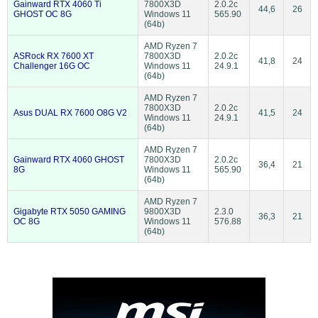
Gainward RTX 4060 Ti
7800X3D
2.0.2c
44,6
26
GHOST OC 8G
Windows 11
565.90
(64b)
AMD Ryzen 7
ASRock RX 7600 XT
7800X3D
2.0.2c
41,8
24
Challenger 16G OC
Windows 11
24.9.1
(64b)
AMD Ryzen 7
7800X3D
2.0.2c
Asus DUAL RX 7600 O8G V2
41,5
24
Windows 11
24.9.1
(64b)
AMD Ryzen 7
Gainward RTX 4060 GHOST
7800X3D
2.0.2c
36,4
21
8G
Windows 11
565.90
(64b)
AMD Ryzen 7
Gigabyte RTX 5050 GAMING
9800X3D
2.3.0
36,3
21
OC 8G
Windows 11
576.88
(64b)