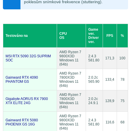
poklesům snímkové frekvence (stuttering).
Game
CPU
ver.
Testováno na
FPS
%
OS
Driver
ver.
AMD Ryzen 7
MSI RTX 5090 32G SUPRIM
9800X3D
2.4.3
171,3
100
SOC
Windows 11
581.80
(64b)
AMD Ryzen 7
Gainward RTX 4090
7800X3D
2.0.2c
133,4
78
PHANTOM GS
Windows 11
565.90
(64b)
AMD Ryzen 7
Gigabyte AORUS RX 7900
7800X3D
2.0.2c
128,9
75
XTX ELITE 24G
Windows 11
24.9.1
(64b)
AMD Ryzen 7
Gainward RTX 5080
9800X3D
2.4.3
116,6
68
PHOENIX GS 16G
Windows 11
581.80
(64b)