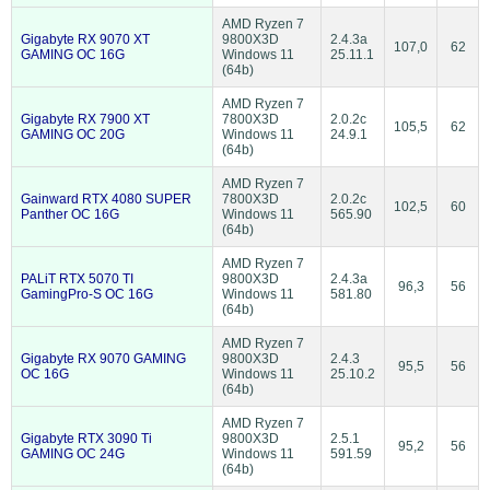
AMD Ryzen 7
Gigabyte RX 9070 XT
9800X3D
2.4.3a
107,0
62
GAMING OC 16G
Windows 11
25.11.1
(64b)
AMD Ryzen 7
Gigabyte RX 7900 XT
7800X3D
2.0.2c
105,5
62
GAMING OC 20G
Windows 11
24.9.1
(64b)
AMD Ryzen 7
Gainward RTX 4080 SUPER
7800X3D
2.0.2c
102,5
60
Panther OC 16G
Windows 11
565.90
(64b)
AMD Ryzen 7
PALiT RTX 5070 TI
9800X3D
2.4.3a
96,3
56
GamingPro-S OC 16G
Windows 11
581.80
(64b)
AMD Ryzen 7
Gigabyte RX 9070 GAMING
9800X3D
2.4.3
95,5
56
OC 16G
Windows 11
25.10.2
(64b)
AMD Ryzen 7
Gigabyte RTX 3090 Ti
9800X3D
2.5.1
95,2
56
GAMING OC 24G
Windows 11
591.59
(64b)