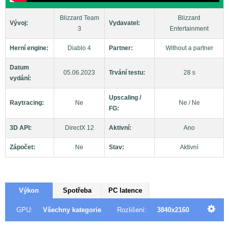
Blizzard Team
Blizzard
Vývoj:
Vydavatel:
3
Entertainment
Herní engine:
Diablo 4
Partner:
Without a partner
Datum
05.06.2023
Trvání testu:
28 s
vydání:
Upscaling /
Raytracing:
Ne
Ne / Ne
FG:
3D API:
DirectX 12
Aktivní:
Ano
Zápočet:
Ne
Stav:
Aktivní
Výkon
Spotřeba
PC latence
GPU:
Všechny kategorie
Rozlišení:
3840x2160