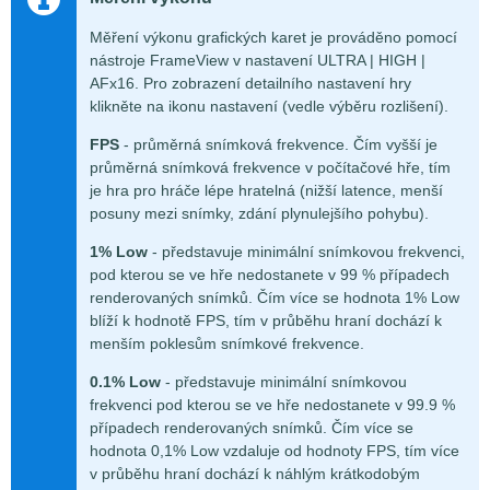
Měření výkonu grafických karet je prováděno pomocí
nástroje FrameView v nastavení ULTRA | HIGH |
AFx16. Pro zobrazení detailního nastavení hry
klikněte na ikonu nastavení (vedle výběru rozlišení).
FPS
- průměrná snímková frekvence. Čím vyšší je
průměrná snímková frekvence v počítačové hře, tím
je hra pro hráče lépe hratelná (nižší latence, menší
posuny mezi snímky, zdání plynulejšího pohybu).
1% Low
- představuje minimální snímkovou frekvenci,
pod kterou se ve hře nedostanete v 99 % případech
renderovaných snímků. Čím více se hodnota 1% Low
blíží k hodnotě FPS, tím v průběhu hraní dochází k
menším poklesům snímkové frekvence.
0.1% Low
- představuje minimální snímkovou
frekvenci pod kterou se ve hře nedostanete v 99.9 %
případech renderovaných snímků. Čím více se
hodnota 0,1% Low vzdaluje od hodnoty FPS, tím více
v průběhu hraní dochází k náhlým krátkodobým