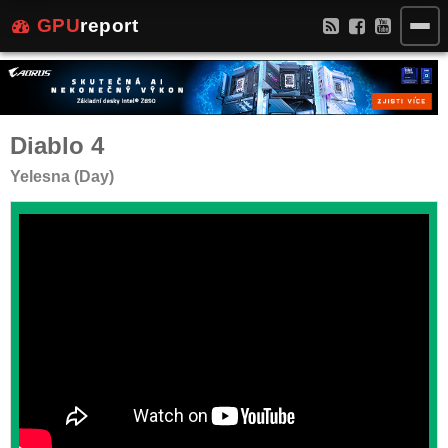
GPU
report
Diablo 4
Yelesna (Day)