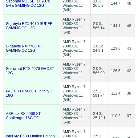
Sapphire PULSE RX 9070
9800X3D
3,0,2
144,7
48
GRE GAMING OC 12G
Windows 11
26.5.2
(64b)
AMD Ryzen 7
Gigabyte RTX 4070 SUPER
7800X3D
2.0.5a
144,1
48
GAMING OC 12G
Windows 11
566.14
(64b)
AMD Ryzen 7
Gigabyte RX 7700 XT
7800X3D
2.0.2c
129,6
43
GAMING OC 12G
Windows 11
24.9.1
(64b)
AMD Ryzen 7
Gainward RTX 4070 GHOST
7800X3D
2.0.2c
126,5
42
12G
Windows 11
565.90
(64b)
AMD Ryzen 7
PALiT RTX 5060 Ti Infinity 3
9800X3D
2.5.2
112,4
38
16G
Windows 11
591.74
(64b)
AMD Ryzen 7
ASRock RX 9060 XT
9800X3D
2.4.3a
110,2
37
Challenger 16G OC
Windows 11
25.12.1
(64b)
AMD Ryzen 7
Intel Arc B580 Limited Edition
9800X3D
2.5.1