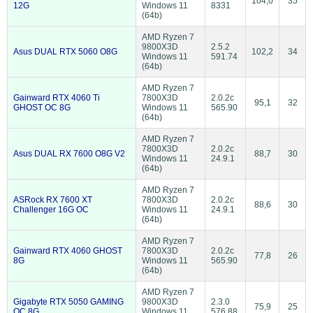
104,0
35
12G
Windows 11
8331
(64b)
AMD Ryzen 7
9800X3D
2.5.2
Asus DUAL RTX 5060 O8G
102,2
34
Windows 11
591.74
(64b)
AMD Ryzen 7
Gainward RTX 4060 Ti
7800X3D
2.0.2c
95,1
32
GHOST OC 8G
Windows 11
565.90
(64b)
AMD Ryzen 7
7800X3D
2.0.2c
Asus DUAL RX 7600 O8G V2
88,7
30
Windows 11
24.9.1
(64b)
AMD Ryzen 7
ASRock RX 7600 XT
7800X3D
2.0.2c
88,6
30
Challenger 16G OC
Windows 11
24.9.1
(64b)
AMD Ryzen 7
Gainward RTX 4060 GHOST
7800X3D
2.0.2c
77,8
26
8G
Windows 11
565.90
(64b)
AMD Ryzen 7
Gigabyte RTX 5050 GAMING
9800X3D
2.3.0
75,9
25
OC 8G
Windows 11
576.88