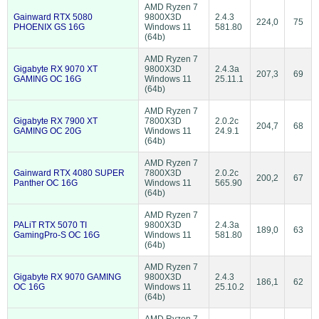
AMD Ryzen 7
Gainward RTX 5080
9800X3D
2.4.3
224,0
75
PHOENIX GS 16G
Windows 11
581.80
(64b)
AMD Ryzen 7
Gigabyte RX 9070 XT
9800X3D
2.4.3a
207,3
69
GAMING OC 16G
Windows 11
25.11.1
(64b)
AMD Ryzen 7
Gigabyte RX 7900 XT
7800X3D
2.0.2c
204,7
68
GAMING OC 20G
Windows 11
24.9.1
(64b)
AMD Ryzen 7
Gainward RTX 4080 SUPER
7800X3D
2.0.2c
200,2
67
Panther OC 16G
Windows 11
565.90
(64b)
AMD Ryzen 7
PALiT RTX 5070 TI
9800X3D
2.4.3a
189,0
63
GamingPro-S OC 16G
Windows 11
581.80
(64b)
AMD Ryzen 7
Gigabyte RX 9070 GAMING
9800X3D
2.4.3
186,1
62
OC 16G
Windows 11
25.10.2
(64b)
AMD Ryzen 7