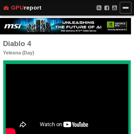
GPU
report
Diablo 4
Yelesna (Day)