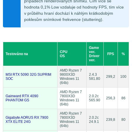
případech renderovaných snímků. Čím více se
hodnota 0,1% Low vzdaluje od hodnoty FPS, tím více
v průběhu hraní dochází k náhlým krátkodobým
poklesům snímkové frekvence (stuttering).
Game
CPU
ver.
Testováno na
FPS
%
OS
Driver
ver.
AMD Ryzen 7
MSI RTX 5090 32G SUPRIM
9800X3D
2.4.3
299,2
100
SOC
Windows 11
581.80
(64b)
AMD Ryzen 7
Gainward RTX 4090
7800X3D
2.0.2c
256,3
86
PHANTOM GS
Windows 11
565.90
(64b)
AMD Ryzen 7
Gigabyte AORUS RX 7900
7800X3D
2.0.2c
239,8
80
XTX ELITE 24G
Windows 11
24.9.1
(64b)