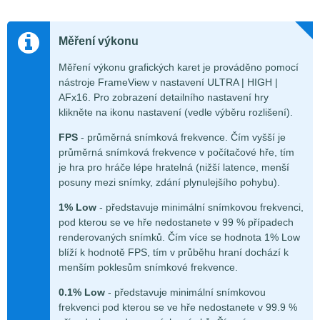
Měření výkonu
Měření výkonu grafických karet je prováděno pomocí
nástroje FrameView v nastavení ULTRA | HIGH |
AFx16. Pro zobrazení detailního nastavení hry
klikněte na ikonu nastavení (vedle výběru rozlišení).
FPS
- průměrná snímková frekvence. Čím vyšší je
průměrná snímková frekvence v počítačové hře, tím
je hra pro hráče lépe hratelná (nižší latence, menší
posuny mezi snímky, zdání plynulejšího pohybu).
1% Low
- představuje minimální snímkovou frekvenci,
pod kterou se ve hře nedostanete v 99 % případech
renderovaných snímků. Čím více se hodnota 1% Low
blíží k hodnotě FPS, tím v průběhu hraní dochází k
menším poklesům snímkové frekvence.
0.1% Low
- představuje minimální snímkovou
frekvenci pod kterou se ve hře nedostanete v 99.9 %