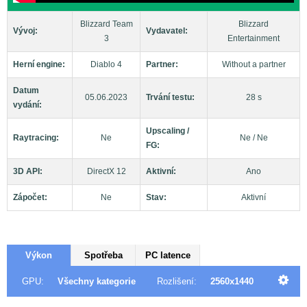
Blizzard Team
Blizzard
Vývoj:
Vydavatel:
3
Entertainment
Herní engine:
Diablo 4
Partner:
Without a partner
Datum
05.06.2023
Trvání testu:
28 s
vydání:
Upscaling /
Raytracing:
Ne
Ne / Ne
FG:
3D API:
DirectX 12
Aktivní:
Ano
Zápočet:
Ne
Stav:
Aktivní
Výkon
Spotřeba
PC latence
GPU:
Všechny kategorie
Rozlišení:
2560x1440