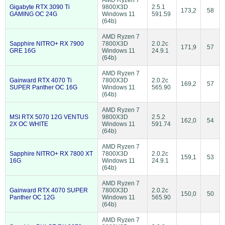
Gigabyte RTX 3090 Ti
9800X3D
2.5.1
173,2
58
GAMING OC 24G
Windows 11
591.59
(64b)
AMD Ryzen 7
Sapphire NITRO+ RX 7900
7800X3D
2.0.2c
171,9
57
GRE 16G
Windows 11
24.9.1
(64b)
AMD Ryzen 7
Gainward RTX 4070 Ti
7800X3D
2.0.2c
169,2
57
SUPER Panther OC 16G
Windows 11
565.90
(64b)
AMD Ryzen 7
MSI RTX 5070 12G VENTUS
9800X3D
2.5.2
162,0
54
2X OC WHITE
Windows 11
591.74
(64b)
AMD Ryzen 7
Sapphire NITRO+ RX 7800 XT
7800X3D
2.0.2c
159,1
53
16G
Windows 11
24.9.1
(64b)
AMD Ryzen 7
Gainward RTX 4070 SUPER
7800X3D
2.0.2c
150,0
50
Panther OC 12G
Windows 11
565.90
(64b)
AMD Ryzen 7