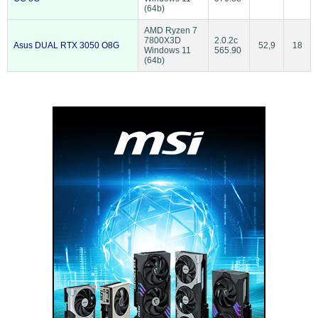
(64b)
AMD Ryzen 7
7800X3D
2.0.2c
Asus DUAL RTX 3050 O8G
52,9
18
Windows 11
565.90
(64b)