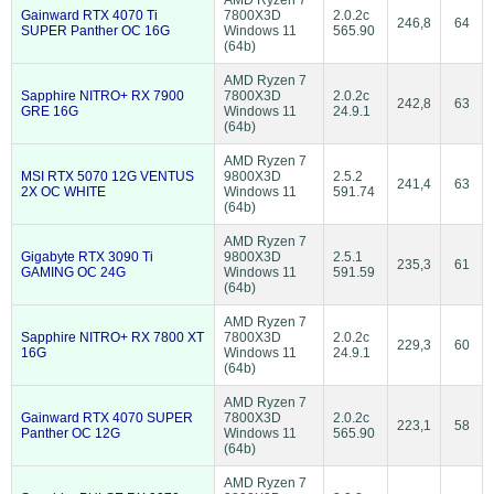
Gainward RTX 4070 Ti
7800X3D
2.0.2c
246,8
64
SUPER Panther OC 16G
Windows 11
565.90
(64b)
AMD Ryzen 7
Sapphire NITRO+ RX 7900
7800X3D
2.0.2c
242,8
63
GRE 16G
Windows 11
24.9.1
(64b)
AMD Ryzen 7
MSI RTX 5070 12G VENTUS
9800X3D
2.5.2
241,4
63
2X OC WHITE
Windows 11
591.74
(64b)
AMD Ryzen 7
Gigabyte RTX 3090 Ti
9800X3D
2.5.1
235,3
61
GAMING OC 24G
Windows 11
591.59
(64b)
AMD Ryzen 7
Sapphire NITRO+ RX 7800 XT
7800X3D
2.0.2c
229,3
60
16G
Windows 11
24.9.1
(64b)
AMD Ryzen 7
Gainward RTX 4070 SUPER
7800X3D
2.0.2c
223,1
58
Panther OC 12G
Windows 11
565.90
(64b)
AMD Ryzen 7