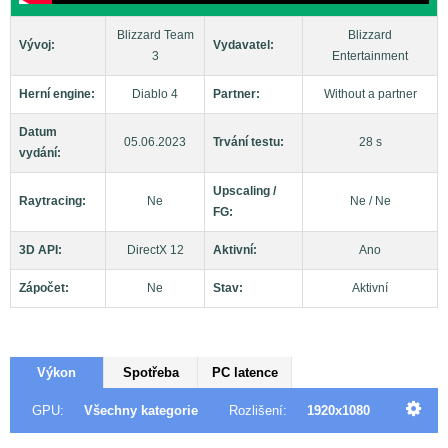
Blizzard Team
Blizzard
Vývoj:
Vydavatel:
3
Entertainment
Herní engine:
Diablo 4
Partner:
Without a partner
Datum
05.06.2023
Trvání testu:
28 s
vydání:
Upscaling /
Raytracing:
Ne
Ne / Ne
FG:
3D API:
DirectX 12
Aktivní:
Ano
Zápočet:
Ne
Stav:
Aktivní
Výkon
Spotřeba
PC latence
GPU:
Všechny kategorie
Rozlišení:
1920x1080