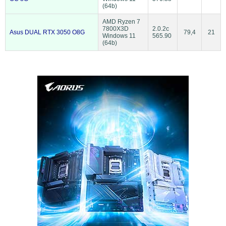
(64b)
AMD Ryzen 7
7800X3D
2.0.2c
Asus DUAL RTX 3050 O8G
79,4
21
Windows 11
565.90
(64b)