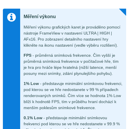
Měření výkonu
Měření výkonu grafických karet je prováděno pomocí
nástroje FrameView v nastavení ULTRA | HIGH |
AFx16. Pro zobrazení detailního nastavení hry
klikněte na ikonu nastavení (vedle výběru rozlišení).
FPS
- průměrná snímková frekvence. Čím vyšší je
průměrná snímková frekvence v počítačové hře, tím
je hra pro hráče lépe hratelná (nižší latence, menší
posuny mezi snímky, zdání plynulejšího pohybu).
1% Low
- představuje minimální snímkovou frekvenci,
pod kterou se ve hře nedostanete v 99 % případech
renderovaných snímků. Čím více se hodnota 1% Low
blíží k hodnotě FPS, tím v průběhu hraní dochází k
menším poklesům snímkové frekvence.
0.1% Low
- představuje minimální snímkovou
frekvenci pod kterou se ve hře nedostanete v 99.9 %