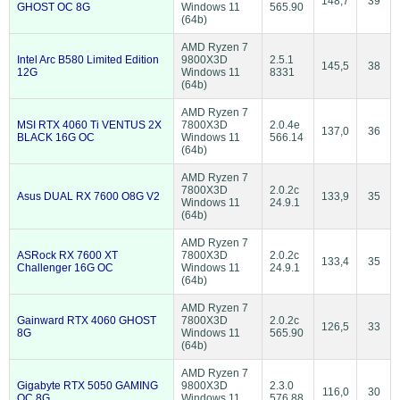
148,7
39
GHOST OC 8G
Windows 11
565.90
(64b)
AMD Ryzen 7
Intel Arc B580 Limited Edition
9800X3D
2.5.1
145,5
38
12G
Windows 11
8331
(64b)
AMD Ryzen 7
MSI RTX 4060 Ti VENTUS 2X
7800X3D
2.0.4e
137,0
36
BLACK 16G OC
Windows 11
566.14
(64b)
AMD Ryzen 7
7800X3D
2.0.2c
Asus DUAL RX 7600 O8G V2
133,9
35
Windows 11
24.9.1
(64b)
AMD Ryzen 7
ASRock RX 7600 XT
7800X3D
2.0.2c
133,4
35
Challenger 16G OC
Windows 11
24.9.1
(64b)
AMD Ryzen 7
Gainward RTX 4060 GHOST
7800X3D
2.0.2c
126,5
33
8G
Windows 11
565.90
(64b)
AMD Ryzen 7
Gigabyte RTX 5050 GAMING
9800X3D
2.3.0
116,0
30
OC 8G
Windows 11
576.88