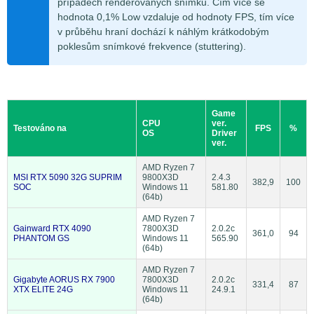
případech renderovaných snímků. Čím více se
hodnota 0,1% Low vzdaluje od hodnoty FPS, tím více
v průběhu hraní dochází k náhlým krátkodobým
poklesům snímkové frekvence (stuttering).
Game
CPU
ver.
Testováno na
FPS
%
OS
Driver
ver.
AMD Ryzen 7
MSI RTX 5090 32G SUPRIM
9800X3D
2.4.3
382,9
100
SOC
Windows 11
581.80
(64b)
AMD Ryzen 7
Gainward RTX 4090
7800X3D
2.0.2c
361,0
94
PHANTOM GS
Windows 11
565.90
(64b)
AMD Ryzen 7
Gigabyte AORUS RX 7900
7800X3D
2.0.2c
331,4
87
XTX ELITE 24G
Windows 11
24.9.1
(64b)