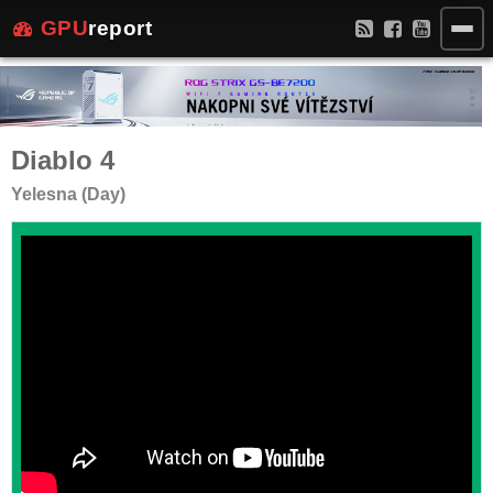
GPU
report
Diablo 4
Yelesna (Day)