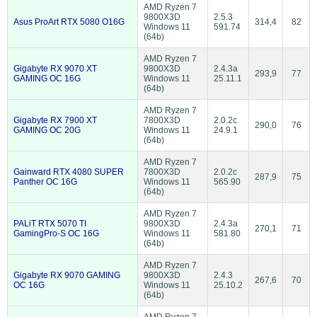
AMD Ryzen 7
9800X3D
2.5.3
Asus ProArt RTX 5080 O16G
314,4
82
Windows 11
591.74
(64b)
AMD Ryzen 7
Gigabyte RX 9070 XT
9800X3D
2.4.3a
293,9
77
GAMING OC 16G
Windows 11
25.11.1
(64b)
AMD Ryzen 7
Gigabyte RX 7900 XT
7800X3D
2.0.2c
290,0
76
GAMING OC 20G
Windows 11
24.9.1
(64b)
AMD Ryzen 7
Gainward RTX 4080 SUPER
7800X3D
2.0.2c
287,9
75
Panther OC 16G
Windows 11
565.90
(64b)
AMD Ryzen 7
PALiT RTX 5070 TI
9800X3D
2.4.3a
270,1
71
GamingPro-S OC 16G
Windows 11
581.80
(64b)
AMD Ryzen 7
Gigabyte RX 9070 GAMING
9800X3D
2.4.3
267,6
70
OC 16G
Windows 11
25.10.2
(64b)
AMD Ryzen 7