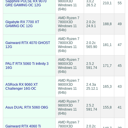
Sapphire PULSE RX 9070
9800X3D
3,0,2
210,1
55
GRE GAMING OC 12G
Windows 11
26.5.2
(64b)
AMD Ryzen 7
Gigabyte RX 7700 XT
7800X3D
2.0.2c
188,8
49
GAMING OC 12G
Windows 11
24.9.1
(64b)
AMD Ryzen 7
Gainward RTX 4070 GHOST
7800X3D
2.0.2c
181,1
47
12G
Windows 11
565.90
(64b)
AMD Ryzen 7
PALiT RTX 5060 Ti Infinity 3
9800X3D
2.5.2
171,7
45
16G
Windows 11
591.74
(64b)
AMD Ryzen 7
ASRock RX 9060 XT
9800X3D
2.4.3a
165,3
43
Challenger 16G OC
Windows 11
25.12.1
(64b)
AMD Ryzen 7
9800X3D
2.5.2
Asus DUAL RTX 5060 O8G
155,8
41
Windows 11
591.74
(64b)
AMD Ryzen 7
Gainward RTX 4060 Ti
7800X3D
2.0.2c