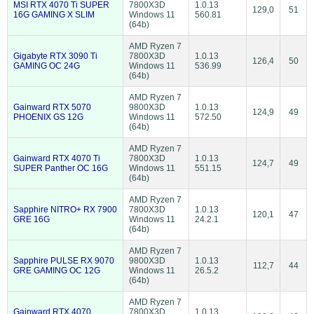
MSI RTX 4070 Ti SUPER
7800X3D
1.0.13
129,0
51
16G GAMING X SLIM
Windows 11
560.81
(64b)
AMD Ryzen 7
Gigabyte RTX 3090 Ti
7800X3D
1.0.13
126,4
50
GAMING OC 24G
Windows 11
536.99
(64b)
AMD Ryzen 7
Gainward RTX 5070
9800X3D
1.0.13
124,9
49
PHOENIX GS 12G
Windows 11
572.50
(64b)
AMD Ryzen 7
Gainward RTX 4070 Ti
7800X3D
1.0.13
124,7
49
SUPER Panther OC 16G
Windows 11
551.15
(64b)
AMD Ryzen 7
Sapphire NITRO+ RX 7900
7800X3D
1.0.13
120,1
47
GRE 16G
Windows 11
24.2.1
(64b)
AMD Ryzen 7
Sapphire PULSE RX 9070
9800X3D
1.0.13
112,7
44
GRE GAMING OC 12G
Windows 11
26.5.2
(64b)
AMD Ryzen 7
Gainward RTX 4070
7800X3D
1.0.13