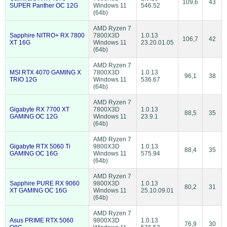
109,6
43
SUPER Panther OC 12G
Windows 11
546.52
(64b)
AMD Ryzen 7
Sapphire NITRO+ RX 7800
7800X3D
1.0.13
106,7
42
XT 16G
Windows 11
23.20.01.05
(64b)
AMD Ryzen 7
MSI RTX 4070 GAMING X
7800X3D
1.0.13
96,1
38
TRIO 12G
Windows 11
536.67
(64b)
AMD Ryzen 7
Gigabyte RX 7700 XT
7800X3D
1.0.13
88,5
35
GAMING OC 12G
Windows 11
23.9.1
(64b)
AMD Ryzen 7
Gigabyte RTX 5060 Ti
9800X3D
1.0.13
88,4
35
GAMING OC 16G
Windows 11
575.94
(64b)
AMD Ryzen 7
Sapphire PURE RX 9060
9800X3D
1.0.13
80,2
31
XT GAMING OC 16G
Windows 11
25.10.09.01
(64b)
AMD Ryzen 7
Asus PRIME RTX 5060
9800X3D
1.0.13
76,9
30