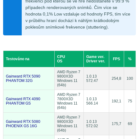
frekvenci pod kterou se ve hře nedostanete v 99.9 %
případech renderovaných snímků. Čím více se
hodnota 0,1% Low vzdaluje od hodnoty FPS, tím více
v průběhu hraní dochází k náhlým krátkodobým
poklesům snímkové frekvence (stuttering).
CPU
Game ver.
Testováno na
FPS
%
OS
Driver ver.
AMD Ryzen 7
Gainward RTX 5090
9800X3D
1.0.13
254,8
100
PHANTOM 32G
Windows 11
572.47
(64b)
AMD Ryzen 7
Gainward RTX 4090
7800X3D
1.0.13
192,1
75
PHANTOM GS
Windows 11
566.14
(64b)
AMD Ryzen 7
Gainward RTX 5080
9800X3D
1.0.13
175,7
69
PHOENIX GS 16G
Windows 11
572.02
(64b)