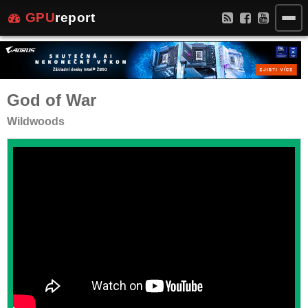
GPU
report
God of War
Wildwoods