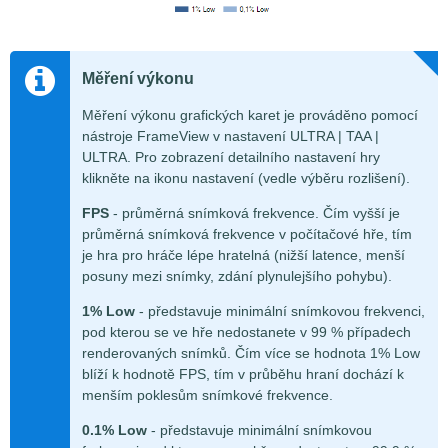
Měření výkonu
Měření výkonu grafických karet je prováděno pomocí
nástroje FrameView v nastavení ULTRA | TAA |
ULTRA. Pro zobrazení detailního nastavení hry
klikněte na ikonu nastavení (vedle výběru rozlišení).
FPS
- průměrná snímková frekvence. Čím vyšší je
průměrná snímková frekvence v počítačové hře, tím
je hra pro hráče lépe hratelná (nižší latence, menší
posuny mezi snímky, zdání plynulejšího pohybu).
1% Low
- představuje minimální snímkovou frekvenci,
pod kterou se ve hře nedostanete v 99 % případech
renderovaných snímků. Čím více se hodnota 1% Low
blíží k hodnotě FPS, tím v průběhu hraní dochází k
menším poklesům snímkové frekvence.
0.1% Low
- představuje minimální snímkovou