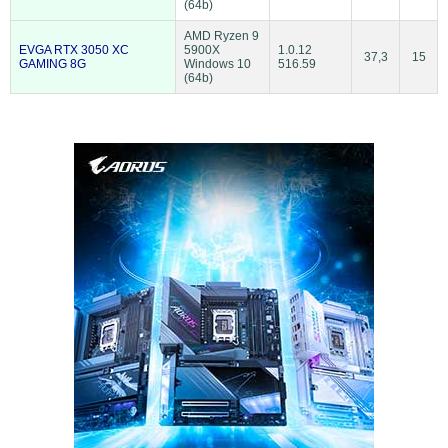
(64b)
AMD Ryzen 9
EVGA RTX 3050 XC
5900X
1.0.12
37,3
15
GAMING 8G
Windows 10
516.59
(64b)