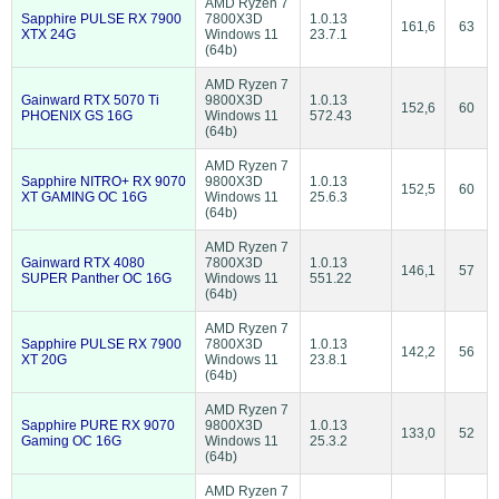
AMD Ryzen 7
Sapphire PULSE RX 7900
7800X3D
1.0.13
161,6
63
XTX 24G
Windows 11
23.7.1
(64b)
AMD Ryzen 7
Gainward RTX 5070 Ti
9800X3D
1.0.13
152,6
60
PHOENIX GS 16G
Windows 11
572.43
(64b)
AMD Ryzen 7
Sapphire NITRO+ RX 9070
9800X3D
1.0.13
152,5
60
XT GAMING OC 16G
Windows 11
25.6.3
(64b)
AMD Ryzen 7
Gainward RTX 4080
7800X3D
1.0.13
146,1
57
SUPER Panther OC 16G
Windows 11
551.22
(64b)
AMD Ryzen 7
Sapphire PULSE RX 7900
7800X3D
1.0.13
142,2
56
XT 20G
Windows 11
23.8.1
(64b)
AMD Ryzen 7
Sapphire PURE RX 9070
9800X3D
1.0.13
133,0
52
Gaming OC 16G
Windows 11
25.3.2
(64b)
AMD Ryzen 7