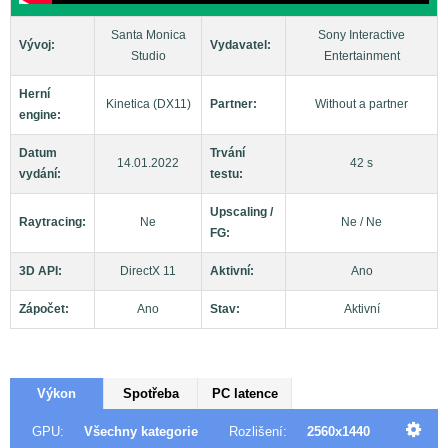
Santa Monica
Sony Interactive
Vývoj:
Vydavatel:
Studio
Entertainment
Herní
Kinetica (DX11)
Partner:
Without a partner
engine:
Datum
Trvání
14.01.2022
42 s
vydání:
testu:
Upscaling /
Raytracing:
Ne
Ne / Ne
FG:
3D API:
DirectX 11
Aktivní:
Ano
Zápočet:
Ano
Stav:
Aktivní
Výkon
Spotřeba
PC latence
GPU:
Všechny kategorie
Rozlišení:
2560x1440