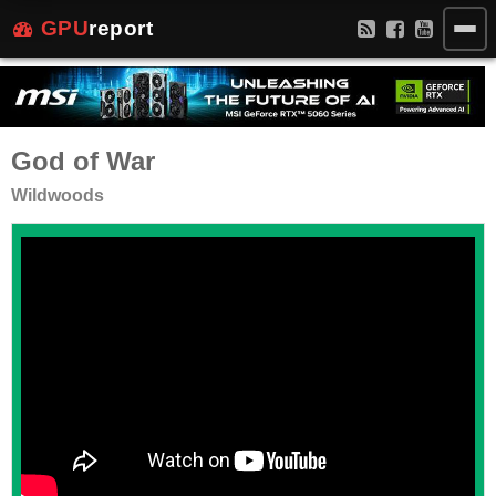
GPU
report
God of War
Wildwoods