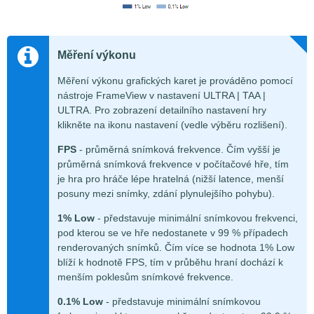
Měření výkonu
Měření výkonu grafických karet je prováděno pomocí
nástroje FrameView v nastavení ULTRA | TAA |
ULTRA. Pro zobrazení detailního nastavení hry
klikněte na ikonu nastavení (vedle výběru rozlišení).
FPS
- průměrná snímková frekvence. Čím vyšší je
průměrná snímková frekvence v počítačové hře, tím
je hra pro hráče lépe hratelná (nižší latence, menší
posuny mezi snímky, zdání plynulejšího pohybu).
1% Low
- představuje minimální snímkovou frekvenci,
pod kterou se ve hře nedostanete v 99 % případech
renderovaných snímků. Čím více se hodnota 1% Low
blíží k hodnotě FPS, tím v průběhu hraní dochází k
menším poklesům snímkové frekvence.
0.1% Low
- představuje minimální snímkovou