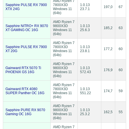
AMD Ryzen 7
Sapphire PULSE RX 7900
7800X3D
1.0.13
197,0
67
XTX 24G
Windows 11
23.7.1
(64b)
AMD Ryzen 7
Sapphire NITRO+ RX 9070
9800X3D
1.0.13
185,2
63
XT GAMING OC 16G
Windows 11
25.6.3
(64b)
AMD Ryzen 7
Sapphire PULSE RX 7900
7800X3D
1.0.13
177,2
60
XT 20G
Windows 11
23.8.1
(64b)
AMD Ryzen 7
Gainward RTX 5070 Ti
9800X3D
1.0.13
176,9
60
PHOENIX GS 16G
Windows 11
572.43
(64b)
AMD Ryzen 7
Gainward RTX 4080
7800X3D
1.0.13
174,7
59
SUPER Panther OC 16G
Windows 11
551.22
(64b)
AMD Ryzen 7
Sapphire PURE RX 9070
9800X3D
1.0.13
162,5
55
Gaming OC 16G
Windows 11
25.3.2
(64b)
AMD Ryzen 7