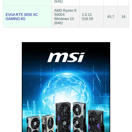
(64b)
AMD Ryzen 9
EVGA RTX 3050 XC
5900X
1.0.12
45,7
16
GAMING 8G
Windows 10
516.59
(64b)