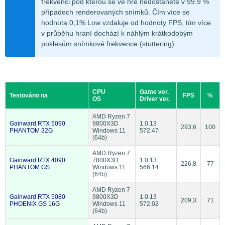
frekvenci pod kterou se ve hře nedostanete v 99.9 %
případech renderovaných snímků. Čím více se
hodnota 0,1% Low vzdaluje od hodnoty FPS, tím více
v průběhu hraní dochází k náhlým krátkodobým
poklesům snímkové frekvence (stuttering).
CPU
Game ver.
Testováno na
FPS
%
OS
Driver ver.
AMD Ryzen 7
Gainward RTX 5090
9800X3D
1.0.13
293,6
100
PHANTOM 32G
Windows 11
572.47
(64b)
AMD Ryzen 7
Gainward RTX 4090
7800X3D
1.0.13
226,8
77
PHANTOM GS
Windows 11
566.14
(64b)
AMD Ryzen 7
Gainward RTX 5080
9800X3D
1.0.13
209,3
71
PHOENIX GS 16G
Windows 11
572.02
(64b)