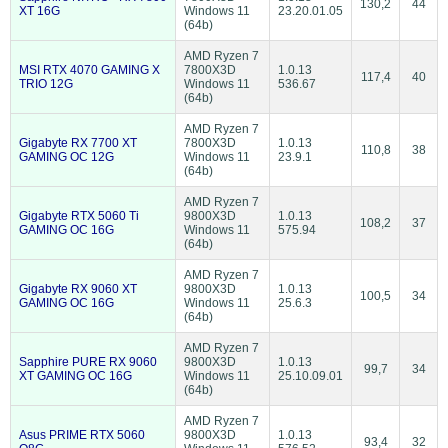
130,2
44
XT 16G
Windows 11
23.20.01.05
(64b)
AMD Ryzen 7
MSI RTX 4070 GAMING X
7800X3D
1.0.13
117,4
40
TRIO 12G
Windows 11
536.67
(64b)
AMD Ryzen 7
Gigabyte RX 7700 XT
7800X3D
1.0.13
110,8
38
GAMING OC 12G
Windows 11
23.9.1
(64b)
AMD Ryzen 7
Gigabyte RTX 5060 Ti
9800X3D
1.0.13
108,2
37
GAMING OC 16G
Windows 11
575.94
(64b)
AMD Ryzen 7
Gigabyte RX 9060 XT
9800X3D
1.0.13
100,5
34
GAMING OC 16G
Windows 11
25.6.3
(64b)
AMD Ryzen 7
Sapphire PURE RX 9060
9800X3D
1.0.13
99,7
34
XT GAMING OC 16G
Windows 11
25.10.09.01
(64b)
AMD Ryzen 7
Asus PRIME RTX 5060
9800X3D
1.0.13
93,4
32