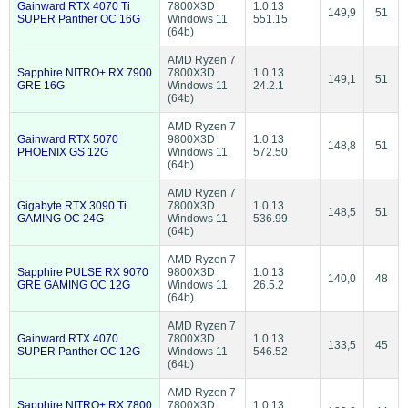
Gainward RTX 4070 Ti
7800X3D
1.0.13
149,9
51
SUPER Panther OC 16G
Windows 11
551.15
(64b)
AMD Ryzen 7
Sapphire NITRO+ RX 7900
7800X3D
1.0.13
149,1
51
GRE 16G
Windows 11
24.2.1
(64b)
AMD Ryzen 7
Gainward RTX 5070
9800X3D
1.0.13
148,8
51
PHOENIX GS 12G
Windows 11
572.50
(64b)
AMD Ryzen 7
Gigabyte RTX 3090 Ti
7800X3D
1.0.13
148,5
51
GAMING OC 24G
Windows 11
536.99
(64b)
AMD Ryzen 7
Sapphire PULSE RX 9070
9800X3D
1.0.13
140,0
48
GRE GAMING OC 12G
Windows 11
26.5.2
(64b)
AMD Ryzen 7
Gainward RTX 4070
7800X3D
1.0.13
133,5
45
SUPER Panther OC 12G
Windows 11
546.52
(64b)
AMD Ryzen 7
Sapphire NITRO+ RX 7800
7800X3D
1.0.13