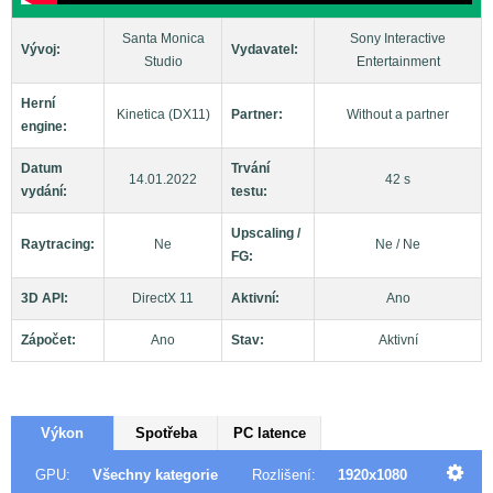
Santa Monica
Sony Interactive
Vývoj:
Vydavatel:
Studio
Entertainment
Herní
Kinetica (DX11)
Partner:
Without a partner
engine:
Datum
Trvání
14.01.2022
42 s
vydání:
testu:
Upscaling /
Raytracing:
Ne
Ne / Ne
FG:
3D API:
DirectX 11
Aktivní:
Ano
Zápočet:
Ano
Stav:
Aktivní
Výkon
Spotřeba
PC latence
GPU:
Všechny kategorie
Rozlišení:
1920x1080