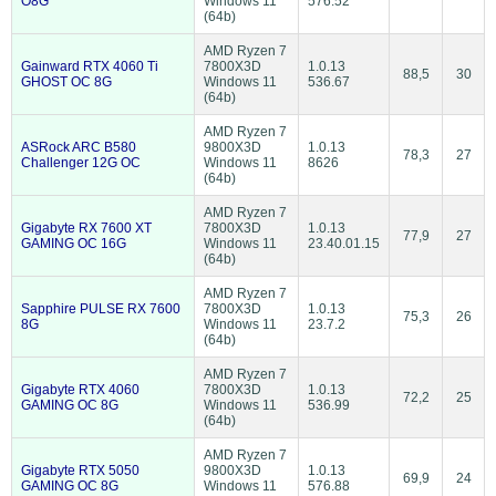
O8G
Windows 11
576.52
(64b)
AMD Ryzen 7
Gainward RTX 4060 Ti
7800X3D
1.0.13
88,5
30
GHOST OC 8G
Windows 11
536.67
(64b)
AMD Ryzen 7
ASRock ARC B580
9800X3D
1.0.13
78,3
27
Challenger 12G OC
Windows 11
8626
(64b)
AMD Ryzen 7
Gigabyte RX 7600 XT
7800X3D
1.0.13
77,9
27
GAMING OC 16G
Windows 11
23.40.01.15
(64b)
AMD Ryzen 7
Sapphire PULSE RX 7600
7800X3D
1.0.13
75,3
26
8G
Windows 11
23.7.2
(64b)
AMD Ryzen 7
Gigabyte RTX 4060
7800X3D
1.0.13
72,2
25
GAMING OC 8G
Windows 11
536.99
(64b)
AMD Ryzen 7
Gigabyte RTX 5050
9800X3D
1.0.13
69,9
24
GAMING OC 8G
Windows 11
576.88