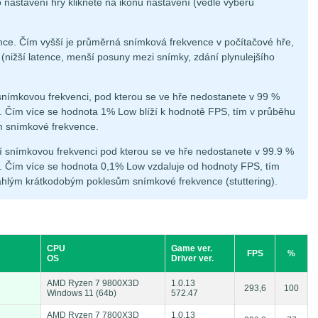
 nastavení hry klikněte na ikonu nastavení (vedle výběru
ce. Čím vyšší je průměrná snímková frekvence v počítačové hře,
á (nižší latence, menší posuny mezi snímky, zdání plynulejšího
snímkovou frekvenci, pod kterou se ve hře nedostanete v 99 %
 Čím více se hodnota 1% Low blíží k hodnotě FPS, tím v průběhu
m snímkové frekvence.
í snímkovou frekvenci pod kterou se ve hře nedostanete v 99.9 %
 Čím více se hodnota 0,1% Low vzdaluje od hodnoty FPS, tím
áhlým krátkodobým poklesům snímkové frekvence (stuttering).
CPU
Game ver.
FPS
%
OS
Driver ver.
AMD Ryzen 7 9800X3D
1.0.13
293,6
100
Windows 11 (64b)
572.47
AMD Ryzen 7 7800X3D
1.0.13