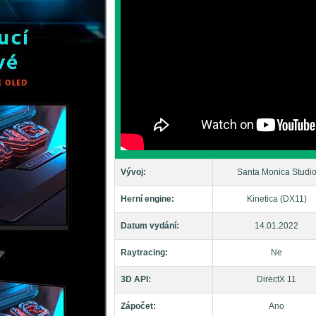
Vývoj:
Santa Monica Studi
Herní engine:
Kinetica (DX11)
Datum vydání:
14.01.2022
Raytracing:
Ne
3D API:
DirectX 11
Zápočet:
Ano