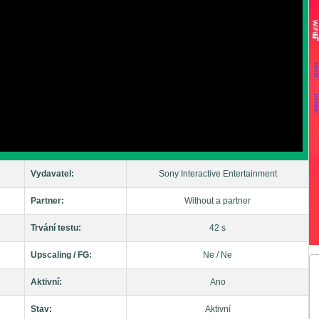
o
Vydavatel:
Sony Interactive Entertainment
Partner:
Without a partner
Trvání testu:
42 s
Upscaling / FG:
Ne / Ne
Aktivní:
Ano
Stav:
Aktivní