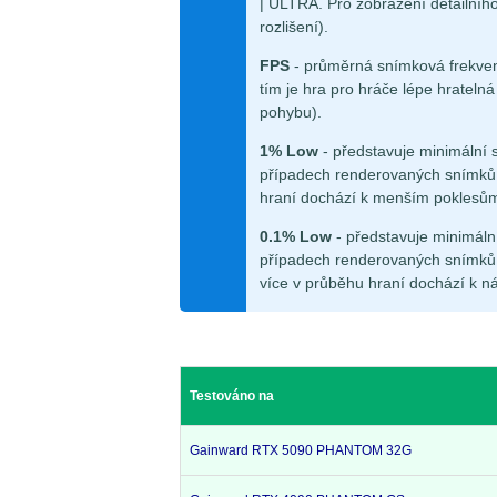
| ULTRA. Pro zobrazení detailního
rozlišení).
FPS
- průměrná snímková frekven
tím je hra pro hráče lépe hrateln
pohybu).
1% Low
- představuje minimální 
případech renderovaných snímků.
hraní dochází k menším poklesů
0.1% Low
- představuje minimáln
případech renderovaných snímků.
více v průběhu hraní dochází k n
Testováno na
Gainward RTX 5090 PHANTOM 32G