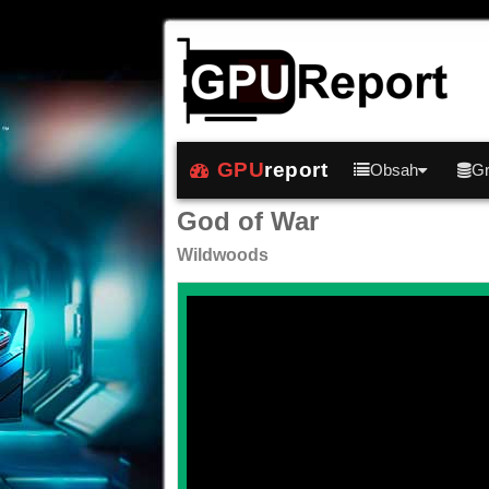
GPU
report
Obsah
Gr
God of War
Wildwoods