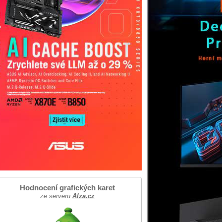
Hodnocení grafických karet
ze serveru
Alza.cz