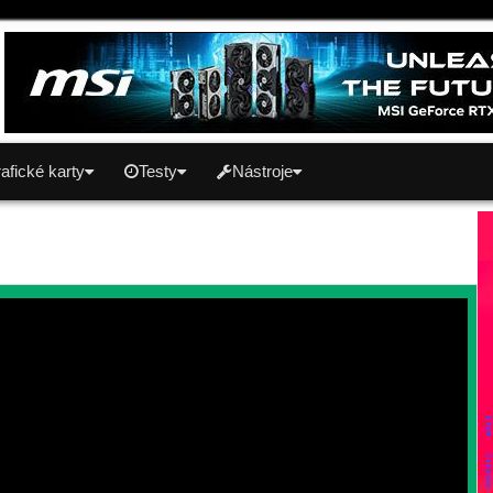
afické karty
Testy
Nástroje