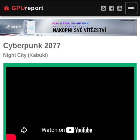
GPU
report
Cyberpunk 2077
Night City (Kabuki)