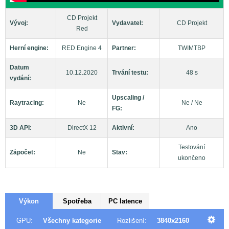
CD Projekt
Vývoj:
Vydavatel:
CD Projekt
Red
Herní engine:
RED Engine 4
Partner:
TWIMTBP
Datum
10.12.2020
Trvání testu:
48 s
vydání:
Upscaling /
Raytracing:
Ne
Ne / Ne
FG:
3D API:
DirectX 12
Aktivní:
Ano
Testování
Zápočet:
Ne
Stav:
ukončeno
Výkon
Spotřeba
PC latence
GPU:
Všechny kategorie
Rozlišení:
3840x2160