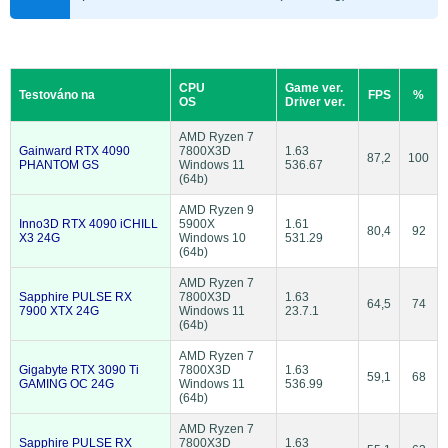
CPU
Game ver.
Testováno na
FPS
%
OS
Driver ver.
AMD Ryzen 7
Gainward RTX 4090
7800X3D
1.63
87,2
100
PHANTOM GS
Windows 11
536.67
(64b)
AMD Ryzen 9
Inno3D RTX 4090 iCHILL
5900X
1.61
80,4
92
X3 24G
Windows 10
531.29
(64b)
AMD Ryzen 7
Sapphire PULSE RX
7800X3D
1.63
64,5
74
7900 XTX 24G
Windows 11
23.7.1
(64b)
AMD Ryzen 7
Gigabyte RTX 3090 Ti
7800X3D
1.63
59,1
68
GAMING OC 24G
Windows 11
536.99
(64b)
AMD Ryzen 7
Sapphire PULSE RX
7800X3D
1.63