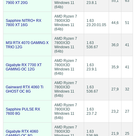
55,1
63
7900 XT 20G
Windows 11
23.8.1
(64b)
AMD Ryzen 7
Sapphire NITRO+ RX
7800X3D
1.63
44,6
51
7800 XT 16G
Windows 11
23.20.01.05
(64b)
AMD Ryzen 7
MSI RTX 4070 GAMING X
7800X3D
1.63
36,0
41
TRIO 12G
Windows 11
536.67
(64b)
AMD Ryzen 7
Gigabyte RX 7700 XT
7800X3D
1.63
35,9
41
GAMING OC 12G
Windows 11
23.9.1
(64b)
AMD Ryzen 7
Gainward RTX 4060 Ti
7800X3D
1.63
27,9
32
GHOST OC 8G
Windows 11
536.67
(64b)
AMD Ryzen 7
Sapphire PULSE RX
7800X3D
1.63
23,2
27
7600 8G
Windows 11
23.7.2
(64b)
AMD Ryzen 7
Gigabyte RTX 4060
7800X3D
1.63
21,9
25
GAMING OC 8G
Windows 11
536.99