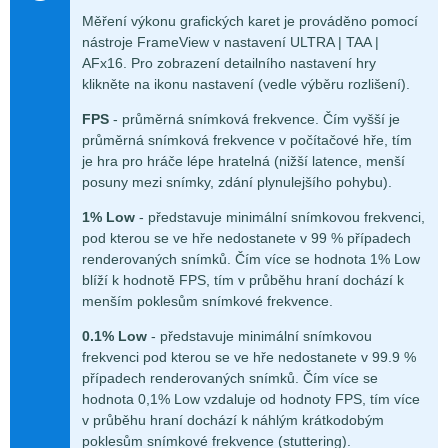
Měření výkonu grafických karet je prováděno pomocí
nástroje FrameView v nastavení ULTRA | TAA |
AFx16. Pro zobrazení detailního nastavení hry
klikněte na ikonu nastavení (vedle výběru rozlišení).
FPS
- průměrná snímková frekvence. Čím vyšší je
průměrná snímková frekvence v počítačové hře, tím
je hra pro hráče lépe hratelná (nižší latence, menší
posuny mezi snímky, zdání plynulejšího pohybu).
1% Low
- představuje minimální snímkovou frekvenci,
pod kterou se ve hře nedostanete v 99 % případech
renderovaných snímků. Čím více se hodnota 1% Low
blíží k hodnotě FPS, tím v průběhu hraní dochází k
menším poklesům snímkové frekvence.
0.1% Low
- představuje minimální snímkovou
frekvenci pod kterou se ve hře nedostanete v 99.9 %
případech renderovaných snímků. Čím více se
hodnota 0,1% Low vzdaluje od hodnoty FPS, tím více
v průběhu hraní dochází k náhlým krátkodobým
poklesům snímkové frekvence (stuttering).