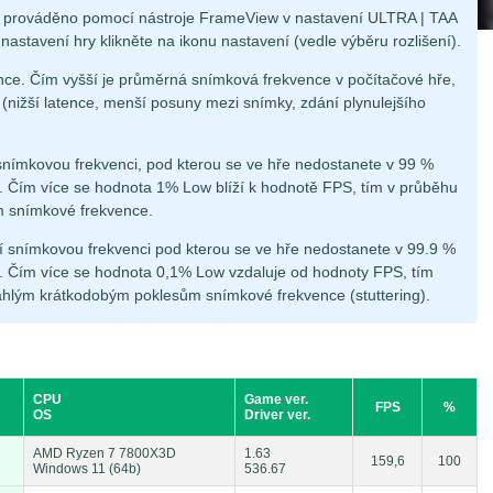
je prováděno pomocí nástroje FrameView v nastavení ULTRA | TAA
nastavení hry klikněte na ikonu nastavení (vedle výběru rozlišení).
ce. Čím vyšší je průměrná snímková frekvence v počítačové hře,
á (nižší latence, menší posuny mezi snímky, zdání plynulejšího
snímkovou frekvenci, pod kterou se ve hře nedostanete v 99 %
 Čím více se hodnota 1% Low blíží k hodnotě FPS, tím v průběhu
m snímkové frekvence.
í snímkovou frekvenci pod kterou se ve hře nedostanete v 99.9 %
 Čím více se hodnota 0,1% Low vzdaluje od hodnoty FPS, tím
áhlým krátkodobým poklesům snímkové frekvence (stuttering).
CPU
Game ver.
FPS
%
OS
Driver ver.
AMD Ryzen 7 7800X3D
1.63
159,6
100
Windows 11 (64b)
536.67