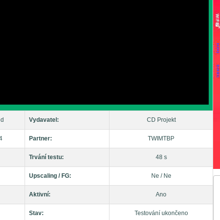
ed
Vydavatel:
CD Projekt
4
Partner:
TWIMTBP
Trvání testu:
48 s
Upscaling / FG:
Ne / Ne
Aktivní:
Ano
Stav:
Testování ukončeno