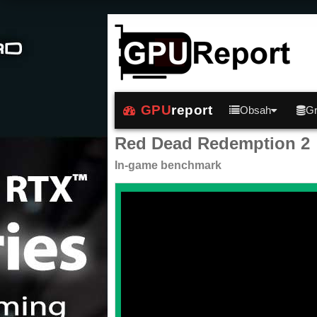
GPU
report
Obsah
Gr
Red Dead Redemption 2
In-game benchmark