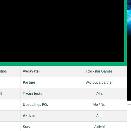
dios
Vydavatel:
Rockstar Games
Partner:
Without a partner
19
Trvání testu:
74 s
Upscaling / FG:
Ne / Ne
Aktivní:
Ano
Stav:
Aktivní