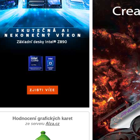
Hodnocení grafických karet
ze serveru
Alza.cz