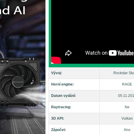
Vývoj:
Rockstar Stu
Herní engine:
RAGE
Datum vydání:
05.11.20
Raytracing:
Ne
3D API:
Vulkan
Zápočet:
Ano