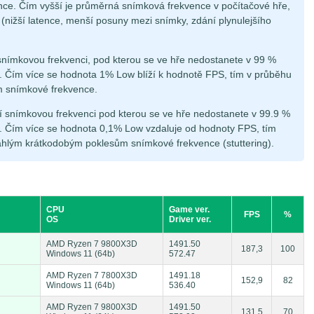
ce. Čím vyšší je průměrná snímková frekvence v počítačové hře,
á (nižší latence, menší posuny mezi snímky, zdání plynulejšího
snímkovou frekvenci, pod kterou se ve hře nedostanete v 99 %
 Čím více se hodnota 1% Low blíží k hodnotě FPS, tím v průběhu
m snímkové frekvence.
í snímkovou frekvenci pod kterou se ve hře nedostanete v 99.9 %
 Čím více se hodnota 0,1% Low vzdaluje od hodnoty FPS, tím
áhlým krátkodobým poklesům snímkové frekvence (stuttering).
CPU
Game ver.
FPS
%
OS
Driver ver.
AMD Ryzen 7 9800X3D
1491.50
187,3
100
Windows 11 (64b)
572.47
AMD Ryzen 7 7800X3D
1491.18
152,9
82
Windows 11 (64b)
536.40
AMD Ryzen 7 9800X3D
1491.50
131,5
70