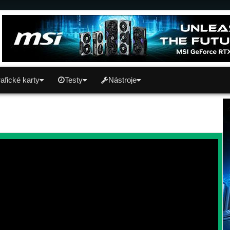
afické karty
Testy
Nástroje