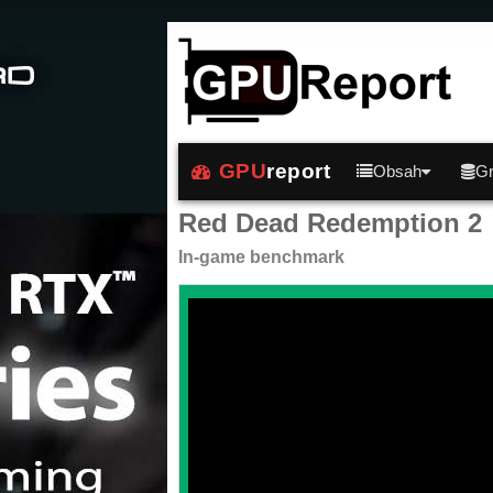
GPU
report
Obsah
Gr
Red Dead Redemption 2
In-game benchmark