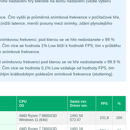
ního nastavení hry klikněte na ikonu nastavení (vedle výběru
ce. Čím vyšší je průměrná snímková frekvence v počítačové hře,
á (nižší latence, menší posuny mezi snímky, zdání plynulejšího
snímkovou frekvenci, pod kterou se ve hře nedostanete v 99 %
 Čím více se hodnota 1% Low blíží k hodnotě FPS, tím v průběhu
m snímkové frekvence.
í snímkovou frekvenci pod kterou se ve hře nedostanete v 99.9 %
 Čím více se hodnota 0,1% Low vzdaluje od hodnoty FPS, tím
áhlým krátkodobým poklesům snímkové frekvence (stuttering).
CPU
Game ver.
FPS
%
OS
Driver ver.
AMD Ryzen 7 9800X3D
1491.50
231,8
100
Windows 11 (64b)
572.47
AMD Ryzen 7 7800X3D
1491.18