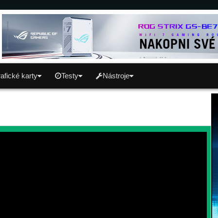
afické karty
Testy
Nástroje