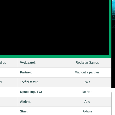
dios
Vydavatel:
Rockstar Games
Partner:
Without a partner
19
Trvání testu:
74 s
Upscaling / FG:
Ne / Ne
Aktivní:
Ano
Stav:
Aktivní