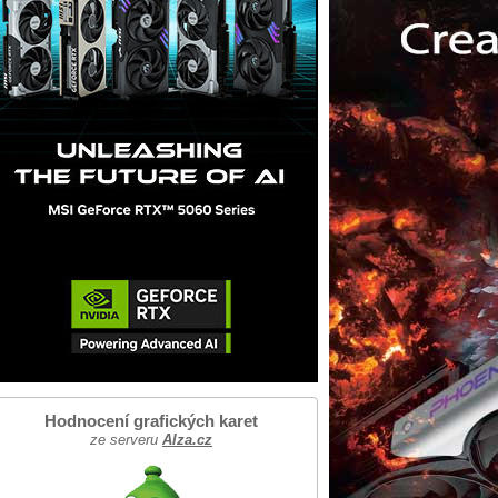
Hodnocení grafických karet
ze serveru
Alza.cz