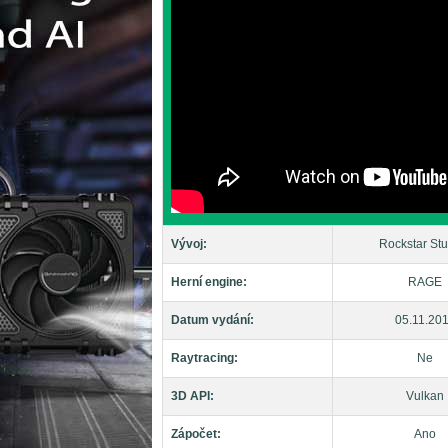
Vývoj:
Rockstar Stu
Herní engine:
RAGE
Datum vydání:
05.11.20
Raytracing:
Ne
3D API:
Vulkan
Zápočet:
Ano