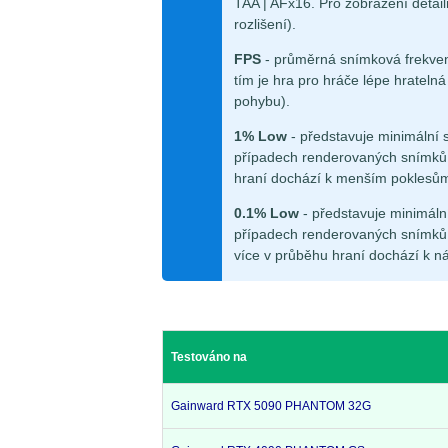
TAA | AFx16. Pro zobrazení detail
rozlišení).
FPS
- průměrná snímková frekven
tím je hra pro hráče lépe hrateln
pohybu).
1% Low
- představuje minimální 
případech renderovaných snímků.
hraní dochází k menším poklesů
0.1% Low
- představuje minimáln
případech renderovaných snímků.
více v průběhu hraní dochází k n
Testováno na
Gainward RTX 5090 PHANTOM 32G