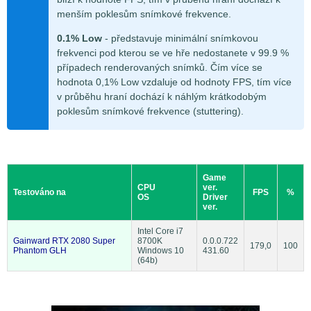
menším poklesům snímkové frekvence.
0.1% Low
- představuje minimální snímkovou
frekvenci pod kterou se ve hře nedostanete v 99.9 %
případech renderovaných snímků. Čím více se
hodnota 0,1% Low vzdaluje od hodnoty FPS, tím více
v průběhu hraní dochází k náhlým krátkodobým
poklesům snímkové frekvence (stuttering).
Game
CPU
ver.
Testováno na
FPS
%
OS
Driver
ver.
Intel Core i7
Gainward RTX 2080 Super
8700K
0.0.0.722
179,0
100
Phantom GLH
Windows 10
431.60
(64b)