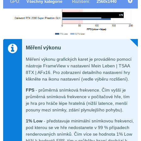
GPU:
Všechny kategorie
Rozlišení:
2560x1440
Měření výkonu
Měření výkonu grafických karet je prováděno pomocí
nástroje FrameView v nastavení Mein Leben | TSAA
8TX | AFx16. Pro zobrazení detailního nastavení hry
klikněte na ikonu nastavení (vedle výběru rozlišení).
FPS
- průměrná snímková frekvence. Čím vyšší je
průměrná snímková frekvence v počítačové hře, tím
je hra pro hráče lépe hratelná (nižší latence, menší
posuny mezi snímky, zdání plynulejšího pohybu).
1% Low
- představuje minimální snímkovou frekvenci,
pod kterou se ve hře nedostanete v 99 % případech
renderovaných snímků. Čím více se hodnota 1% Low
blíží k hodnotě FPS, tím v průběhu hraní dochází k