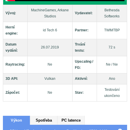
MachineGames, Arkane
Bethesda
Vývoj:
Vydavatel:
Studios
Softworks
Herní
id Tech 6
Partner:
TWIMTBP
engine:
Datum
Trvání
26.07.2019
72 s
vydání:
testu:
Upscaling /
Raytracing:
Ne
Ne / Ne
FG:
3D API:
Vulkan
Aktivní:
Ano
Testování
Zápočet:
Ne
Stav:
ukončeno
Výkon
Spotřeba
PC latence