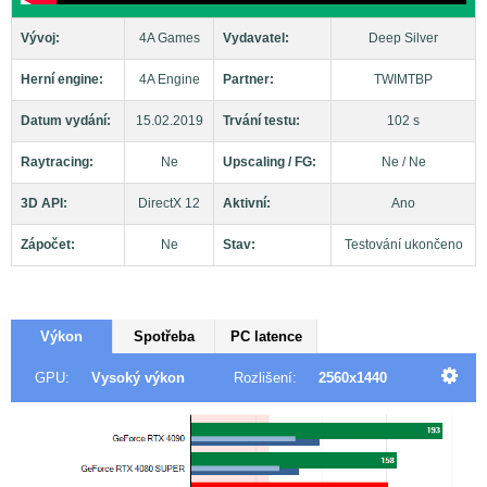
Vývoj:
4A Games
Vydavatel:
Deep Silver
Herní engine:
4A Engine
Partner:
TWIMTBP
Datum vydání:
15.02.2019
Trvání testu:
102 s
Raytracing:
Ne
Upscaling / FG:
Ne / Ne
3D API:
DirectX 12
Aktivní:
Ano
Zápočet:
Ne
Stav:
Testování ukončeno
Výkon
Spotřeba
PC latence
GPU:
Vysoký výkon
Rozlišení:
2560x1440