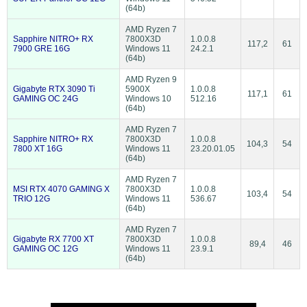
(64b)
AMD Ryzen 7
Sapphire NITRO+ RX
7800X3D
1.0.0.8
117,2
61
7900 GRE 16G
Windows 11
24.2.1
(64b)
AMD Ryzen 9
Gigabyte RTX 3090 Ti
5900X
1.0.0.8
117,1
61
GAMING OC 24G
Windows 10
512.16
(64b)
AMD Ryzen 7
Sapphire NITRO+ RX
7800X3D
1.0.0.8
104,3
54
7800 XT 16G
Windows 11
23.20.01.05
(64b)
AMD Ryzen 7
MSI RTX 4070 GAMING X
7800X3D
1.0.0.8
103,4
54
TRIO 12G
Windows 11
536.67
(64b)
AMD Ryzen 7
Gigabyte RX 7700 XT
7800X3D
1.0.0.8
89,4
46
GAMING OC 12G
Windows 11
23.9.1
(64b)