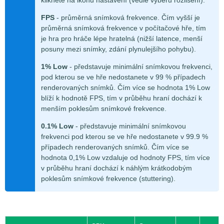
FPS
- průměrná snímková frekvence. Čím vyšší je
průměrná snímková frekvence v počítačové hře, tím
je hra pro hráče lépe hratelná (nižší latence, menší
posuny mezi snímky, zdání plynulejšího pohybu).
1% Low
- představuje minimální snímkovou frekvenci,
pod kterou se ve hře nedostanete v 99 % případech
renderovaných snímků. Čím více se hodnota 1% Low
blíží k hodnotě FPS, tím v průběhu hraní dochází k
menším poklesům snímkové frekvence.
0.1% Low
- představuje minimální snímkovou
frekvenci pod kterou se ve hře nedostanete v 99.9 %
případech renderovaných snímků. Čím více se
hodnota 0,1% Low vzdaluje od hodnoty FPS, tím více
v průběhu hraní dochází k náhlým krátkodobým
poklesům snímkové frekvence (stuttering).