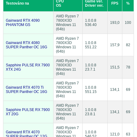
CPU
Game ver.
Testováno na
FPS
%
OS
Driver ver.
AMD Ryzen 7
Gainward RTX 4090
7800X3D
1.0.0.8
193,0
100
PHANTOM GS
Windows 11
536.40
(64b)
AMD Ryzen 7
Gainward RTX 4080
7800X3D
1.0.0.8
157,9
82
SUPER Panther OC 16G
Windows 11
551.22
(64b)
AMD Ryzen 7
Sapphire PULSE RX 7900
7800X3D
1.0.0.8
151,5
78
XTX 24G
Windows 11
23.7.1
(64b)
AMD Ryzen 7
Gainward RTX 4070 Ti
7800X3D
1.0.0.8
134,1
69
SUPER Panther OC 16G
Windows 11
551.15
(64b)
AMD Ryzen 7
Sapphire PULSE RX 7900
7800X3D
1.0.0.8
134,1
69
XT 20G
Windows 11
23.8.1
(64b)
AMD Ryzen 7
Gainward RTX 4070
7800X3D
1.0.0.8
121,0
63
SUPER Panther OC 12G
Windows 11
546.52