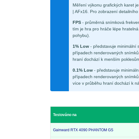
Měření výkonu grafických karet 
| AFx16. Pro zobrazení detailního 
FPS
- průměrná snímková frekven
tím je hra pro hráče lépe hrateln
pohybu).
1% Low
- představuje minimální 
případech renderovaných snímků.
hraní dochází k menším poklesů
0.1% Low
- představuje minimáln
případech renderovaných snímků.
více v průběhu hraní dochází k n
Testováno na
Gainward RTX 4090 PHANTOM GS