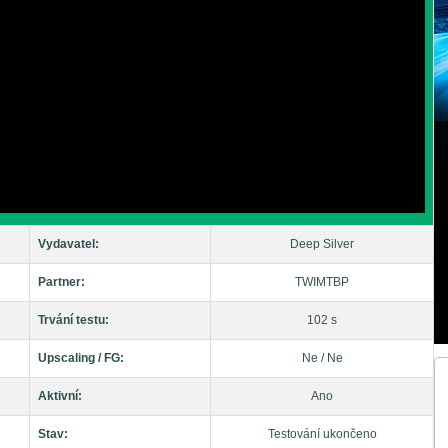
Vydavatel:
Deep Silver
Partner:
TWIMTBP
Trvání testu:
102 s
Upscaling / FG:
Ne / Ne
Aktivní:
Ano
Stav:
Testování ukončeno