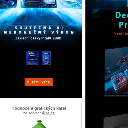
Hodnocení grafických karet
ze serveru
Alza.cz