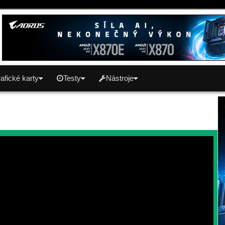
afické karty
Testy
Nástroje