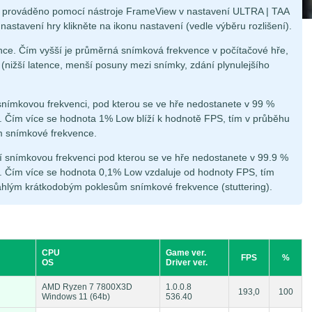
je prováděno pomocí nástroje FrameView v nastavení ULTRA | TAA
nastavení hry klikněte na ikonu nastavení (vedle výběru rozlišení).
ce. Čím vyšší je průměrná snímková frekvence v počítačové hře,
á (nižší latence, menší posuny mezi snímky, zdání plynulejšího
snímkovou frekvenci, pod kterou se ve hře nedostanete v 99 %
 Čím více se hodnota 1% Low blíží k hodnotě FPS, tím v průběhu
m snímkové frekvence.
í snímkovou frekvenci pod kterou se ve hře nedostanete v 99.9 %
 Čím více se hodnota 0,1% Low vzdaluje od hodnoty FPS, tím
áhlým krátkodobým poklesům snímkové frekvence (stuttering).
CPU
Game ver.
FPS
%
OS
Driver ver.
AMD Ryzen 7 7800X3D
1.0.0.8
193,0
100
Windows 11 (64b)
536.40