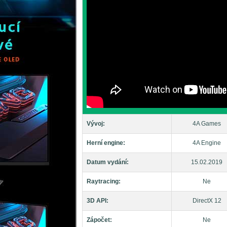
Vývoj:
4A Games
Herní engine:
4A Engine
Datum vydání:
15.02.2019
Raytracing:
Ne
3D API:
DirectX 12
Zápočet:
Ne