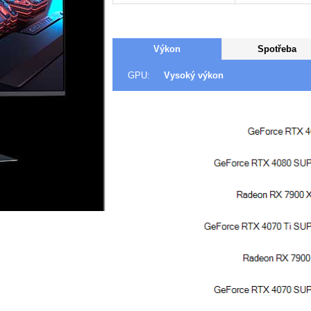
Výkon
Spotřeba
GPU:
Vysoký výkon