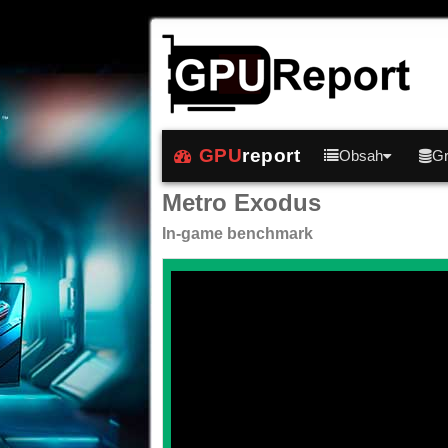
GPU
report
Obsah
Gr
Metro Exodus
In-game benchmark