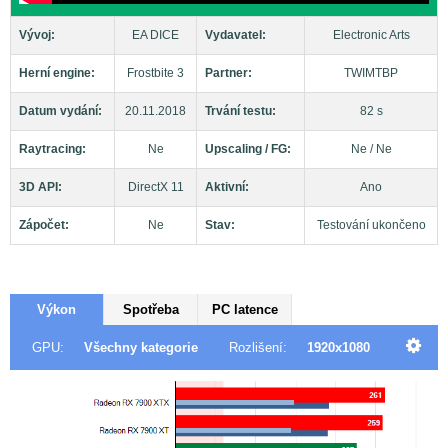
Vývoj:
EA DICE
Vydavatel:
Electronic Arts
Herní engine:
Frostbite 3
Partner:
TWIMTBP
Datum vydání:
20.11.2018
Trvání testu:
82 s
Raytracing:
Ne
Upscaling / FG:
Ne / Ne
3D API:
DirectX 11
Aktivní:
Ano
Zápočet:
Ne
Stav:
Testování ukončeno
Výkon
Spotřeba
PC latence
GPU:
Všechny kategorie
Rozlišení:
1920x1080