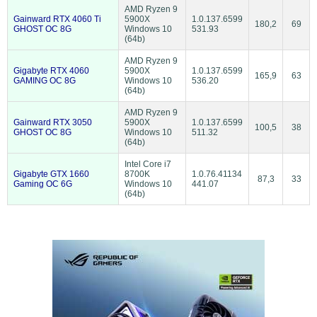
AMD Ryzen 9
Gainward RTX 4060 Ti
5900X
1.0.137.6599
180,2
69
GHOST OC 8G
Windows 10
531.93
(64b)
AMD Ryzen 9
Gigabyte RTX 4060
5900X
1.0.137.6599
165,9
63
GAMING OC 8G
Windows 10
536.20
(64b)
AMD Ryzen 9
Gainward RTX 3050
5900X
1.0.137.6599
100,5
38
GHOST OC 8G
Windows 10
511.32
(64b)
Intel Core i7
Gigabyte GTX 1660
8700K
1.0.76.41134
87,3
33
Gaming OC 6G
Windows 10
441.07
(64b)