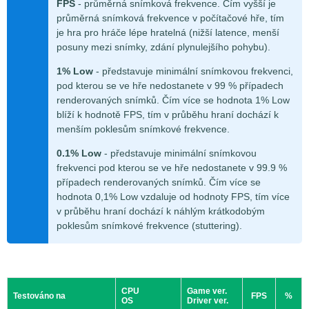
FPS
- průměrná snímková frekvence. Čím vyšší je
průměrná snímková frekvence v počítačové hře, tím
je hra pro hráče lépe hratelná (nižší latence, menší
posuny mezi snímky, zdání plynulejšího pohybu).
1% Low
- představuje minimální snímkovou frekvenci,
pod kterou se ve hře nedostanete v 99 % případech
renderovaných snímků. Čím více se hodnota 1% Low
blíží k hodnotě FPS, tím v průběhu hraní dochází k
menším poklesům snímkové frekvence.
0.1% Low
- představuje minimální snímkovou
frekvenci pod kterou se ve hře nedostanete v 99.9 %
případech renderovaných snímků. Čím více se
hodnota 0,1% Low vzdaluje od hodnoty FPS, tím více
v průběhu hraní dochází k náhlým krátkodobým
poklesům snímkové frekvence (stuttering).
CPU
Game ver.
Testováno na
FPS
%
OS
Driver ver.