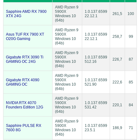
AMD Ryzen 9
Sapphire AMD RX 7900
5900X
1.0.137.6599
261,5
100
XTX 24G
Windows 10
22.12.1
(64b)
AMD Ryzen 9
Asus TUF RX 7900 XT
5900X
1.0.137.6599
258,7
99
O20G Gaming
Windows 10
22.12.1
(64b)
AMD Ryzen 9
Gigabyte RTX 3090 Ti
5900X
1.0.137.6599
226,7
87
GAMING OC 24G
Windows 10
512.16
(64b)
AMD Ryzen 9
Gigabyte RTX 4090
5900X
1.0.137.6599
222,6
85
GAMING OC
Windows 10
521.90
(64b)
AMD Ryzen 9
NVIDIA RTX 4070
5900X
1.0.137.6599
220,1
84
Founders Edition 12G
Windows 10
531.42
(64b)
AMD Ryzen 9
Sapphire PULSE RX
5900X
1.0.137.6599
186,9
71
7600 8G
Windows 10
23.5.1
(64b)