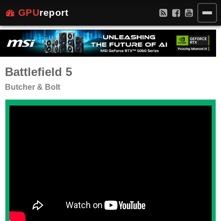
GPU
report
Battlefield 5
Butcher & Bolt