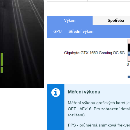
Výkon
Spotřeba
GPU:
Střední výkon
Měření výkonu
Měření výkonu grafických karet 
OFF | AFx16. Pro zobrazení detail
rozlišení).
FPS
- průměrná snímková frekven