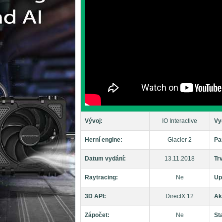
Vývoj:
IO Interactive
Vy
Herní engine:
Glacier 2
Pa
Datum vydání:
13.11.2018
Tr
Raytracing:
Ne
Up
3D API:
DirectX 12
Ak
Zápočet:
Ne
St