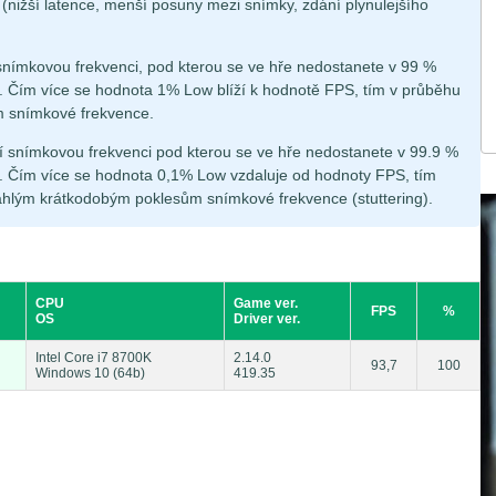
á (nižší latence, menší posuny mezi snímky, zdání plynulejšího
snímkovou frekvenci, pod kterou se ve hře nedostanete v 99 %
 Čím více se hodnota 1% Low blíží k hodnotě FPS, tím v průběhu
m snímkové frekvence.
í snímkovou frekvenci pod kterou se ve hře nedostanete v 99.9 %
 Čím více se hodnota 0,1% Low vzdaluje od hodnoty FPS, tím
áhlým krátkodobým poklesům snímkové frekvence (stuttering).
CPU
Game ver.
FPS
%
OS
Driver ver.
Intel Core i7 8700K
2.14.0
93,7
100
Windows 10 (64b)
419.35