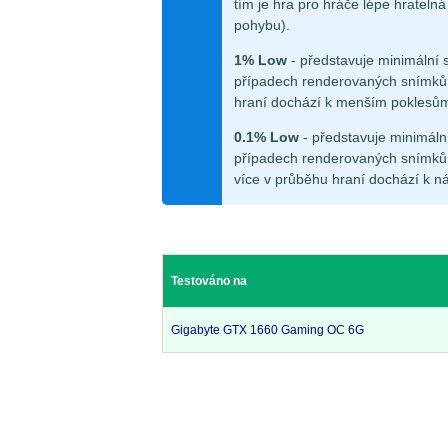
tím je hra pro hráče lépe hrateln
pohybu).
1% Low
- představuje minimální 
případech renderovaných snímků.
hraní dochází k menším poklesů
0.1% Low
- představuje minimáln
případech renderovaných snímků.
více v průběhu hraní dochází k n
Testováno na
Gigabyte GTX 1660 Gaming OC 6G