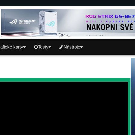
afické karty
Testy
Nástroje