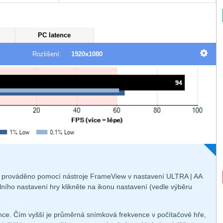
PC latence
Rozlišení:
1920x1080
je prováděno pomocí nástroje FrameView v nastavení ULTRA | AA
ního nastavení hry klikněte na ikonu nastavení (vedle výběru
ce. Čím vyšší je průměrná snímková frekvence v počítačové hře,