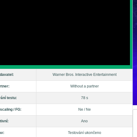
davatel:
Warner Bros. Interactive Entertainment
rtner:
Without a partner
vání testu:
78 s
scaling / FG:
Ne / Ne
tivní:
Ano
av:
Testování ukončeno