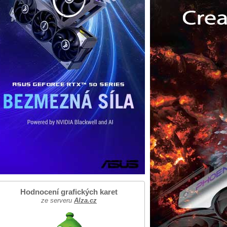
Hodnocení grafických karet
ze serveru
Alza.cz