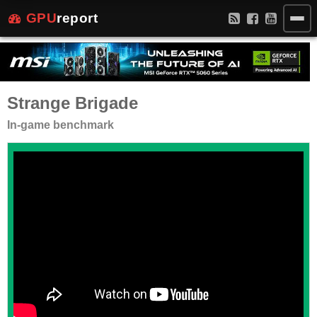
GPU
report
Strange Brigade
In-game benchmark