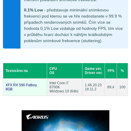
0.1% Low
- představuje minimální snímkovou
frekvenci pod kterou se ve hře nedostanete v 99.9 %
případech renderovaných snímků. Čím více se
hodnota 0,1% Low vzdaluje od hodnoty FPS, tím více
v průběhu hraní dochází k náhlým krátkodobým
poklesům snímkové frekvence (stuttering).
CPU
Game ver.
Testováno na
FPS
%
OS
Driver ver.
Intel Core i7
XFX RX 590 Fatboy
1.46.20.23
8700K
89,4
100
8GB
18.11.2
Windows 10 (64b)