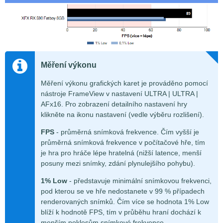
Měření výkonu
Měření výkonu grafických karet je prováděno pomocí
nástroje FrameView v nastavení ULTRA | ULTRA |
AFx16. Pro zobrazení detailního nastavení hry
klikněte na ikonu nastavení (vedle výběru rozlišení).
FPS
- průměrná snímková frekvence. Čím vyšší je
průměrná snímková frekvence v počítačové hře, tím
je hra pro hráče lépe hratelná (nižší latence, menší
posuny mezi snímky, zdání plynulejšího pohybu).
1% Low
- představuje minimální snímkovou frekvenci,
pod kterou se ve hře nedostanete v 99 % případech
renderovaných snímků. Čím více se hodnota 1% Low
blíží k hodnotě FPS, tím v průběhu hraní dochází k
menším poklesům snímkové frekvence.