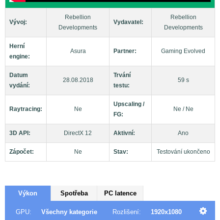
Rebellion
Rebellion
Vývoj:
Vydavatel:
Developments
Developments
Herní
Asura
Partner:
Gaming Evolved
engine:
Datum
Trvání
28.08.2018
59 s
vydání:
testu:
Upscaling /
Raytracing:
Ne
Ne / Ne
FG:
3D API:
DirectX 12
Aktivní:
Ano
Zápočet:
Ne
Stav:
Testování ukončeno
Výkon
Spotřeba
PC latence
GPU:
Všechny kategorie
Rozlišení:
1920x1080