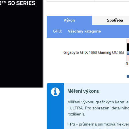
Výkon
Spotřeba
GPU:
Všechny kategorie
Měření výkonu
Měření výkonu grafických karet 
| ULTRA. Pro zobrazení detailního
rozlišení).
FPS
- průměrná snímková frekven