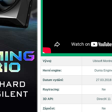
Vývoj:
Ubisoft Montr
Herní engine:
Dunia Engin
Datum vydání:
27.03.2018
Raytracing:
Ne
3D API:
DirectX 11
Zápočet:
Ne