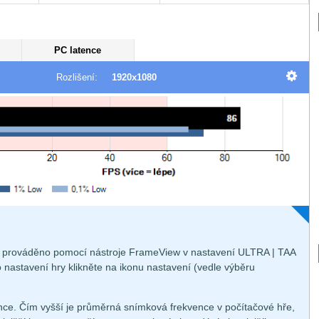
PC latence
Rozlišení:
1920x1080
je prováděno pomocí nástroje FrameView v nastavení ULTRA | TAA
 nastavení hry klikněte na ikonu nastavení (vedle výběru
ce. Čím vyšší je průměrná snímková frekvence v počítačové hře,