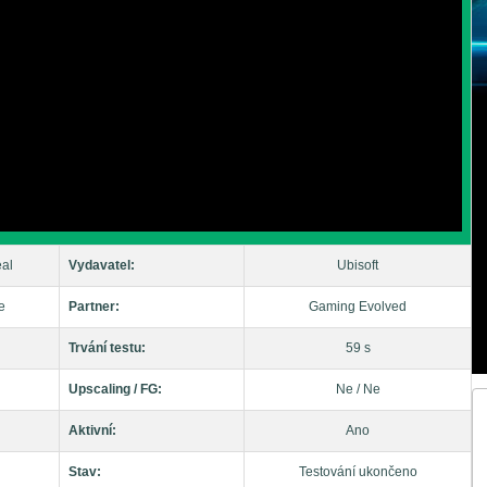
eal
Vydavatel:
Ubisoft
e
Partner:
Gaming Evolved
Trvání testu:
59 s
Upscaling / FG:
Ne / Ne
Aktivní:
Ano
Stav:
Testování ukončeno