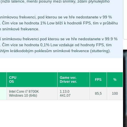
á (nižší latence, menší posuny mezi snímky, zdání plynulejšího
snímkovou frekvenci, pod kterou se ve hře nedostanete v 99 %
 Čím více se hodnota 1% Low blíží k hodnotě FPS, tím v průběhu
m snímkové frekvence.
í snímkovou frekvenci pod kterou se ve hře nedostanete v 99.9 %
 Čím více se hodnota 0,1% Low vzdaluje od hodnoty FPS, tím
áhlým krátkodobým poklesům snímkové frekvence (stuttering).
CPU
Game ver.
FPS
%
OS
Driver ver.
Intel Core i7 8700K
1.13.0
85,5
100
Windows 10 (64b)
441.07