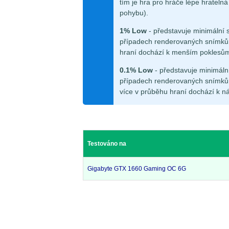
tím je hra pro hráče lépe hrateln
pohybu).
1% Low
- představuje minimální 
případech renderovaných snímků.
hraní dochází k menším poklesů
0.1% Low
- představuje minimáln
případech renderovaných snímků.
více v průběhu hraní dochází k n
Testováno na
Gigabyte GTX 1660 Gaming OC 6G