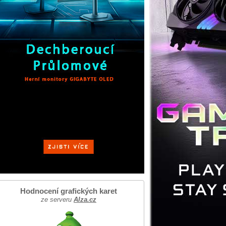
Hodnocení grafických karet
ze serveru
Alza.cz