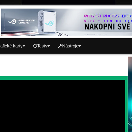
afické karty
Testy
Nástroje