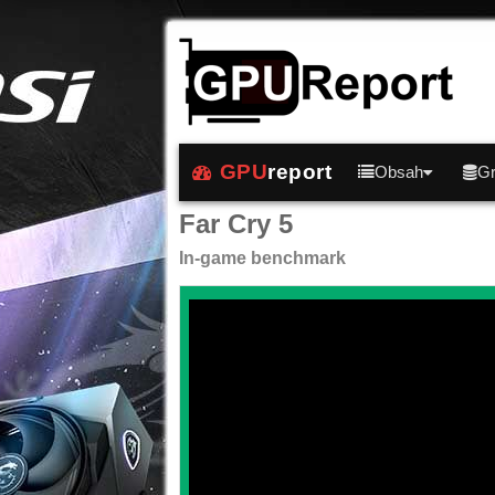
GPU
report
Obsah
Gr
Far Cry 5
In-game benchmark