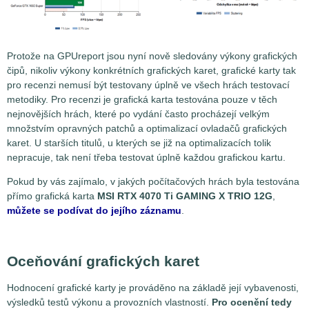
Protože na GPUreport jsou nyní nově sledovány výkony grafických
čipů, nikoliv výkony konkrétních grafických karet, grafické karty tak
pro recenzi nemusí být testovany úplně ve všech hrách testovací
metodiky. Pro recenzi je grafická karta testována pouze v těch
nejnovějších hrách, které po vydání často procházejí velkým
množstvím opravných patchů a optimalizací ovladačů grafických
karet. U starších titulů, u kterých se již na optimalizacích tolik
nepracuje, tak není třeba testovat úplně každou grafickou kartu.
Pokud by vás zajímalo, v jakých počítačových hrách byla testována
přímo grafická karta
MSI RTX 4070 Ti GAMING X TRIO 12G
,
můžete se podívat do jejího záznamu
.
Oceňování grafických karet
Hodnocení grafické karty je prováděno na základě její vybavenosti,
výsledků testů výkonu a provozních vlastností.
Pro ocenění tedy