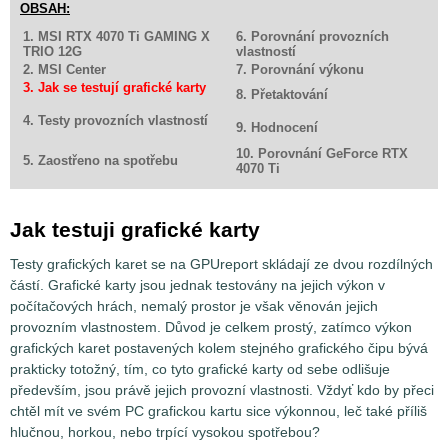
OBSAH:
1. MSI RTX 4070 Ti GAMING X
6. Porovnání provozních
TRIO 12G
vlastností
2. MSI Center
7. Porovnání výkonu
3. Jak se testují grafické karty
8. Přetaktování
4. Testy provozních vlastností
9. Hodnocení
10. Porovnání GeForce RTX
5. Zaostřeno na spotřebu
4070 Ti
Jak testuji grafické karty
Testy grafických karet se na GPUreport skládají ze dvou rozdílných
částí. Grafické karty jsou jednak testovány na jejich výkon v
počítačových hrách, nemalý prostor je však věnován jejich
provozním vlastnostem. Důvod je celkem prostý, zatímco výkon
grafických karet postavených kolem stejného grafického čipu bývá
prakticky totožný, tím, co tyto grafické karty od sebe odlišuje
především, jsou právě jejich provozní vlastnosti. Vždyť kdo by přeci
chtěl mít ve svém PC grafickou kartu sice výkonnou, leč také příliš
hlučnou, horkou, nebo trpící vysokou spotřebou?