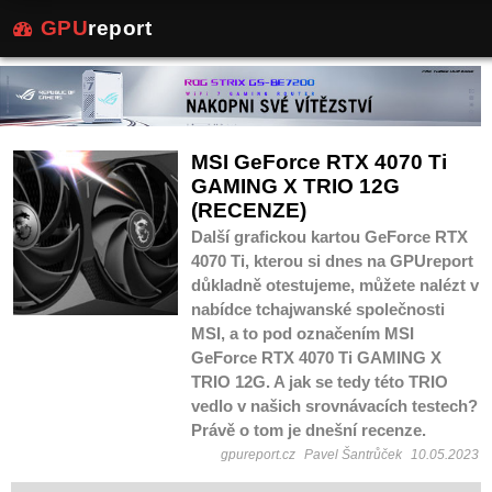
GPU
report
MSI GeForce RTX 4070 Ti
GAMING X TRIO 12G
(RECENZE)
Další grafickou kartou GeForce RTX
4070 Ti, kterou si dnes na GPUreport
důkladně otestujeme, můžete nalézt v
nabídce tchajwanské společnosti
MSI, a to pod označením MSI
GeForce RTX 4070 Ti GAMING X
TRIO 12G. A jak se tedy této TRIO
vedlo v našich srovnávacích testech?
Právě o tom je dnešní recenze.
gpureport.cz
Pavel Šantrůček
10.05.2023