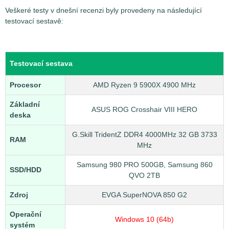
Veškeré testy v dnešní recenzi byly provedeny na následující
testovací sestavě:
Testovací sestava
Procesor
AMD Ryzen 9 5900X 4900 MHz
Základní
ASUS ROG Crosshair VIII HERO
deska
G.Skill TridentZ DDR4 4000MHz 32 GB 3733
RAM
MHz
Samsung 980 PRO 500GB, Samsung 860
SSD/HDD
QVO 2TB
Zdroj
EVGA SuperNOVA 850 G2
Operační
Windows 10 (64b)
systém