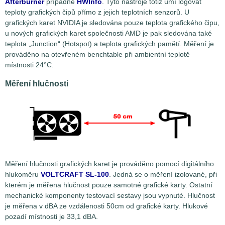
Afterburner
případně
HWInfo
. Tyto nástroje totiž umí logovat
teploty grafických čipů přímo z jejich teplotních senzorů. U
grafických karet NVIDIA je sledována pouze teplota grafického čipu,
u nových grafických karet společnosti AMD je pak sledována také
teplota „Junction“ (Hotspot) a teplota grafických pamětí. Měření je
prováděno na otevřeném benchtable při ambientní teplotě
místnosti 24°C.
Měření hlučnosti
Měření hlučnosti grafických karet je prováděno pomocí digitálního
hlukoměru
VOLTCRAFT SL-100
. Jedná se o měření izolované, při
kterém je měřena hlučnost pouze samotné grafické karty. Ostatní
mechanické komponenty testovací sestavy jsou vypnuté. Hlučnost
je měřena v dBA ze vzdálenosti 50cm od grafické karty. Hlukové
pozadí místnosti je 33,1 dBA.