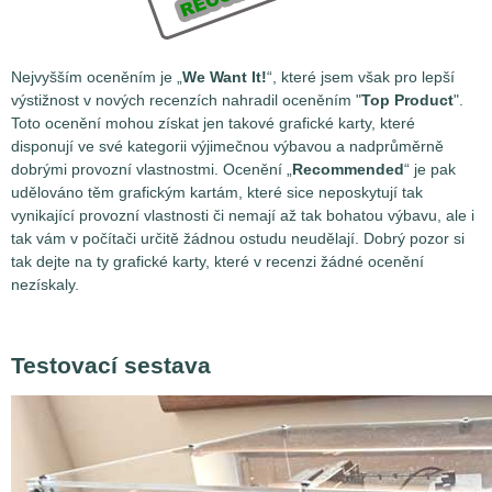
Nejvyšším oceněním je „
We Want It!
“, které jsem však pro lepší
výstižnost v nových recenzích nahradil oceněním "
Top Product
".
Toto ocenění mohou získat jen takové grafické karty, které
disponují ve své kategorii výjimečnou výbavou a nadprůměrně
dobrými provozní vlastnostmi. Ocenění „
Recommended
“ je pak
udělováno těm grafickým kartám, které sice neposkytují tak
vynikající provozní vlastnosti či nemají až tak bohatou výbavu, ale i
tak vám v počítači určitě žádnou ostudu neudělají. Dobrý pozor si
tak dejte na ty grafické karty, které v recenzi žádné ocenění
nezískaly.
Testovací sestava