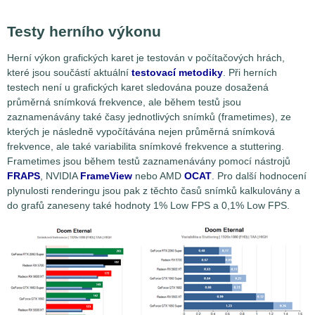
Testy herního výkonu
Herní výkon grafických karet je testován v počítačových hrách,
které jsou součástí aktuální
testovací metodiky
. Při herních
testech není u grafických karet sledována pouze dosažená
průměrná snímková frekvence, ale během testů jsou
zaznamenávány také časy jednotlivých snímků (frametimes), ze
kterých je následně vypočítávána nejen průměrná snímková
frekvence, ale také variabilita snímkové frekvence a stuttering.
Frametimes jsou během testů zaznamenávány pomocí nástrojů
FRAPS
, NVIDIA
FrameView
nebo AMD
OCAT
. Pro další hodnocení
plynulosti renderingu jsou pak z těchto časů snímků kalkulovány a
do grafů zaneseny také hodnoty 1% Low FPS a 0,1% Low FPS.