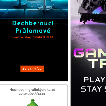
Hodnocení grafických karet
ze serveru
Alza.cz