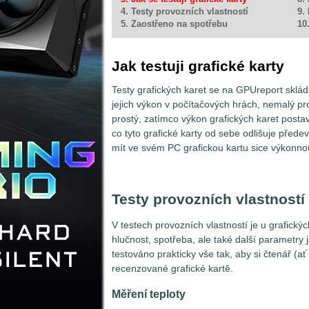
4. Testy provozních vlastností
9.
5. Zaostřeno na spotřebu
10
Jak testuji grafické karty
Testy grafických karet se na GPUreport skláda
jejich výkon v počítačových hrách, nemalý pr
prostý, zatímco výkon grafických karet posta
co tyto grafické karty od sebe odlišuje předev
mít ve svém PC grafickou kartu sice výkonnou
Testy provozních vlastností
V testech provozních vlastností je u grafickýc
hlučnost, spotřeba, ale také další parametry
testováno prakticky vše tak, aby si čtenář (ať 
recenzované grafické kartě.
Měření teploty