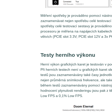
Měření spotřeby je prováděno pomocí nástroj
zaznamenávat nejen spotřebu celé testovací 
spotřeby celé testovací sestavy je prováděn
procesoru je měřena na napájecích kabelech
větvích (PCIE slot 3.3V, PCIE slot 12V a 3x 
Testy herního výkonu
Herní výkon grafických karet je testován v po
Při herních testech není u grafických kare
testů jsou zaznamenávány také časy jednotli
nejen průměrná snímková frekvence, ale také 
během testů zaznamenávány pomocí nástro
hodnocení plynulosti renderingu jsou pak z 
Low FPS a 0,1% Low FPS.