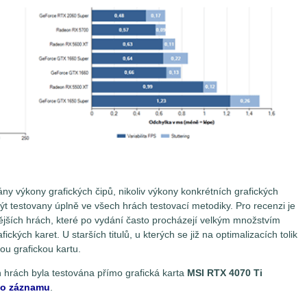
y výkony grafických čipů, nikoliv výkony konkrétních grafických
být testovany úplně ve všech hrách testovací metodiky. Pro recenzi je
ějších hrách, které po vydání často procházejí velkým množstvím
ckých karet. U starších titulů, u kterých se již na optimalizacích tolik
ou grafickou kartu.
 hrách byla testována přímo grafická karta
MSI RTX 4070 Ti
ího záznamu
.