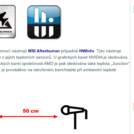
omocí nástrojů
MSI Afterburner
případně
HWInfo
. Tyto nástroje
o z jejich teplotních senzorů. U grafických karet NVIDIA je sledována
ických karet společnosti AMD je pak sledována také teplota „Junction“
í je prováděno na otevřeném benchtable při ambientní teplotě