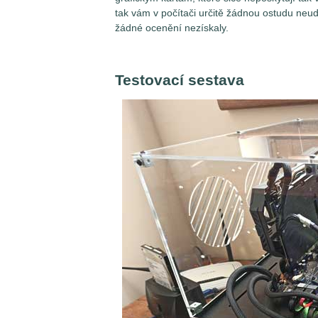
tak vám v počítači určitě žádnou ostudu neuděl
žádné ocenění nezískaly.
Testovací sestava