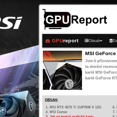
GPU
report
Obsah
Gr
MSI GeForce
Jste-li příznivce
ta dnešní recenz
kartě MSI GeForc
kartě GeForce RT
OBSAH:
1. MSI RTX 4070 Ti SUPRIM X 12G
6.
2. MSI Center
7.
3. Jak se testují grafické karty
8.