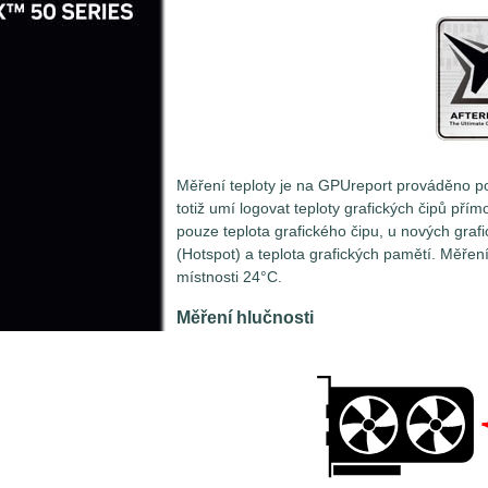
Měření teploty je na GPUreport prováděno p
totiž umí logovat teploty grafických čipů přím
pouze teplota grafického čipu, u nových graf
(Hotspot) a teplota grafických pamětí. Měřen
místnosti 24°C.
Měření hlučnosti