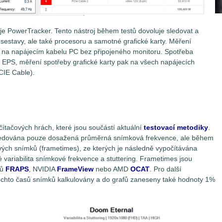
e PowerTracker. Tento nástroj během testů dovoluje sledovat a
sestavy, ale také procesoru a samotné grafické karty. Měření
o na napájecím kabelu PC bez připojeného monitoru. Spotřeba
 EPS, měření spotřeby grafické karty pak na všech napájecích
PCIE Cable).
čítačových hrách, které jsou součástí aktuální
testovací metodiky
.
t sledována pouze dosažená průměrná snímková frekvence, ale během
vých snímků (frametimes), ze kterých je následně vypočítávána
variabilita snímkové frekvence a stuttering. Frametimes jsou
jů
FRAPS
, NVIDIA
FrameView
nebo AMD
OCAT
. Pro další
těchto časů snímků kalkulovány a do grafů zaneseny také hodnoty 1%