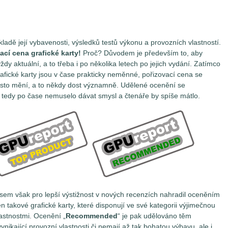
ladě její vybavenosti, výsledků testů výkonu a provozních vlastností.
ací cena grafické karty!
Proč? Důvodem je především to, aby
dy aktuální, a to třeba i po několika letech po jejich vydání. Zatímco
afické karty jsou v čase prakticky neměnné, pořizovací cena se
často mění, a to někdy dost významně. Udělené ocenění se
y tedy po čase nemuselo dávat smysl a čtenáře by spíše mátlo.
 jsem však pro lepší výstižnost v nových recenzích nahradil oceněním
n takové grafické karty, které disponují ve své kategorii výjimečnou
stnostmi. Ocenění „
Recommended
“ je pak udělováno těm
ynikající provozní vlastnosti či nemají až tak bohatou výbavu, ale i