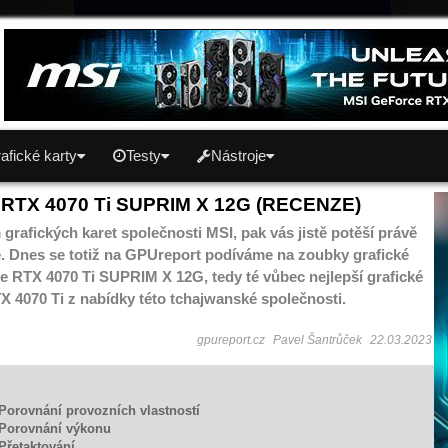
afické karty
Testy
Nástroje
 RTX 4070 Ti SUPRIM X 12G (RECENZE)
m grafických karet společnosti MSI, pak vás jistě potěší právě
e. Dnes se totiž na GPUreport podíváme na zoubky grafické
e RTX 4070 Ti SUPRIM X 12G, tedy té vůbec nejlepší grafické
X 4070 Ti z nabídky této tchajwanské společnosti.
gpureport.cz
Pavel Šantrůček
22.03.2023
 Porovnání provozních vlastností
 Porovnání výkonu
 Přetaktování