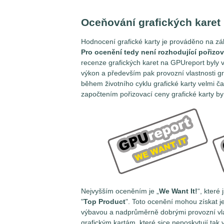
Oceňování grafických karet
Hodnocení grafické karty je prováděno na zák
Pro ocenění tedy není rozhodující pořizov
recenze grafických karet na GPUreport byly vž
výkon a především pak provozní vlastnosti gr
během životního cyklu grafické karty velmi 
započtením pořizovací ceny grafické karty b
Nejvyšším oceněním je „
We Want It!
“, které
"
Top Product
". Toto ocenění mohou získat je
výbavou a nadprůměrně dobrými provozní vla
grafickým kartám, které sice neposkytují tak v