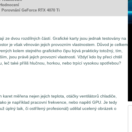
 Hodnocení
. Porovnání GeForce RTX 4070 Ti
jí ze dvou rozdílných částí. Grafické karty jsou jednak testovány na
ostor je však věnován jejich provozním vlastnostem. Důvod je celkem
vených kolem stejného grafického čipu bývá prakticky totožný, tím,
ším, jsou právě jejich provozní vlastnosti. Vždyť kdo by přeci chtěl
, leč také příliš hlučnou, horkou, nebo trpící vysokou spotřebou?
h karet měřena nejen jejich teplota, otáčky ventilátorů chladiče,
 jako je například pracovní frekvence, nebo napětí GPU. Je tedy
už úplný laik, či ostřílený profesionál) udělal ucelený obrázek o