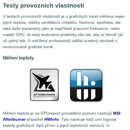
Testy provozních vlastností
V testech provozních vlastností je u grafických karet měřena nejen
jejich teplota, otáčky ventilátorů chladiče, hlučnost, spotřeba, ale
také další parametry jako je například pracovní frekvence, nebo
napětí GPU. Je tedy testováno prakticky vše tak, aby si čtenář (ať
už úplný laik, či ostřílený profesionál) udělal ucelený obrázek o
recenzované grafické kartě.
Měření teploty
Měření teploty je na GPUreport prováděno pomocí nástrojů
MSI
Afterburner
případně
HWInfo
. Tyto nástroje totiž umí logovat
teploty grafických čipů přímo z jejich teplotních senzorů. U