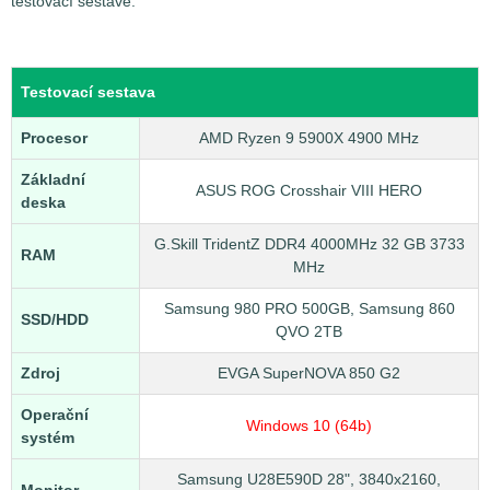
testovací sestavě:
Testovací sestava
Procesor
AMD Ryzen 9 5900X 4900 MHz
Základní
ASUS ROG Crosshair VIII HERO
deska
G.Skill TridentZ DDR4 4000MHz 32 GB 3733
RAM
MHz
Samsung 980 PRO 500GB, Samsung 860
SSD/HDD
QVO 2TB
Zdroj
EVGA SuperNOVA 850 G2
Operační
Windows 10 (64b)
systém
Samsung U28E590D 28", 3840x2160,