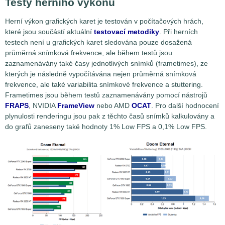
Testy herního výkonu
Herní výkon grafických karet je testován v počítačových hrách,
které jsou součástí aktuální
testovací metodiky
. Při herních
testech není u grafických karet sledována pouze dosažená
průměrná snímková frekvence, ale během testů jsou
zaznamenávány také časy jednotlivých snímků (frametimes), ze
kterých je následně vypočítávána nejen průměrná snímková
frekvence, ale také variabilita snímkové frekvence a stuttering.
Frametimes jsou během testů zaznamenávány pomocí nástrojů
FRAPS
, NVIDIA
FrameView
nebo AMD
OCAT
. Pro další hodnocení
plynulosti renderingu jsou pak z těchto časů snímků kalkulovány a
do grafů zaneseny také hodnoty 1% Low FPS a 0,1% Low FPS.