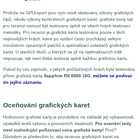
Protože na GPUreport jsou nyní nově sledovány výkony grafických
čipů, nikoliv výkony konkrétních grafických karet, grafické karty tak
pro recenzi nemusí být testovany úplně ve všech hrách testovací
metodiky. Pro recenzi je grafická karta testována pouze v těch
nejnovějších hrách, které po vydání často procházejí velkým
množstvím opravných patchů a optimalizací ovladačů grafických
karet. U starších titulů, u kterých se již na optimalizacích tolik
nepracuje, tak není třeba testovat úplně každou grafickou kartu.
Pokud by vás zajímalo, v jakých počítačových hrách byla testována
přímo grafická karta
Sapphire RX 6800 16G
,
můžete se podívat
do jejího záznamu
.
Oceňování grafických karet
Hodnocení grafické karty je prováděno na základě její vybavenosti,
výsledků testů výkonu a provozních vlastností.
Pro ocenění tedy
není rozhodující pořizovací cena grafické karty!
Proč?
Důvodem je především to, aby recenze grafických karet na