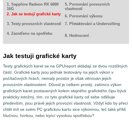
1. Sapphire Radeon RX 6800
5. Porovnání provozních
16G
vlastností
2. Jak se testují grafické karty
6. Porovnání výkonu
3. Testy provozních vlastností
7. Přetaktování a Undervolting
4. Zaostřeno na spotřebu
8. Hodnocení
Jak testuji grafické karty
Testy grafických karet se na GPUreport skládají ze dvou rozdílných
částí. Grafické karty jsou jednak testovány na jejich výkon v
počítačových hrách, nemalý prostor je však věnován jejich
provozním vlastnostem. Důvod je celkem prostý, zatímco výkon
grafických karet postavených kolem stejného grafického čipu bývá
prakticky totožný, tím, co tyto grafické karty od sebe odlišuje
především, jsou právě jejich provozní vlastnosti. Vždyť kdo by přeci
chtěl mít ve svém PC grafickou kartu sice výkonnou, leč také příliš
hlučnou, horkou, nebo trpící vysokou spotřebou?