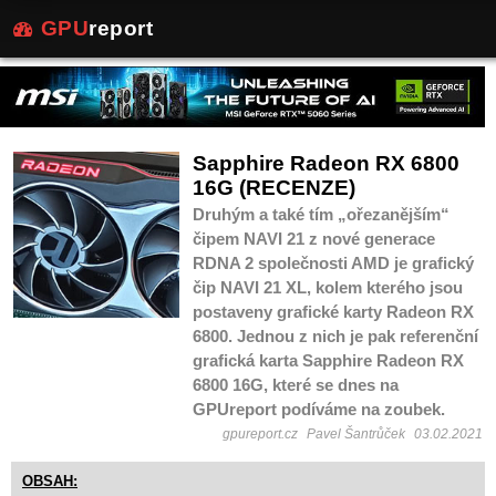
GPU
report
Sapphire Radeon RX 6800
16G (RECENZE)
Druhým a také tím „ořezanějším“
čipem NAVI 21 z nové generace
RDNA 2 společnosti AMD je grafický
čip NAVI 21 XL, kolem kterého jsou
postaveny grafické karty Radeon RX
6800. Jednou z nich je pak referenční
grafická karta Sapphire Radeon RX
6800 16G, které se dnes na
GPUreport podíváme na zoubek.
gpureport.cz
Pavel Šantrůček
03.02.2021
OBSAH: