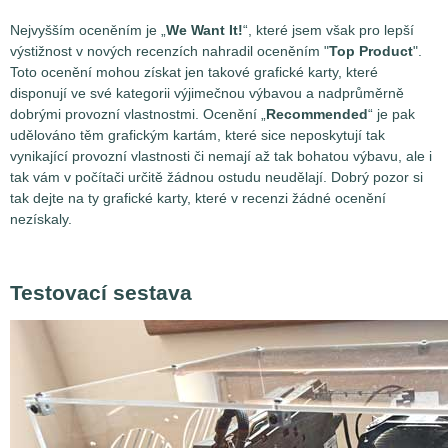
Nejvyšším oceněním je „
We Want It!
“, které jsem však pro lepší
výstižnost v nových recenzích nahradil oceněním "
Top Product
".
Toto ocenění mohou získat jen takové grafické karty, které
disponují ve své kategorii výjimečnou výbavou a nadprůměrně
dobrými provozní vlastnostmi. Ocenění „
Recommended
“ je pak
udělováno těm grafickým kartám, které sice neposkytují tak
vynikající provozní vlastnosti či nemají až tak bohatou výbavu, ale i
tak vám v počítači určitě žádnou ostudu neudělají. Dobrý pozor si
tak dejte na ty grafické karty, které v recenzi žádné ocenění
nezískaly.
Testovací sestava