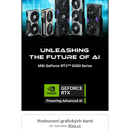
Hodnocení grafických karet
ze serveru
Alza.cz