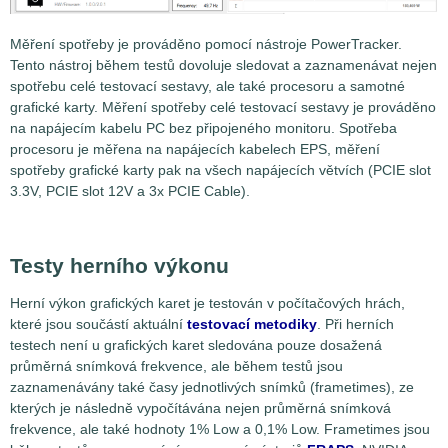
Měření spotřeby je prováděno pomocí nástroje PowerTracker.
Tento nástroj během testů dovoluje sledovat a zaznamenávat nejen
spotřebu celé testovací sestavy, ale také procesoru a samotné
grafické karty. Měření spotřeby celé testovací sestavy je prováděno
na napájecím kabelu PC bez připojeného monitoru. Spotřeba
procesoru je měřena na napájecích kabelech EPS, měření
spotřeby grafické karty pak na všech napájecích větvích (PCIE slot
3.3V, PCIE slot 12V a 3x PCIE Cable).
Testy herního výkonu
Herní výkon grafických karet je testován v počítačových hrách,
které jsou součástí aktuální
testovací metodiky
. Při herních
testech není u grafických karet sledována pouze dosažená
průměrná snímková frekvence, ale během testů jsou
zaznamenávány také časy jednotlivých snímků (frametimes), ze
kterých je následně vypočítávána nejen průměrná snímková
frekvence, ale také hodnoty 1% Low a 0,1% Low. Frametimes jsou