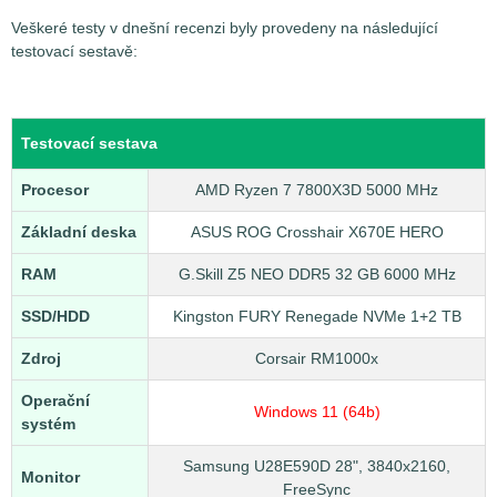
Veškeré testy v dnešní recenzi byly provedeny na následující
testovací sestavě:
Testovací sestava
Procesor
AMD Ryzen 7 7800X3D 5000 MHz
Základní deska
ASUS ROG Crosshair X670E HERO
RAM
G.Skill Z5 NEO DDR5 32 GB 6000 MHz
SSD/HDD
Kingston FURY Renegade NVMe 1+2 TB
Zdroj
Corsair RM1000x
Operační
Windows 11 (64b)
systém
Samsung U28E590D 28", 3840x2160,
Monitor
FreeSync