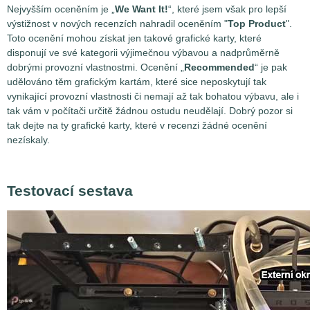
Nejvyšším oceněním je „
We Want It!
“, které jsem však pro lepší
výstižnost v nových recenzích nahradil oceněním "
Top Product
".
Toto ocenění mohou získat jen takové grafické karty, které
disponují ve své kategorii výjimečnou výbavou a nadprůměrně
dobrými provozní vlastnostmi. Ocenění „
Recommended
“ je pak
udělováno těm grafickým kartám, které sice neposkytují tak
vynikající provozní vlastnosti či nemají až tak bohatou výbavu, ale i
tak vám v počítači určitě žádnou ostudu neudělají. Dobrý pozor si
tak dejte na ty grafické karty, které v recenzi žádné ocenění
nezískaly.
Testovací sestava