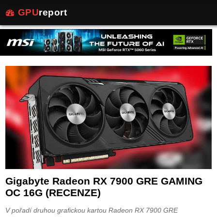
GPU
report
Gigabyte Radeon RX 7900 GRE GAMING
OC 16G (RECENZE)
V pořadí druhou grafickou kartou Radeon RX 7900 GRE