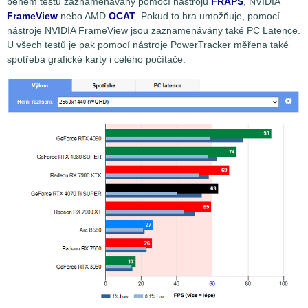
během testů zaznamenávány pomocí nástrojů
FRAPS
, NVIDIA
FrameView
nebo AMD
OCAT
. Pokud to hra umožňuje, pomocí
nástroje NVIDIA FrameView jsou zaznamenávány také PC Latence.
U všech testů je pak pomocí nástroje PowerTracker měřena také
spotřeba grafické karty i celého počítače.