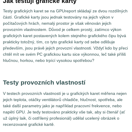
Jak testuji grafické karty
Testy grafických karet se na GPUreport skládají ze dvou rozdílných
částí. Grafické karty jsou jednak testovány na jejich výkon v
počítačových hrách, nemalý prostor je však věnován jejich
provozním vlastnostem. Důvod je celkem prostý, zatímco výkon
grafických karet postavených kolem stejného grafického čipu bývá
prakticky totožný, tím, co tyto grafické karty od sebe odlišuje
především, jsou právě jejich provozní vlastnosti. Vždyť kdo by přeci
chtěl mít ve svém PC grafickou kartu sice výkonnou, leč také příliš
hlučnou, horkou, nebo trpící vysokou spotřebou?
Testy provozních vlastností
V testech provozních vlastností je u grafických karet měřena nejen
jejich teplota, otáčky ventilátorů chladiče, hlučnost, spotřeba, ale
také další parametry jako je například pracovní frekvence, nebo
napětí GPU. Je tedy testováno prakticky vše tak, aby si čtenář (ať
už úplný laik, či ostřílený profesionál) udělal ucelený obrázek o
recenzované grafické kartě.