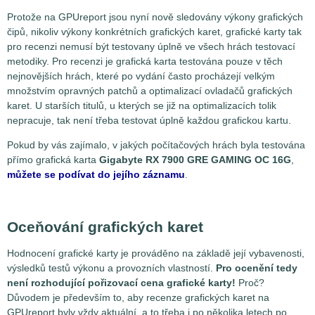
Protože na GPUreport jsou nyní nově sledovány výkony grafických
čipů, nikoliv výkony konkrétních grafických karet, grafické karty tak
pro recenzi nemusí být testovany úplně ve všech hrách testovací
metodiky. Pro recenzi je grafická karta testována pouze v těch
nejnovějších hrách, které po vydání často procházejí velkým
množstvím opravných patchů a optimalizací ovladačů grafických
karet. U starších titulů, u kterých se již na optimalizacích tolik
nepracuje, tak není třeba testovat úplně každou grafickou kartu.
Pokud by vás zajímalo, v jakých počítačových hrách byla testována
přímo grafická karta
Gigabyte RX 7900 GRE GAMING OC 16G
,
můžete se podívat do jejího záznamu
.
Oceňování grafických karet
Hodnocení grafické karty je prováděno na základě její vybavenosti,
výsledků testů výkonu a provozních vlastností.
Pro ocenění tedy
není rozhodující pořizovací cena grafické karty!
Proč?
Důvodem je především to, aby recenze grafických karet na
GPUreport byly vždy aktuální, a to třeba i po několika letech po