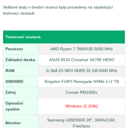
Veškeré testy v dnešní recenzi byly provedeny na následující
testovací sestavě:
Testovací sestava
Procesor
AMD Ryzen 7 7800X3D 5000 MHz
Základní deska
ASUS ROG Crosshair X670E HERO
RAM
G.Skill Z5 NEO DDR5 32 GB 6000 MHz
SSD/HDD
Kingston FURY Renegade NVMe 1+2 TB
Zdroj
Corsair RM1000x
Operační
Windows 11 (64b)
systém
Samsung U28E590D 28", 3840x2160,
Monitor
FreeSync