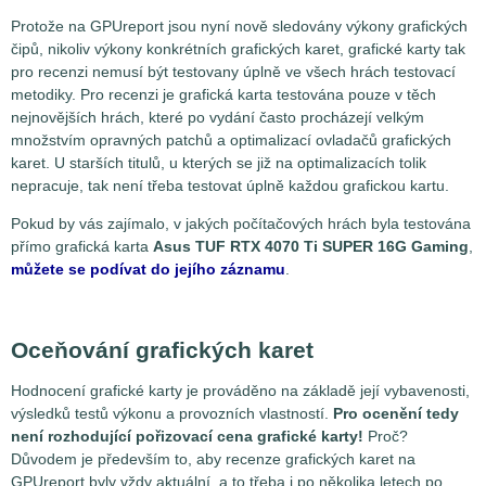
Protože na GPUreport jsou nyní nově sledovány výkony grafických
čipů, nikoliv výkony konkrétních grafických karet, grafické karty tak
pro recenzi nemusí být testovany úplně ve všech hrách testovací
metodiky. Pro recenzi je grafická karta testována pouze v těch
nejnovějších hrách, které po vydání často procházejí velkým
množstvím opravných patchů a optimalizací ovladačů grafických
karet. U starších titulů, u kterých se již na optimalizacích tolik
nepracuje, tak není třeba testovat úplně každou grafickou kartu.
Pokud by vás zajímalo, v jakých počítačových hrách byla testována
přímo grafická karta
Asus TUF RTX 4070 Ti SUPER 16G Gaming
,
můžete se podívat do jejího záznamu
.
Oceňování grafických karet
Hodnocení grafické karty je prováděno na základě její vybavenosti,
výsledků testů výkonu a provozních vlastností.
Pro ocenění tedy
není rozhodující pořizovací cena grafické karty!
Proč?
Důvodem je především to, aby recenze grafických karet na
GPUreport byly vždy aktuální, a to třeba i po několika letech po