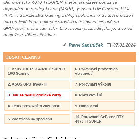
GeForce RTX 4070 Ti SUPER, kterou si můžete pořídit za
doporučenou prodejní cenu (MSRP), je Asus TUF GeForce RTX
4070 Ti SUPER 16G Gaming z dílny společnosti ASUS. A protože i
tato grafická karta nakonec skončila v testovací sestavě na
GPUreport, mohu vám tak v této recenzi prozradit jaká je, a co od
ní můžete vůbec očekávat.
Pavel Šantrůček
07.02.2024
OBSAH ČLÁNKU
1. Asus TUF RTX 4070 Ti SUPER
6. Porovnání provozních
16G Gaming
vlastností
2. ASUS GPU Tweak III
7. Porovnání výkonu
3. Jak se testují grafické karty
8. Přetaktování
4. Testy provozních vlastností
9. Hodnocení
10. Porovnání GeForce RTX
5. Zaostřeno na spotřebu
4070 Ti SUPER