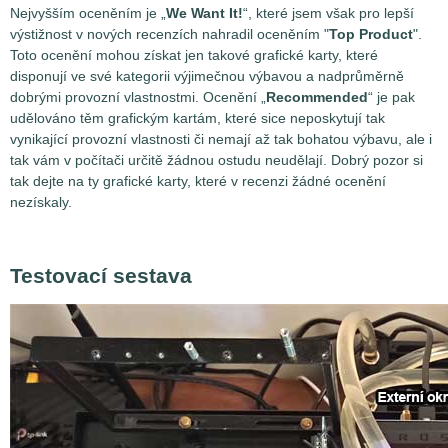
Nejvyšším oceněním je „
We Want It!
“, které jsem však pro lepší
výstižnost v nových recenzích nahradil oceněním "
Top Product
".
Toto ocenění mohou získat jen takové grafické karty, které
disponují ve své kategorii výjimečnou výbavou a nadprůměrně
dobrými provozní vlastnostmi. Ocenění „
Recommended
“ je pak
udělováno těm grafickým kartám, které sice neposkytují tak
vynikající provozní vlastnosti či nemají až tak bohatou výbavu, ale i
tak vám v počítači určitě žádnou ostudu neudělají. Dobrý pozor si
tak dejte na ty grafické karty, které v recenzi žádné ocenění
nezískaly.
Testovací sestava