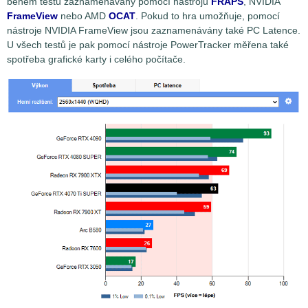
během testů zaznamenávány pomocí nástrojů
FRAPS
, NVIDIA
FrameView
nebo AMD
OCAT
. Pokud to hra umožňuje, pomocí
nástroje NVIDIA FrameView jsou zaznamenávány také PC Latence.
U všech testů je pak pomocí nástroje PowerTracker měřena také
spotřeba grafické karty i celého počítače.