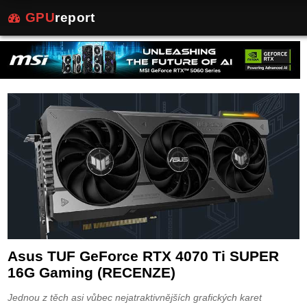
GPU
report
Asus TUF GeForce RTX 4070 Ti SUPER
16G Gaming (RECENZE)
Jednou z těch asi vůbec nejatraktivnějších grafických karet