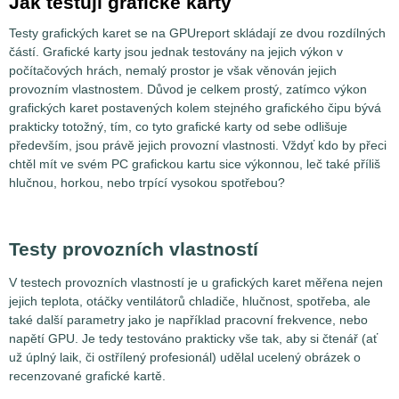
Jak testuji grafické karty
Testy grafických karet se na GPUreport skládají ze dvou rozdílných
částí. Grafické karty jsou jednak testovány na jejich výkon v
počítačových hrách, nemalý prostor je však věnován jejich
provozním vlastnostem. Důvod je celkem prostý, zatímco výkon
grafických karet postavených kolem stejného grafického čipu bývá
prakticky totožný, tím, co tyto grafické karty od sebe odlišuje
především, jsou právě jejich provozní vlastnosti. Vždyť kdo by přeci
chtěl mít ve svém PC grafickou kartu sice výkonnou, leč také příliš
hlučnou, horkou, nebo trpící vysokou spotřebou?
Testy provozních vlastností
V testech provozních vlastností je u grafických karet měřena nejen
jejich teplota, otáčky ventilátorů chladiče, hlučnost, spotřeba, ale
také další parametry jako je například pracovní frekvence, nebo
napětí GPU. Je tedy testováno prakticky vše tak, aby si čtenář (ať
už úplný laik, či ostřílený profesionál) udělal ucelený obrázek o
recenzované grafické kartě.