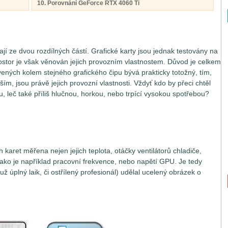
10. Porovnání GeForce RTX 4060 Ti
jí ze dvou rozdílných částí. Grafické karty jsou jednak testovány na
ostor je však věnován jejich provozním vlastnostem. Důvod je celkem
vených kolem stejného grafického čipu bývá prakticky totožný, tím,
ším, jsou právě jejich provozní vlastnosti. Vždyť kdo by přeci chtěl
, leč také příliš hlučnou, horkou, nebo trpící vysokou spotřebou?
h karet měřena nejen jejich teplota, otáčky ventilátorů chladiče,
 jako je například pracovní frekvence, nebo napětí GPU. Je tedy
už úplný laik, či ostřílený profesionál) udělal ucelený obrázek o