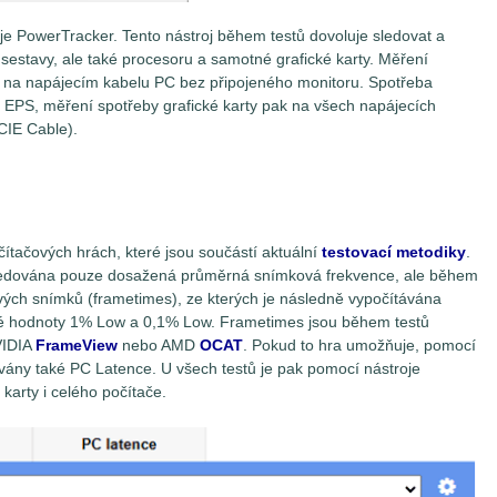
e PowerTracker. Tento nástroj během testů dovoluje sledovat a
sestavy, ale také procesoru a samotné grafické karty. Měření
o na napájecím kabelu PC bez připojeného monitoru. Spotřeba
 EPS, měření spotřeby grafické karty pak na všech napájecích
PCIE Cable).
čítačových hrách, které jsou součástí aktuální
testovací metodiky
.
t sledována pouze dosažená průměrná snímková frekvence, ale během
vých snímků (frametimes), ze kterých je následně vypočítávána
ké hodnoty 1% Low a 0,1% Low. Frametimes jsou během testů
VIDIA
FrameView
nebo AMD
OCAT
. Pokud to hra umožňuje, pomocí
ny také PC Latence. U všech testů je pak pomocí nástroje
karty i celého počítače.