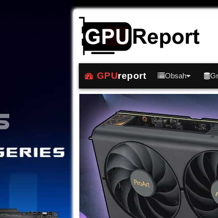
GPU
report
Obsah
Gr