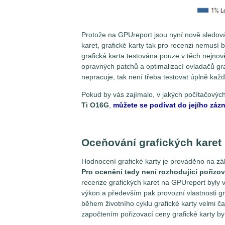
Protože na GPUreport jsou nyní nově sledován
karet, grafické karty tak pro recenzi nemusí 
grafická karta testována pouze v těch nejnov
opravných patchů a optimalizací ovladačů grafi
nepracuje, tak není třeba testovat úplně každ
Pokud by vás zajímalo, v jakých počítačových
Ti O16G
,
můžete se podívat do jejího zá
Oceňování grafických karet
Hodnocení grafické karty je prováděno na zák
Pro ocenění tedy není rozhodující pořizov
recenze grafických karet na GPUreport byly vž
výkon a především pak provozní vlastnosti gr
během životního cyklu grafické karty velmi 
započtením pořizovací ceny grafické karty b