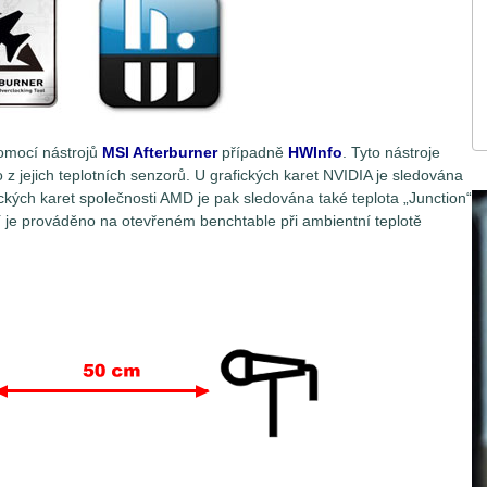
omocí nástrojů
MSI Afterburner
případně
HWInfo
. Tyto nástroje
o z jejich teplotních senzorů. U grafických karet NVIDIA je sledována
ických karet společnosti AMD je pak sledována také teplota „Junction“
í je prováděno na otevřeném benchtable při ambientní teplotě