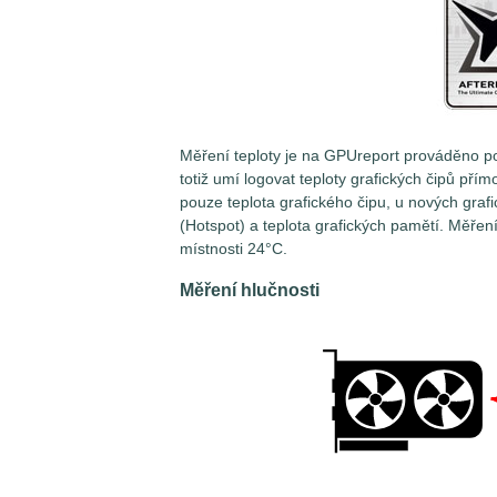
Měření teploty je na GPUreport prováděno p
totiž umí logovat teploty grafických čipů přím
pouze teplota grafického čipu, u nových graf
(Hotspot) a teplota grafických pamětí. Měřen
místnosti 24°C.
Měření hlučnosti