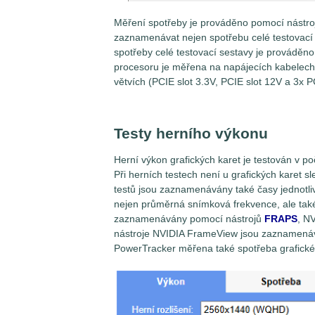
Měření spotřeby je prováděno pomocí nástroj
zaznamenávat nejen spotřebu celé testovací 
spotřeby celé testovací sestavy je prováděn
procesoru je měřena na napájecích kabelech
větvích (PCIE slot 3.3V, PCIE slot 12V a 3x 
Testy herního výkonu
Herní výkon grafických karet je testován v po
Při herních testech není u grafických kare
testů jsou zaznamenávány také časy jednotli
nejen průměrná snímková frekvence, ale ta
zaznamenávány pomocí nástrojů
FRAPS
, N
nástroje NVIDIA FrameView jsou zaznamenává
PowerTracker měřena také spotřeba grafické 