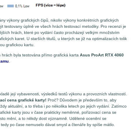
y výkony grafických čipů, nikoliv výkony konkrétních grafických
být testovany úplně ve všech hrách testovací metodiky. Pro recenzi je
ějších hrách, které po vydání často procházejí velkým množstvím
ckých karet. U starších titulů, u kterých se již na optimalizacích tolik
ou grafickou kartu.
 hrách byla testována přímo grafická karta
Asus ProArt RTX 4060
znamu
.
ladě její vybavenosti, výsledků testů výkonu a provozních vlastností.
ací cena grafické karty!
Proč? Důvodem je především to, aby
dy aktuální, a to třeba i po několika letech po jejich vydání. Zatímco
afické karty jsou v čase prakticky neměnné, pořizovací cena se
často mění, a to někdy dost významně. Udělené ocenění se
y tedy po čase nemuselo dávat smysl a čtenáře by spíše mátlo.