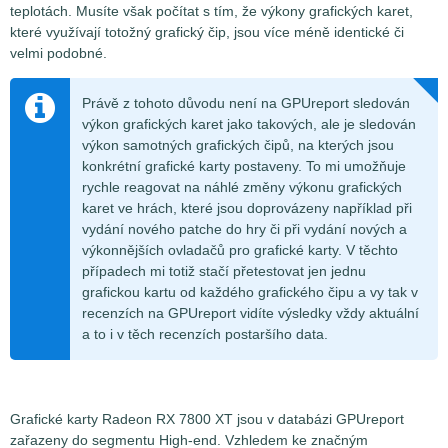
teplotách. Musíte však počítat s tím, že výkony grafických karet,
které využívají totožný grafický čip, jsou více méně identické či
velmi podobné.
Právě z tohoto důvodu není na GPUreport sledován
výkon grafických karet jako takových, ale je sledován
výkon samotných grafických čipů, na kterých jsou
konkrétní grafické karty postaveny. To mi umožňuje
rychle reagovat na náhlé změny výkonu grafických
karet ve hrách, které jsou doprovázeny například při
vydání nového patche do hry či při vydání nových a
výkonnějších ovladačů pro grafické karty. V těchto
případech mi totiž stačí přetestovat jen jednu
grafickou kartu od každého grafického čipu a vy tak v
recenzích na GPUreport vidíte výsledky vždy aktuální
a to i v těch recenzích postaršího data.
Grafické karty Radeon RX 7800 XT jsou v databázi GPUreport
zařazeny do segmentu High-end. Vzhledem ke značným