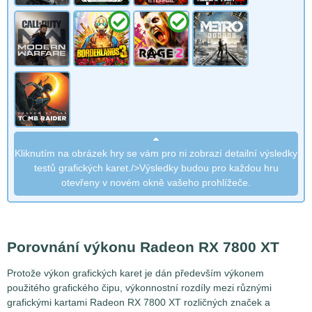
Kliknutím na obrázek hry se vám pro ni zobrazí detailní výsledky
testů grafických karet./>Výsledky budou pro každou hru
otevřeny v novém okně vašeho prohlížeče.
Porovnání výkonu Radeon RX 7800 XT
Protože výkon grafických karet je dán především výkonem
použitého grafického čipu, výkonnostní rozdíly mezi různými
grafickými kartami Radeon RX 7800 XT rozličných značek a