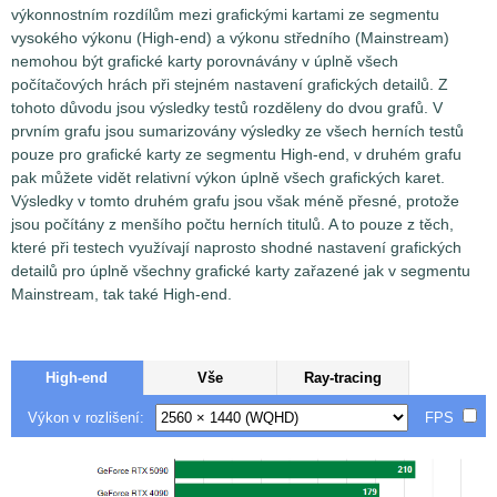
výkonnostním rozdílům mezi grafickými kartami ze segmentu
vysokého výkonu (High-end) a výkonu středního (Mainstream)
nemohou být grafické karty porovnávány v úplně všech
počítačových hrách při stejném nastavení grafických detailů. Z
tohoto důvodu jsou výsledky testů rozděleny do dvou grafů. V
prvním grafu jsou sumarizovány výsledky ze všech herních testů
pouze pro grafické karty ze segmentu High-end, v druhém grafu
pak můžete vidět relativní výkon úplně všech grafických karet.
Výsledky v tomto druhém grafu jsou však méně přesné, protože
jsou počítány z menšího počtu herních titulů. A to pouze z těch,
které při testech využívají naprosto shodné nastavení grafických
detailů pro úplně všechny grafické karty zařazené jak v segmentu
Mainstream, tak také High-end.
High-end
Vše
Ray-tracing
Výkon v rozlišení:
FPS