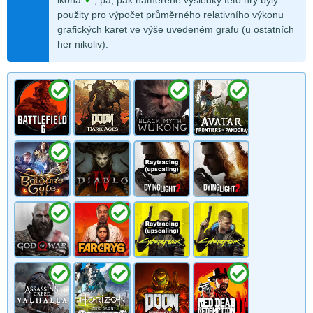
ikona
, pa, pak naměřené výsledky této hry byly
použity pro výpočet průměrného relativního výkonu
grafických karet ve výše uvedeném grafu (u ostatních
her nikoliv).