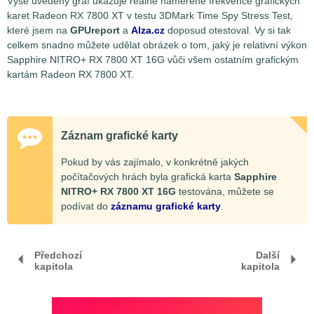
Výše uvedený graf ukazuje reálně naměřené frekvence grafických
karet Radeon RX 7800 XT v testu 3DMark Time Spy Stress Test,
které jsem na
GPUreport
a
Alza.cz
doposud otestoval. Vy si tak
celkem snadno můžete udělat obrázek o tom, jaký je relativní výkon
Sapphire NITRO+ RX 7800 XT 16G vůči všem ostatním grafickým
kartám Radeon RX 7800 XT.
Záznam grafické karty
Pokud by vás zajímalo, v konkrétně jakých
počítačových hrách byla grafická karta
Sapphire
NITRO+ RX 7800 XT 16G
testována, můžete se
podívat do
záznamu grafické karty
.
Předchozí
Další
kapitola
kapitola