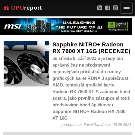
GPU
report
Sapphire NITRO+ Radeon
RX 7800 XT 16G (RECENZE)
Je středa 6. září 2023 a je tedy ten
správný čas na představení
nejnovějších přírůstků do rodiny
grafických karet RDNA 3 společnosti
AMD, tentokrát grafické karty
Radeon RX 7800 XT. A začneme hned
zostra, jako prvního zástupce si totiž
představíme hned špičkovou
Sapphire NITRO+ Radeon RX 7800
XT 16G
gpureport.cz
Pavel Šantrůček
06.09.2023