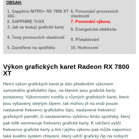
OBSAH:
1. Sapphire NITRO+ RX 7800 XT
6. Porovnání provozních
16G
vlastností
2. SAPPHIRE TriXX
7. Porovnání výkonu
3. Jak se testují grafické karty
8. Energetická efektivita
4. Testy provozních vlastností
9. Přetaktování
5. Zaostřeno na spotřebu
10. Hodnocení
Výkon grafických karet Radeon RX 7800
XT
Herní výkon grafických karet je dán především výkonem
samotného grafického čipu, na kterém jsou grafické karty
postaveny. Výkonnostní rozdíly u různých grafických karet, které
jsou vybaveny stejným čipem, tak mohou jít na vrub pouze
nastavené frekvenci grafického čipu, nastavené frekvencí
grafických pamětí, či nastavenému vyššímu limitu spotřeby, který
pak tolik neomezuje frekvenci grafické karty. K udržení vyšší
frekvence grafické karty a tím i jejího výkonu pak může napomoci
také kvalitní systém chlazení, který udrží grafický čip na nízkých