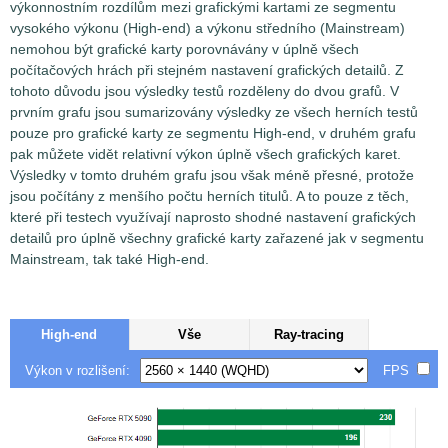
výkonnostním rozdílům mezi grafickými kartami ze segmentu
vysokého výkonu (High-end) a výkonu středního (Mainstream)
nemohou být grafické karty porovnávány v úplně všech
počítačových hrách při stejném nastavení grafických detailů. Z
tohoto důvodu jsou výsledky testů rozděleny do dvou grafů. V
prvním grafu jsou sumarizovány výsledky ze všech herních testů
pouze pro grafické karty ze segmentu High-end, v druhém grafu
pak můžete vidět relativní výkon úplně všech grafických karet.
Výsledky v tomto druhém grafu jsou však méně přesné, protože
jsou počítány z menšího počtu herních titulů. A to pouze z těch,
které při testech využívají naprosto shodné nastavení grafických
detailů pro úplně všechny grafické karty zařazené jak v segmentu
Mainstream, tak také High-end.
High-end
Vše
Ray-tracing
Výkon v rozlišení:
FPS