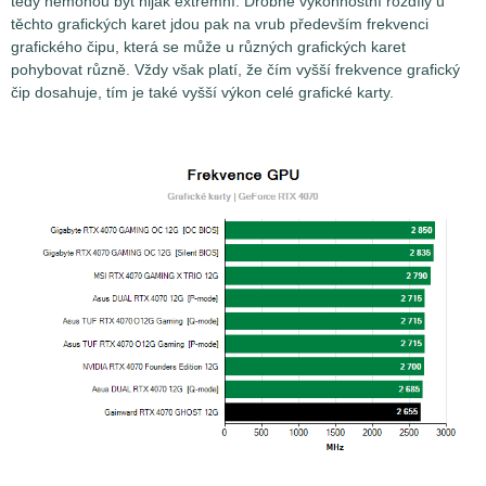
tedy nemohou být nijak extrémní. Drobné výkonnostní rozdíly u
těchto grafických karet jdou pak na vrub především frekvenci
grafického čipu, která se může u různých grafických karet
pohybovat různě. Vždy však platí, že čím vyšší frekvence grafický
čip dosahuje, tím je také vyšší výkon celé grafické karty.