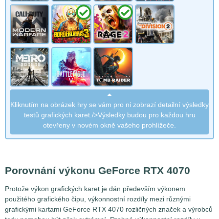
Kliknutím na obrázek hry se vám pro ni zobrazí detailní výsledky
testů grafických karet./>Výsledky budou pro každou hru
otevřeny v novém okně vašeho prohlížeče.
Porovnání výkonu GeForce RTX 4070
Protože výkon grafických karet je dán především výkonem
použitého grafického čipu, výkonnostní rozdíly mezi různými
grafickými kartami GeForce RTX 4070 rozličných značek a výrobců