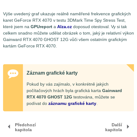
Výše uvedený graf ukazuje reálně naměřené frekvence grafických
karet GeForce RTX 4070 v testu 3DMark Time Spy Stress Test,
které jsem na
GPUreport
a
Alza.cz
doposud otestoval. Vy si tak
celkem snadno můžete udělat obrázek o tom, jaký je relativní výkon
Gainward RTX 4070 GHOST 12G vůči všem ostatním grafickým
kartám GeForce RTX 4070.
Záznam grafické karty
Pokud by vás zajímalo, v konkrétně jakých
počítačových hrách byla grafická karta
Gainward
RTX 4070 GHOST 12G
testována, můžete se
podívat do
záznamu grafické karty
.
Předchozí
Další
kapitola
kapitola