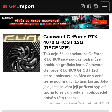
GPU
report
Gainward GeForce RTX
4070 GHOST 12G
(RECENZE)
Tou nejnižší cenovkou za GeForce
RTX 4070 se v současnosti může
pochlubit grafická karta Gainward
GeForce RTX 4070 GHOST 12G,
kterou naleznete na Alza.cz v ceně
těsně pod hranicí 15 tisíc korun. Jaká
je a jestli se vám její pořízení vyplatí,
tak na to se vám pokusím odpovědět
právě v této recenzi.
gpureport.cz
Pavel Šantrůček
26.04.2023