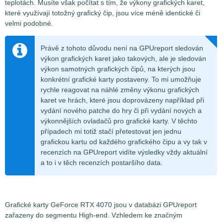
teplotách. Musíte však počítat s tím, že výkony grafických karet,
které využívají totožný grafický čip, jsou více méně identické či
velmi podobné.
Právě z tohoto důvodu není na GPUreport sledován
výkon grafických karet jako takových, ale je sledován
výkon samotných grafických čipů, na kterých jsou
konkrétní grafické karty postaveny. To mi umožňuje
rychle reagovat na náhlé změny výkonu grafických
karet ve hrách, které jsou doprovázeny například při
vydání nového patche do hry či při vydání nových a
výkonnějších ovladačů pro grafické karty. V těchto
případech mi totiž stačí přetestovat jen jednu
grafickou kartu od každého grafického čipu a vy tak v
recenzích na GPUreport vidíte výsledky vždy aktuální
a to i v těch recenzích postaršího data.
Grafické karty GeForce RTX 4070 jsou v databázi GPUreport
zařazeny do segmentu High-end. Vzhledem ke značným