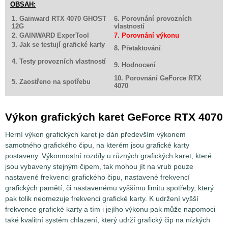
OBSAH:
1. Gainward RTX 4070 GHOST
6. Porovnání provozních
12G
vlastností
2. GAINWARD ExperTool
7. Porovnání výkonu
3. Jak se testují grafické karty
8. Přetaktování
4. Testy provozních vlastností
9. Hodnocení
10. Porovnání GeForce RTX
5. Zaostřeno na spotřebu
4070
Výkon grafických karet GeForce RTX 4070
Herní výkon grafických karet je dán především výkonem
samotného grafického čipu, na kterém jsou grafické karty
postaveny. Výkonnostní rozdíly u různých grafických karet, které
jsou vybaveny stejným čipem, tak mohou jít na vrub pouze
nastavené frekvenci grafického čipu, nastavené frekvencí
grafických pamětí, či nastavenému vyššímu limitu spotřeby, který
pak tolik neomezuje frekvenci grafické karty. K udržení vyšší
frekvence grafické karty a tím i jejího výkonu pak může napomoci
také kvalitní systém chlazení, který udrží grafický čip na nízkých