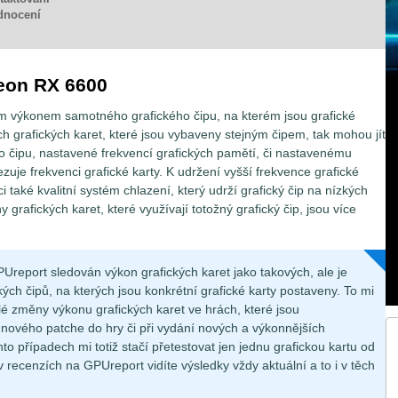
dnocení
eon RX 6600
ím výkonem samotného grafického čipu, na kterém jsou grafické
ch grafických karet, které jsou vybaveny stejným čipem, tak mohou jít
o čipu, nastavené frekvencí grafických pamětí, či nastavenému
zuje frekvenci grafické karty. K udržení vyšší frekvence grafické
 také kvalitní systém chlazení, který udrží grafický čip na nízkých
 grafických karet, které využívají totožný grafický čip, jsou více
Ureport sledován výkon grafických karet jako takových, ale je
ch čipů, na kterých jsou konkrétní grafické karty postaveny. To mi
é změny výkonu grafických karet ve hrách, které jsou
 nového patche do hry či při vydání nových a výkonnějších
hto případech mi totiž stačí přetestovat jen jednu grafickou kartu od
v recenzích na GPUreport vidíte výsledky vždy aktuální a to i v těch