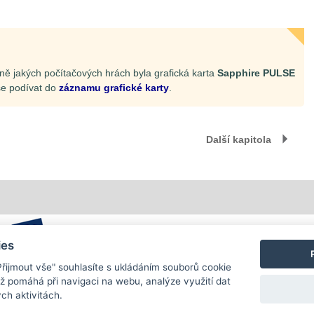
ně jakých počítačových hrách byla grafická karta
Sapphire PULSE
se podívat do
záznamu grafické karty
.
Další kapitola
ies
"Přijmout vše" souhlasíte s ukládáním souborů cookie
ož pomáhá při navigaci na webu, analýze využití dat
ch aktivitách.
Copyright (c) 2026 InfoTrade Powered by ASP.NET & MS SQL Server