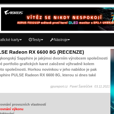
afické karty
Testy
Nástroje
LSE Radeon RX 6600 8G (RECENZE)
ongkongský Sapphire je jakýmsi dvorním výrobcem společnosti
é portfolio grafických karet založené výhradně kolem
éto společnosti. Horkou novinkou v jeho nabídce je pak
apphire PULSE Radeon RX 6600 8G, kterou si dnes také
gpureport.cz
Pavel Šantrůček
03.11.2021
rovnání provozních vlastností
rovnání výkonu
etaktování