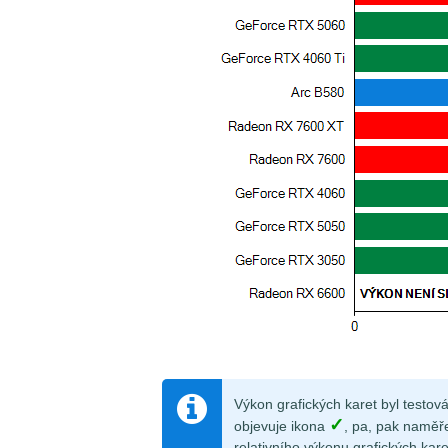
Výkon grafických karet byl testov
✓
objevuje ikona
, pa, pak naměř
relativního výkonu grafických kare