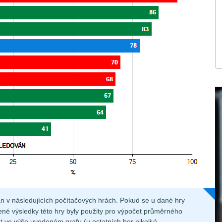
án v následujících počítačových hrách. Pokud se u dané hry
ené výsledky této hry byly použity pro výpočet průměrného
t ve výše uvedeném grafu (u ostatních her nikoliv).