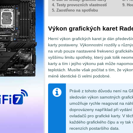
4. Testy provozních vlastností
9. Ho
5. Zaostřeno na spotřebu
Výkon grafických karet Rad
Herní výkon grafických karet je dán předevš
karty postaveny. Výkonnostní rozdíly u různý
na vrub pouze nastavené frekvenci grafickéh
vyššímu limitu spotřeby, který pak tolik neome
karty a tím i jejího výkonu pak může napomoci
teplotách. Musíte však počítat s tím, že výkony
méně identické či velmi podobné.
Právě z tohoto důvodu není na GP
sledován výkon samotných grafický
umožňuje rychle reagovat na náhl
doprovázeny například při vydání
ovladačů pro grafické karty. V těc
každého grafického čipu a vy tak 
recenzích postaršího data.