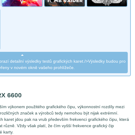
razí detailní výsledky testů grafických karet./>Výsledky budou pro
vřeny v novém okně vašeho prohlížeče.
RX 6600
vším výkonem použitého grafického čipu, výkonnostní rozdíly mezi
rozličných značek a výrobců tedy nemohou být nijak extrémní.
ch karet jdou pak na vrub především frekvenci grafického čipu, která
 různě. Vždy však platí, že čím vyšší frekvence grafický čip
é karty.