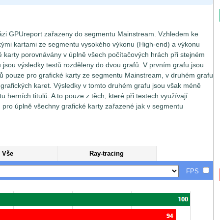
bázi GPUreport zařazeny do segmentu Mainstream. Vzhledem ke
kými kartami ze segmentu vysokého výkonu (High-end) a výkonu
 karty porovnávány v úplně všech počítačových hrách při stejném
u jsou výsledky testů rozděleny do dvou grafů. V prvním grafu jsou
tů pouze pro grafické karty ze segmentu Mainstream, v druhém grafu
 grafických karet. Výsledky v tomto druhém grafu jsou však méně
herních titulů. A to pouze z těch, které při testech využívají
ů pro úplně všechny grafické karty zařazené jak v segmentu
Vše
Ray-tracing
FPS