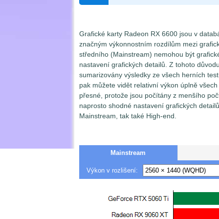
Grafické karty Radeon RX 6600 jsou v data
značným výkonnostním rozdílům mezi grafic
středního (Mainstream) nemohou být grafické
nastavení grafických detailů. Z tohoto důvod
sumarizovány výsledky ze všech herních tes
pak můžete vidět relativní výkon úplně všech
přesné, protože jsou počítány z menšího počtu 
naprosto shodné nastavení grafických detail
Mainstream, tak také High-end.
Mainstream
Výkon v rozlišení: