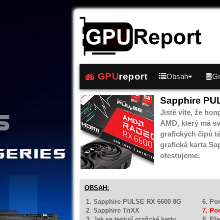
GPU
report
Obsah
Gr
Sapphire PU
Jistě víte, že h
AMD, který má sv
grafických čipů t
grafická karta S
otestujeme.
OBSAH:
1. Sapphire PULSE RX 6600 8G
6. Po
2. Sapphire TriXX
7. Po
3. Jak se testují grafické karty
8. Př