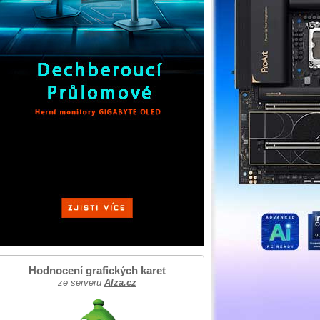
Hodnocení grafických karet
ze serveru
Alza.cz