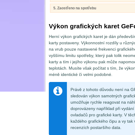
5. Zaostřeno na spotřebu
Výkon grafických karet Ge
Herní výkon grafických karet je dán předevš
karty postaveny. Výkonnostní rozdíly u různý
na vrub pouze nastavené frekvenci grafickéh
vyššímu limitu spotřeby, který pak tolik neome
karty a tím i jejího výkonu pak může napomoci
teplotách. Musíte však počítat s tím, že výkony
méně identické či velmi podobné.
Právě z tohoto důvodu není na GP
sledován výkon samotných grafický
umožňuje rychle reagovat na náhl
doprovázeny například při vydání
ovladačů pro grafické karty. V těc
každého grafického čipu a vy tak 
recenzích postaršího data.