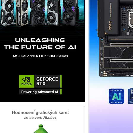
Hodnocení grafických karet
ze serveru
Alza.cz