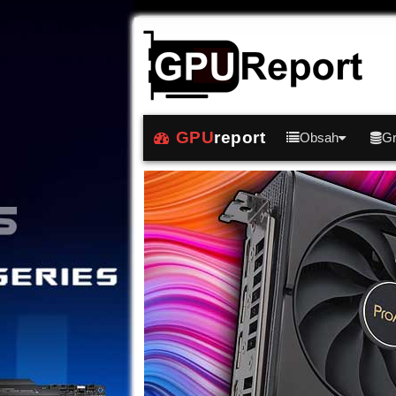
GPU
report
Obsah
Gr