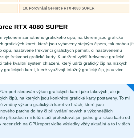
10. Porovnání GeForce RTX 4080 SUPER
Force RTX 4080 SUPER
ím výkonem samotného grafického čipu, na kterém jsou grafické
ch grafických karet, které jsou vybaveny stejným čipem, tak mohou jít
o čipu, nastavené frekvencí grafických pamětí, či nastavenému
zuje frekvenci grafické karty. K udržení vyšší frekvence grafické
 také kvalitní systém chlazení, který udrží grafický čip na nízkých
 grafických karet, které využívají totožný grafický čip, jsou více
Ureport sledován výkon grafických karet jako takových, ale je
ch čipů, na kterých jsou konkrétní grafické karty postaveny. To mi
é změny výkonu grafických karet ve hrách, které jsou
 nového patche do hry či při vydání nových a výkonnějších
hto případech mi totiž stačí přetestovat jen jednu grafickou kartu od
v recenzích na GPUreport vidíte výsledky vždy aktuální a to i v těch