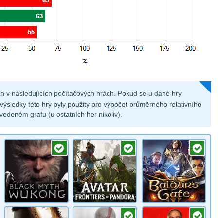
án v následujících počítačových hrách. Pokud se u dané hry
ýsledky této hry byly použity pro výpočet průměrného relativního
vedeném grafu (u ostatních her nikoliv).