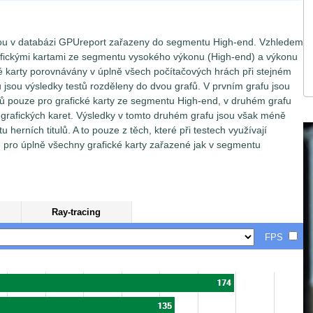
ou v databázi GPUreport zařazeny do segmentu High-end. Vzhledem
fickými kartami ze segmentu vysokého výkonu (High-end) a výkonu
 karty porovnávány v úplně všech počítačových hrách při stejném
u jsou výsledky testů rozděleny do dvou grafů. V prvním grafu jsou
ů pouze pro grafické karty ze segmentu High-end, v druhém grafu
 grafických karet. Výsledky v tomto druhém grafu jsou však méně
herních titulů. A to pouze z těch, které při testech využívají
ů pro úplně všechny grafické karty zařazené jak v segmentu
Ray-tracing
FPS