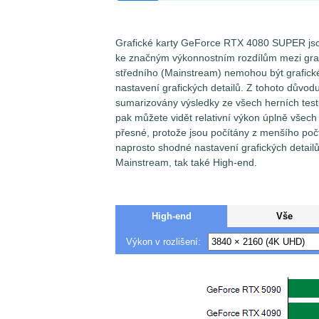
Grafické karty GeForce RTX 4080 SUPER js
ke značným výkonnostním rozdílům mezi gra
středního (Mainstream) nemohou být grafické
nastavení grafických detailů. Z tohoto důvod
sumarizovány výsledky ze všech herních test
pak můžete vidět relativní výkon úplně všech
přesné, protože jsou počítány z menšího počtu 
naprosto shodné nastavení grafických detail
Mainstream, tak také High-end.
High-end
Vše
Výkon v rozlišení: