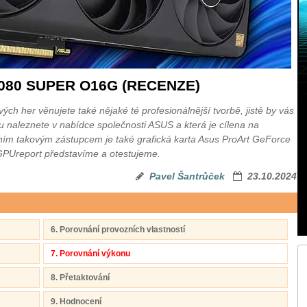
4080 SUPER O16G (RECENZE)
ch her věnujete také nějaké té profesionálnější tvorbě, jistě by vás
u naleznete v nabídce společnosti ASUS a která je cílena na
ním takovým zástupcem je také grafická karta Asus ProArt GeForce
PUreport představíme a otestujeme.
Pavel Šantrůček
23.10.2024
6. Porovnání provozních vlastností
7. Porovnání výkonu
8. Přetaktování
9. Hodnocení