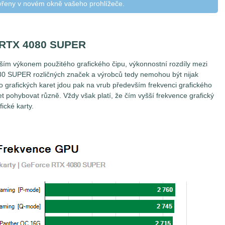
vřeny v novém okně vašeho prohlížeče.
 RTX 4080 SUPER
vším výkonem použitého grafického čipu, výkonnostní rozdíly mezi
80 SUPER rozličných značek a výrobců tedy nemohou být nijak
o grafických karet jdou pak na vrub především frekvenci grafického
et pohybovat různě. Vždy však platí, že čím vyšší frekvence grafický
fické karty.