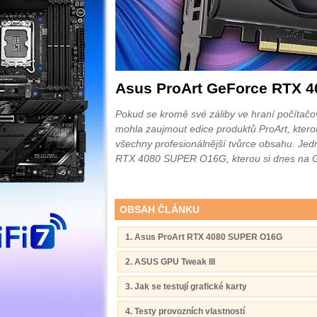
Asus ProArt GeForce RTX 
Pokud se kromě své záliby ve hraní počítačový
mohla zaujmout edice produktů ProArt, ktero
všechny profesionálnější tvůrce obsahu. Jed
RTX 4080 SUPER O16G, kterou si dnes na G
OBSAH ČLÁNKU
1. Asus ProArt RTX 4080 SUPER O16G
2. ASUS GPU Tweak III
3. Jak se testují grafické karty
4. Testy provozních vlastností