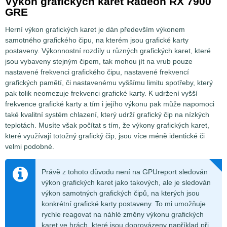
Výkon grafických karet Radeon RX 7900
GRE
Herní výkon grafických karet je dán především výkonem
samotného grafického čipu, na kterém jsou grafické karty
postaveny. Výkonnostní rozdíly u různých grafických karet, které
jsou vybaveny stejným čipem, tak mohou jít na vrub pouze
nastavené frekvenci grafického čipu, nastavené frekvencí
grafických pamětí, či nastavenému vyššímu limitu spotřeby, který
pak tolik neomezuje frekvenci grafické karty. K udržení vyšší
frekvence grafické karty a tím i jejího výkonu pak může napomoci
také kvalitní systém chlazení, který udrží grafický čip na nízkých
teplotách. Musíte však počítat s tím, že výkony grafických karet,
které využívají totožný grafický čip, jsou více méně identické či
velmi podobné.
Právě z tohoto důvodu není na GPUreport sledován
výkon grafických karet jako takových, ale je sledován
výkon samotných grafických čipů, na kterých jsou
konkrétní grafické karty postaveny. To mi umožňuje
rychle reagovat na náhlé změny výkonu grafických
karet ve hrách, které jsou doprovázeny například při