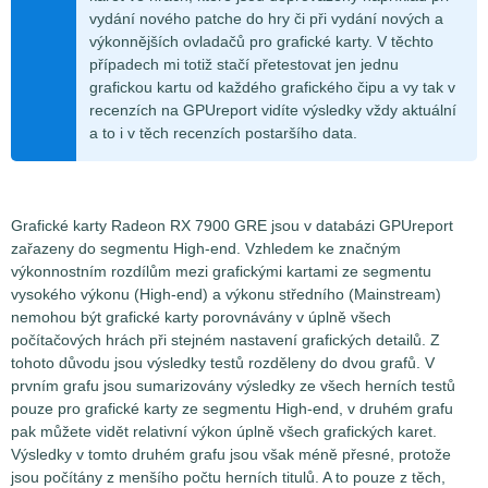
vydání nového patche do hry či při vydání nových a
výkonnějších ovladačů pro grafické karty. V těchto
případech mi totiž stačí přetestovat jen jednu
grafickou kartu od každého grafického čipu a vy tak v
recenzích na GPUreport vidíte výsledky vždy aktuální
a to i v těch recenzích postaršího data.
Grafické karty Radeon RX 7900 GRE jsou v databázi GPUreport
zařazeny do segmentu High-end. Vzhledem ke značným
výkonnostním rozdílům mezi grafickými kartami ze segmentu
vysokého výkonu (High-end) a výkonu středního (Mainstream)
nemohou být grafické karty porovnávány v úplně všech
počítačových hrách při stejném nastavení grafických detailů. Z
tohoto důvodu jsou výsledky testů rozděleny do dvou grafů. V
prvním grafu jsou sumarizovány výsledky ze všech herních testů
pouze pro grafické karty ze segmentu High-end, v druhém grafu
pak můžete vidět relativní výkon úplně všech grafických karet.
Výsledky v tomto druhém grafu jsou však méně přesné, protože
jsou počítány z menšího počtu herních titulů. A to pouze z těch,