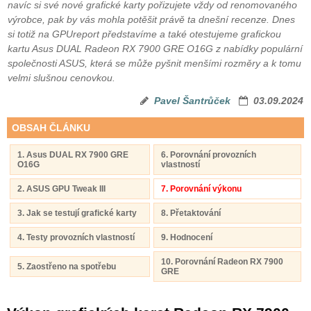
navíc si své nové grafické karty pořizujete vždy od renomovaného
výrobce, pak by vás mohla potěšit právě ta dnešní recenze. Dnes
si totiž na GPUreport představíme a také otestujeme grafickou
kartu Asus DUAL Radeon RX 7900 GRE O16G z nabídky populární
společnosti ASUS, která se může pyšnit menšími rozměry a k tomu
velmi slušnou cenovkou.
Pavel Šantrůček
03.09.2024
OBSAH ČLÁNKU
1. Asus DUAL RX 7900 GRE
6. Porovnání provozních
O16G
vlastností
2. ASUS GPU Tweak III
7. Porovnání výkonu
3. Jak se testují grafické karty
8. Přetaktování
4. Testy provozních vlastností
9. Hodnocení
10. Porovnání Radeon RX 7900
5. Zaostřeno na spotřebu
GRE