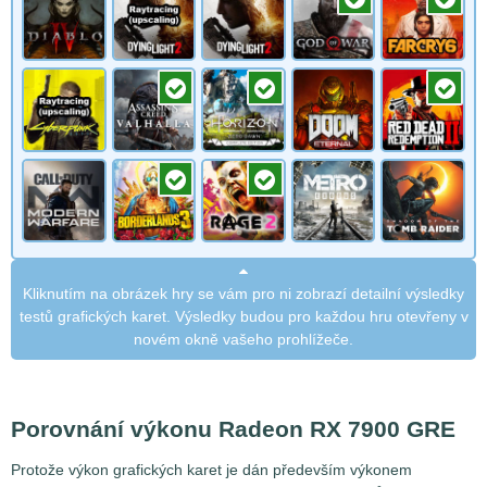
Kliknutím na obrázek hry se vám pro ni zobrazí detailní výsledky
testů grafických karet. Výsledky budou pro každou hru otevřeny v
novém okně vašeho prohlížeče.
Porovnání výkonu Radeon RX 7900 GRE
Protože výkon grafických karet je dán především výkonem