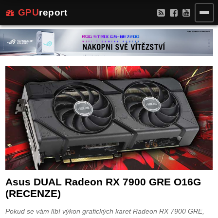
GPU
report
Asus DUAL Radeon RX 7900 GRE O16G
(RECENZE)
Pokud se vám líbí výkon grafických karet Radeon RX 7900 GRE,