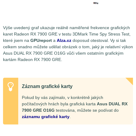
Výše uvedený graf ukazuje reálně naměřené frekvence grafických
karet Radeon RX 7900 GRE v testu 3DMark Time Spy Stress Test,
které jsem na
GPUreport
a
Alza.cz
doposud otestoval. Vy si tak
celkem snadno můžete udělat obrázek o tom, jaký je relativní výkon
Asus DUAL RX 7900 GRE O16G vůči všem ostatním grafickým
kartám Radeon RX 7900 GRE.
Záznam grafické karty
Pokud by vás zajímalo, v konkrétně jakých
počítačových hrách byla grafická karta
Asus DUAL RX
7900 GRE O16G
testována, můžete se podívat do
záznamu grafické karty
.