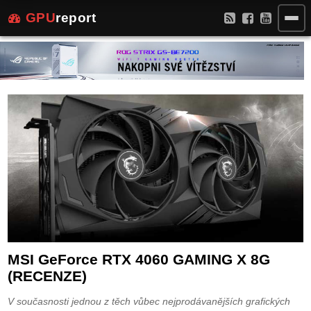
GPU
report
MSI GeForce RTX 4060 GAMING X 8G
(RECENZE)
V současnosti jednou z těch vůbec nejprodávanějších grafických