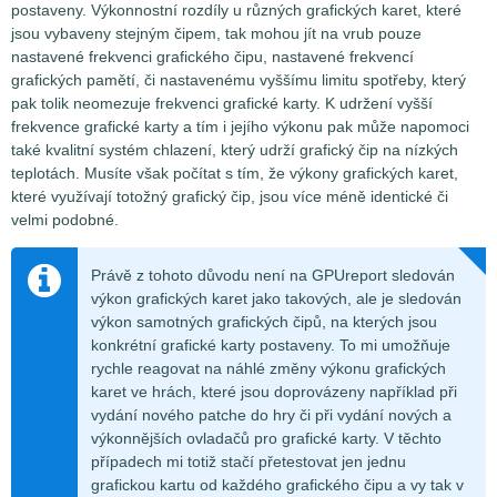
postaveny. Výkonnostní rozdíly u různých grafických karet, které
jsou vybaveny stejným čipem, tak mohou jít na vrub pouze
nastavené frekvenci grafického čipu, nastavené frekvencí
grafických pamětí, či nastavenému vyššímu limitu spotřeby, který
pak tolik neomezuje frekvenci grafické karty. K udržení vyšší
frekvence grafické karty a tím i jejího výkonu pak může napomoci
také kvalitní systém chlazení, který udrží grafický čip na nízkých
teplotách. Musíte však počítat s tím, že výkony grafických karet,
které využívají totožný grafický čip, jsou více méně identické či
velmi podobné.
Právě z tohoto důvodu není na GPUreport sledován
výkon grafických karet jako takových, ale je sledován
výkon samotných grafických čipů, na kterých jsou
konkrétní grafické karty postaveny. To mi umožňuje
rychle reagovat na náhlé změny výkonu grafických
karet ve hrách, které jsou doprovázeny například při
vydání nového patche do hry či při vydání nových a
výkonnějších ovladačů pro grafické karty. V těchto
případech mi totiž stačí přetestovat jen jednu
grafickou kartu od každého grafického čipu a vy tak v