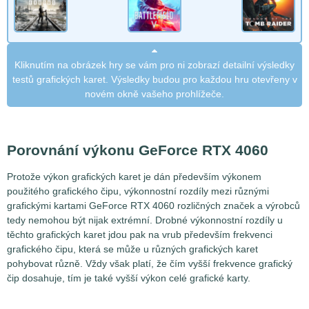
Kliknutím na obrázek hry se vám pro ni zobrazí detailní výsledky
testů grafických karet. Výsledky budou pro každou hru otevřeny v
novém okně vašeho prohlížeče.
Porovnání výkonu GeForce RTX 4060
Protože výkon grafických karet je dán především výkonem
použitého grafického čipu, výkonnostní rozdíly mezi různými
grafickými kartami GeForce RTX 4060 rozličných značek a výrobců
tedy nemohou být nijak extrémní. Drobné výkonnostní rozdíly u
těchto grafických karet jdou pak na vrub především frekvenci
grafického čipu, která se může u různých grafických karet
pohybovat různě. Vždy však platí, že čím vyšší frekvence grafický
čip dosahuje, tím je také vyšší výkon celé grafické karty.