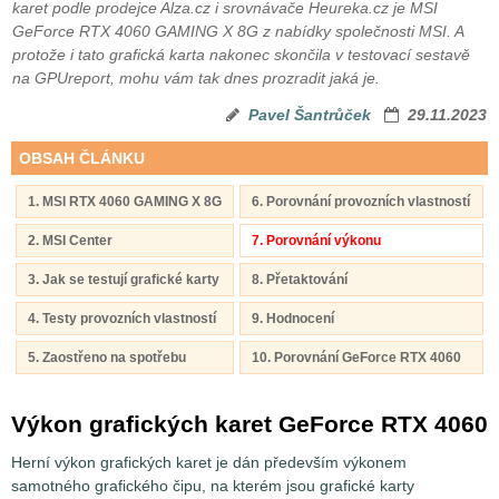
karet podle prodejce Alza.cz i srovnávače Heureka.cz je MSI
GeForce RTX 4060 GAMING X 8G z nabídky společnosti MSI. A
protože i tato grafická karta nakonec skončila v testovací sestavě
na GPUreport, mohu vám tak dnes prozradit jaká je.
Pavel Šantrůček
29.11.2023
OBSAH ČLÁNKU
1. MSI RTX 4060 GAMING X 8G
6. Porovnání provozních vlastností
2. MSI Center
7. Porovnání výkonu
3. Jak se testují grafické karty
8. Přetaktování
4. Testy provozních vlastností
9. Hodnocení
5. Zaostřeno na spotřebu
10. Porovnání GeForce RTX 4060
Výkon grafických karet GeForce RTX 4060
Herní výkon grafických karet je dán především výkonem
samotného grafického čipu, na kterém jsou grafické karty