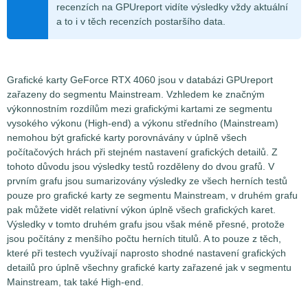
recenzích na GPUreport vidíte výsledky vždy aktuální
a to i v těch recenzích postaršího data.
Grafické karty GeForce RTX 4060 jsou v databázi GPUreport
zařazeny do segmentu Mainstream. Vzhledem ke značným
výkonnostním rozdílům mezi grafickými kartami ze segmentu
vysokého výkonu (High-end) a výkonu středního (Mainstream)
nemohou být grafické karty porovnávány v úplně všech
počítačových hrách při stejném nastavení grafických detailů. Z
tohoto důvodu jsou výsledky testů rozděleny do dvou grafů. V
prvním grafu jsou sumarizovány výsledky ze všech herních testů
pouze pro grafické karty ze segmentu Mainstream, v druhém grafu
pak můžete vidět relativní výkon úplně všech grafických karet.
Výsledky v tomto druhém grafu jsou však méně přesné, protože
jsou počítány z menšího počtu herních titulů. A to pouze z těch,
které při testech využívají naprosto shodné nastavení grafických
detailů pro úplně všechny grafické karty zařazené jak v segmentu
Mainstream, tak také High-end.