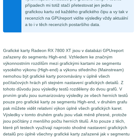
případech mi totiž stačí přetestovat jen jednu
grafickou kartu od každého grafického čipu a vy tak v
recenzích na GPUreport vidíte výsledky vždy aktuální
a to i v těch recenzích postaršího data.
Grafické karty Radeon RX 7800 XT jsou v databázi GPUreport
zařazeny do segmentu High-end. Vzhledem ke značným
výkonnostním rozdílům mezi grafickými kartami ze segmentu
vysokého výkonu (High-end) a výkonu středního (Mainstream)
nemohou být grafické karty porovnávány v úplně všech
počítačových hrách při stejném nastavení grafických detailů. Z
tohoto důvodu jsou výsledky testů rozděleny do dvou grafů. V
prvním grafu jsou sumarizovány výsledky ze všech herních testů
pouze pro grafické karty ze segmentu High-end, v druhém grafu
pak můžete vidět relativní výkon úplně všech grafických karet.
Výsledky v tomto druhém grafu jsou však méně přesné, protože
jsou počítány z menšího počtu herních titulů. A to pouze z těch,
které při testech využívají naprosto shodné nastavení grafických
detailů pro úplně všechny grafické karty zařazené jak v segmentu