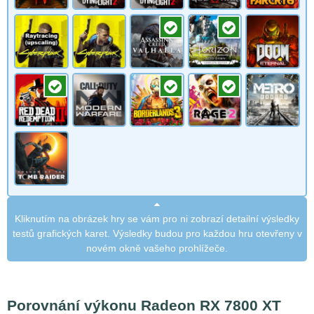
Kliknutím na obrázek hry se vám pro ni zobrazí detailní výsledky
testů grafických karet. Výsledky budou pro každou hru otevřeny v
novém okně vašeho prohlížeče.
Porovnání výkonu Radeon RX 7800 XT