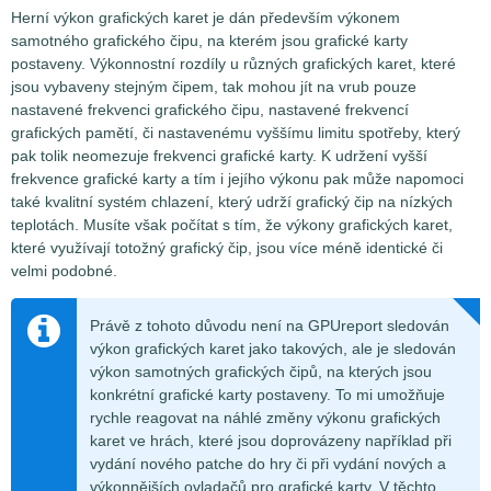
Herní výkon grafických karet je dán především výkonem
samotného grafického čipu, na kterém jsou grafické karty
postaveny. Výkonnostní rozdíly u různých grafických karet, které
jsou vybaveny stejným čipem, tak mohou jít na vrub pouze
nastavené frekvenci grafického čipu, nastavené frekvencí
grafických pamětí, či nastavenému vyššímu limitu spotřeby, který
pak tolik neomezuje frekvenci grafické karty. K udržení vyšší
frekvence grafické karty a tím i jejího výkonu pak může napomoci
také kvalitní systém chlazení, který udrží grafický čip na nízkých
teplotách. Musíte však počítat s tím, že výkony grafických karet,
které využívají totožný grafický čip, jsou více méně identické či
velmi podobné.
Právě z tohoto důvodu není na GPUreport sledován
výkon grafických karet jako takových, ale je sledován
výkon samotných grafických čipů, na kterých jsou
konkrétní grafické karty postaveny. To mi umožňuje
rychle reagovat na náhlé změny výkonu grafických
karet ve hrách, které jsou doprovázeny například při
vydání nového patche do hry či při vydání nových a
výkonnějších ovladačů pro grafické karty. V těchto