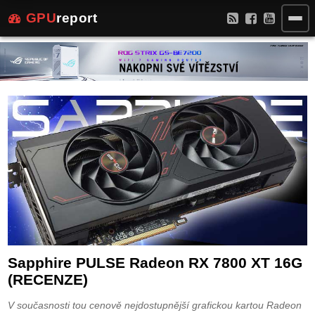
GPU
report
Sapphire PULSE Radeon RX 7800 XT 16G
(RECENZE)
V současnosti tou cenově nejdostupnější grafickou kartou Radeon