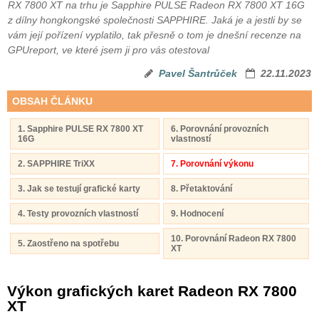
RX 7800 XT na trhu je Sapphire PULSE Radeon RX 7800 XT 16G
z dílny hongkongské společnosti SAPPHIRE. Jaká je a jestli by se
vám její pořízení vyplatilo, tak přesně o tom je dnešní recenze na
GPUreport, ve které jsem ji pro vás otestoval
Pavel Šantrůček
22.11.2023
OBSAH ČLÁNKU
1. Sapphire PULSE RX 7800 XT
6. Porovnání provozních
16G
vlastností
2. SAPPHIRE TriXX
7. Porovnání výkonu
3. Jak se testují grafické karty
8. Přetaktování
4. Testy provozních vlastností
9. Hodnocení
10. Porovnání Radeon RX 7800
5. Zaostřeno na spotřebu
XT
Výkon grafických karet Radeon RX 7800
XT