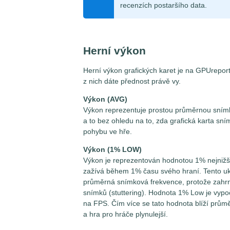
recenzích postaršího data.
Herní výkon
Herní výkon grafických karet je na GPUrepor
z nich dáte přednost právě vy.
Výkon (AVG)
Výkon reprezentuje prostou průměrnou snímko
a to bez ohledu na to, zda grafická karta sním
pohybu ve hře.
Výkon (1% LOW)
Výkon je reprezentován hodnotou 1% nejnižší
zažívá během 1% času svého hraní. Tento ukaz
průměrná snímková frekvence, protože zahrn
snímků (stuttering). Hodnota 1% Low je vypo
na FPS. Čím více se tato hodnota blíží průmě
a hra pro hráče plynulejší.