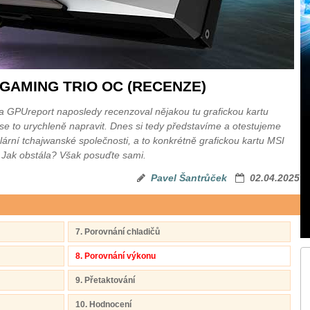
G GAMING TRIO OC (RECENZE)
 na GPUreport naposledy recenzoval nějakou tu grafickou kartu
se to urychleně napravit. Dnes si tedy představíme a otestujeme
lární tchajwanské společnosti, a to konkrétně grafickou kartu MSI
k obstála? Však posuďte sami.
Pavel Šantrůček
02.04.2025
7. Porovnání chladičů
8. Porovnání výkonu
9. Přetaktování
10. Hodnocení