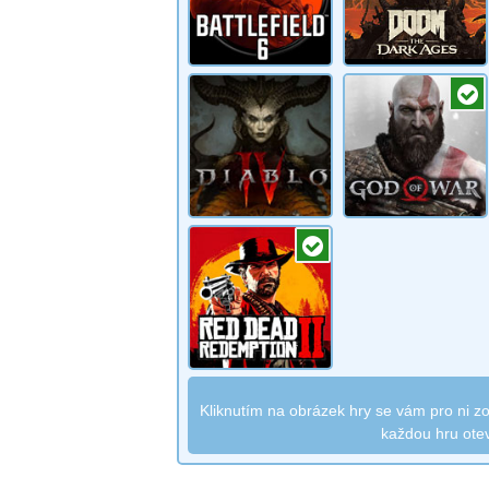
Kliknutím na obrázek hry se vám pro ni zo
každou hru ote