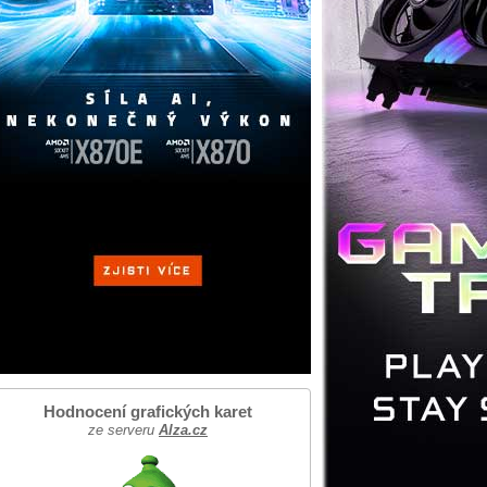
Hodnocení grafických karet
ze serveru
Alza.cz