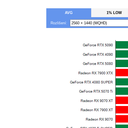
AVG
1% LOW
Rozlišení: