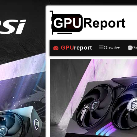
GPU
report
Obsah
Gr