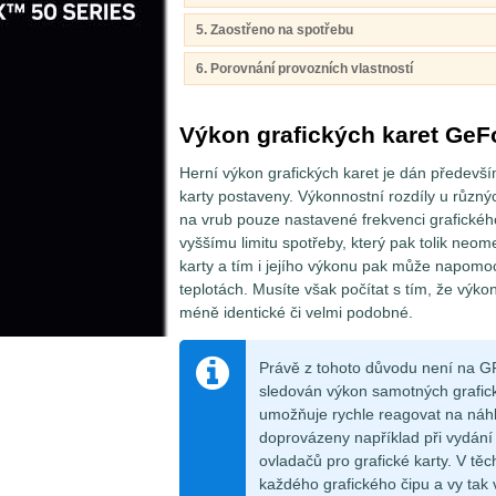
5. Zaostřeno na spotřebu
6. Porovnání provozních vlastností
Výkon grafických karet GeF
Herní výkon grafických karet je dán předevš
karty postaveny. Výkonnostní rozdíly u různý
na vrub pouze nastavené frekvenci grafickéh
vyššímu limitu spotřeby, který pak tolik neome
karty a tím i jejího výkonu pak může napomoci
teplotách. Musíte však počítat s tím, že výkony
méně identické či velmi podobné.
Právě z tohoto důvodu není na GP
sledován výkon samotných grafický
umožňuje rychle reagovat na náhl
doprovázeny například při vydání
ovladačů pro grafické karty. V těc
každého grafického čipu a vy tak 