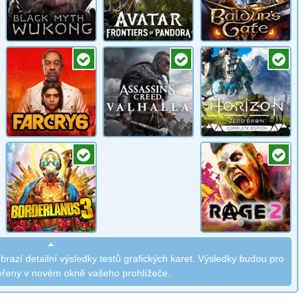
brazí detailní výsledky testů grafických karet. Výsledky budou pro
vřeny v novém okně vašeho prohlížeče.