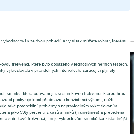
t vyhodnocován ze dvou pohledů a vy si tak můžete vybrat, kterému
vou frekvenci, které bylo dosaženo v jednotlivých herních testech,
ky vykreslovala v pravidelných intervalech, zaručující plynulý
ch snímků, která udává nejnižší snímkovou frekvenci, kterou hráč
atel poskytuje lepší představu o konzistenci výkonu, nežli
uje také potenciální problémy s nepravidelným vykreslováním
čtena jako 99tý percentil z časů snímků (frametimes) a převedena
rné snímkové frekvenci, tím je vykreslování snímků konzistentnější