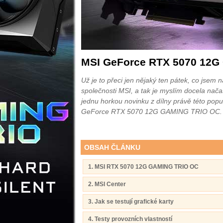
MSI GeForce RTX 5070 12
Už je to přeci jen nějaký ten pátek, co jsem
společnosti MSI, a tak je myslím docela nača
jednu horkou novinku z dílny právě této popu
GeForce RTX 5070 12G GAMING TRIO OC. Ja
OBSAH ČLÁNKU
1. MSI RTX 5070 12G GAMING TRIO OC
2. MSI Center
3. Jak se testují grafické karty
4. Testy provozních vlastností