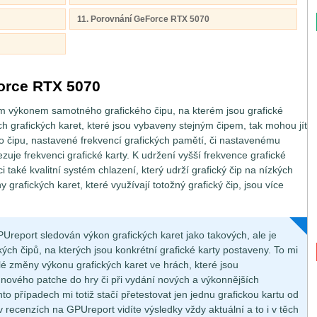
11. Porovnání GeForce RTX 5070
orce RTX 5070
ím výkonem samotného grafického čipu, na kterém jsou grafické
ch grafických karet, které jsou vybaveny stejným čipem, tak mohou jít
o čipu, nastavené frekvencí grafických pamětí, či nastavenému
zuje frekvenci grafické karty. K udržení vyšší frekvence grafické
 také kvalitní systém chlazení, který udrží grafický čip na nízkých
 grafických karet, které využívají totožný grafický čip, jsou více
Ureport sledován výkon grafických karet jako takových, ale je
ch čipů, na kterých jsou konkrétní grafické karty postaveny. To mi
é změny výkonu grafických karet ve hrách, které jsou
 nového patche do hry či při vydání nových a výkonnějších
hto případech mi totiž stačí přetestovat jen jednu grafickou kartu od
v recenzích na GPUreport vidíte výsledky vždy aktuální a to i v těch