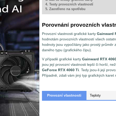
4. Testy provozních vlastností
5. Zaostřeno na spotřebu
Porovnání provozních vlast
Provozní vlastnosti grafické karty
Gainward 
hodnotám provozních vlastností všech ostatn
hodnoty jsou vypočítány jako prostý průměr 
daného typu (grafického čipu).
V případě grafické karty
Gainward RTX 406
jsou její provozní vlastnosti lepší či horší, n
GeForce RTX 4060 Ti
. Tedy jsou-li její pr
Případně, zdali vám jiný typ grafických karet
Provozní vlastnosti