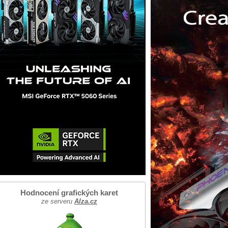
Hodnocení grafických karet
ze serveru
Alza.cz