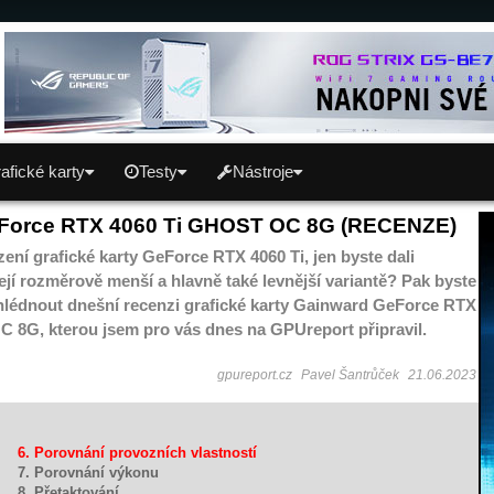
afické karty
Testy
Nástroje
Force RTX 4060 Ti GHOST OC 8G (RECENZE)
zení grafické karty GeForce RTX 4060 Ti, jen byste dali
ejí rozměrově menší a hlavně také levnější variantě? Pak byste
ehlédnout dnešní recenzi grafické karty Gainward GeForce RTX
 8G, kterou jsem pro vás dnes na GPUreport připravil.
gpureport.cz
Pavel Šantrůček
21.06.2023
6. Porovnání provozních vlastností
7. Porovnání výkonu
8. Přetaktování