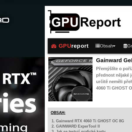
GPU
report
Obsah
Gr
Gainward Ge
Přemýšlíte o poří
přednost nějaké j
určitě neměli př
4060 Ti GHOST OC
OBSAH:
1. Gainward RTX 4060 Ti GHOST OC 8G
2. GAINWARD ExperTool II
3. Jak se testují grafické karty