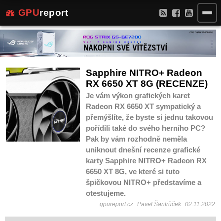
GPU
report
Sapphire NITRO+ Radeon
RX 6650 XT 8G (RECENZE)
Je vám výkon grafických karet
Radeon RX 6650 XT sympatický a
přemýšlíte, že byste si jednu takovou
pořídili také do svého herního PC?
Pak by vám rozhodně neměla
uniknout dnešní recenze grafické
karty Sapphire NITRO+ Radeon RX
6650 XT 8G, ve které si tuto
špičkovou NITRO+ představíme a
otestujeme.
gpureport.cz
Pavel Šantrůček
02.11.2022