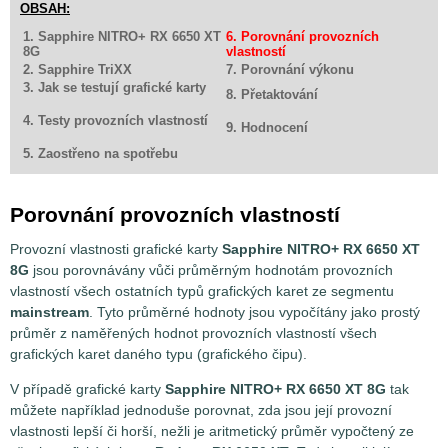
OBSAH:
1. Sapphire NITRO+ RX 6650 XT
6. Porovnání provozních
8G
vlastností
2. Sapphire TriXX
7. Porovnání výkonu
3. Jak se testují grafické karty
8. Přetaktování
4. Testy provozních vlastností
9. Hodnocení
5. Zaostřeno na spotřebu
Porovnání provozních vlastností
Provozní vlastnosti grafické karty
Sapphire NITRO+ RX 6650 XT
8G
jsou porovnávány vůči průměrným hodnotám provozních
vlastností všech ostatních typů grafických karet ze segmentu
mainstream
. Tyto průměrné hodnoty jsou vypočítány jako prostý
průměr z naměřených hodnot provozních vlastností všech
grafických karet daného typu (grafického čipu).
V případě grafické karty
Sapphire NITRO+ RX 6650 XT 8G
tak
můžete například jednoduše porovnat, zda jsou její provozní
vlastnosti lepší či horší, nežli je aritmetický průměr vypočtený ze