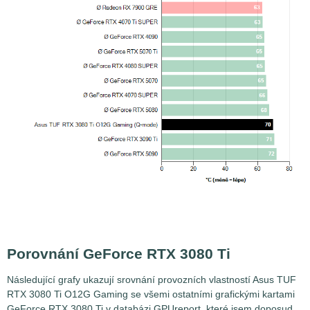
Porovnání GeForce RTX 3080 Ti
Následující grafy ukazují srovnání provozních vlastností Asus TUF
RTX 3080 Ti O12G Gaming se všemi ostatními grafickými kartami
GeForce RTX 3080 Ti v databázi GPUreport, které jsem doposud