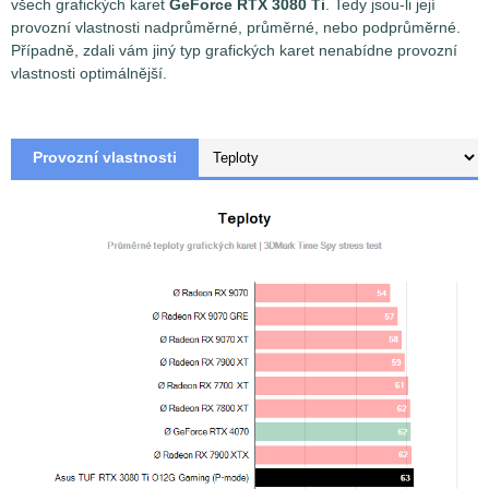
všech grafických karet
GeForce RTX 3080 Ti
. Tedy jsou-li její
provozní vlastnosti nadprůměrné, průměrné, nebo podprůměrné.
Případně, zdali vám jiný typ grafických karet nenabídne provozní
vlastnosti optimálnější.
Provozní vlastnosti