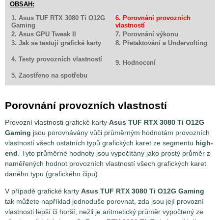
OBSAH:
1. Asus TUF RTX 3080 Ti O12G
6. Porovnání provozních
Gaming
vlastností
2. Asus GPU Tweak II
7. Porovnání výkonu
3. Jak se testují grafické karty
8. Přetaktování a Undervolting
4. Testy provozních vlastností
9. Hodnocení
5. Zaostřeno na spotřebu
Porovnání provozních vlastností
Provozní vlastnosti grafické karty
Asus TUF RTX 3080 Ti O12G
Gaming
jsou porovnávány vůči průměrným hodnotám provozních
vlastností všech ostatních typů grafických karet ze segmentu
high-
end
. Tyto průměrné hodnoty jsou vypočítány jako prostý průměr z
naměřených hodnot provozních vlastností všech grafických karet
daného typu (grafického čipu).
V případě grafické karty
Asus TUF RTX 3080 Ti O12G Gaming
tak můžete například jednoduše porovnat, zda jsou její provozní
vlastnosti lepší či horší, nežli je aritmetický průměr vypočtený ze