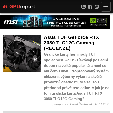
GPU
report
Asus TUF GeForce RTX
3080 Ti O12G Gaming
(RECENZE)
Grafické karty herní řady TUF
společnosti ASUS získávají poslední
dobou na velké popularitě a není se
ani čemu divit. Propracovaný systém
chlazení, výborný výkon a skvělé
provozní vlastnosti, to vše jsou
přednosti právě této edice. A jak je na
tom grafická karta Asus TUF RTX
3080 Ti O12G Gaming?
gpureport.cz
Pavel Šantrůček
10.11.2021