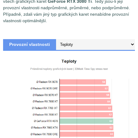
všech grafických karet
GeForce RTX 3080 Ti
. Tedy jsou-li její
provozní vlastnosti nadprůměrné, průměrné, nebo podprůměrné.
Případně, zdali vám jiný typ grafických karet nenabídne provozní
vlastnosti optimálnější.
Provozní vlastnosti