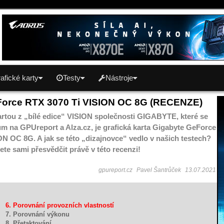
afické karty
Testy
Nástroje
Force RTX 3070 Ti VISION OC 8G (RECENZE)
artou z „bílé edice“ VISION společnosti GIGABYTE, které se
ům na GPUreport a Alza.cz, je grafická karta Gigabyte GeForce
N OC 8G. A jak se této „dizajnovce“ vedlo v našich testech?
te sami přesvědčit právě v této recenzi!
gpureport.cz
Pavel Šantrůček
13.07.2021
6. Porovnání provozních vlastností
7. Porovnání výkonu
8. Přetaktování