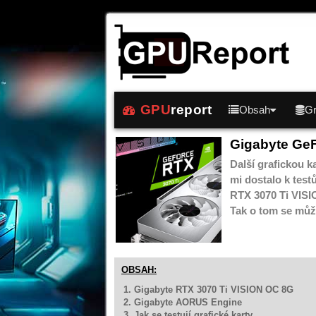
GPU
report
Obsah
Gr
Gigabyte Ge
Další grafickou k
mi dostalo k test
RTX 3070 Ti VISIO
Tak o tom se může
OBSAH:
1. Gigabyte RTX 3070 Ti VISION OC 8G
2. Gigabyte AORUS Engine
3. Jak se testují grafické karty