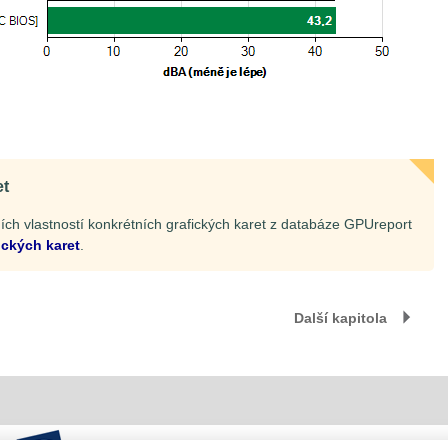
et
ch vlastností konkrétních grafických karet z databáze GPUreport
ických karet
.
Další kapitola