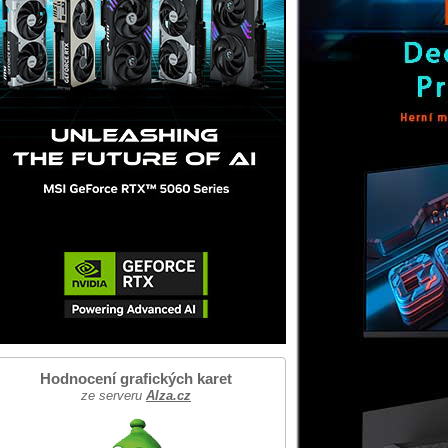
Hodnocení grafických karet
ze serveru
Alza.cz