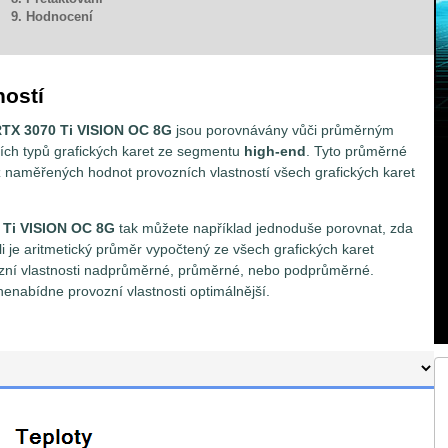
9. Hodnocení
ností
RTX 3070 Ti VISION OC 8G
jsou porovnávány vůči průměrným
ích typů grafických karet ze segmentu
high-end
. Tyto průměrné
z naměřených hodnot provozních vlastností všech grafických karet
 Ti VISION OC 8G
tak můžete například jednoduše porovnat, zda
ežli je aritmetický průměr vypočtený ze všech grafických karet
ovozní vlastnosti nadprůměrné, průměrné, nebo podprůměrné.
 nenabídne provozní vlastnosti optimálnější.